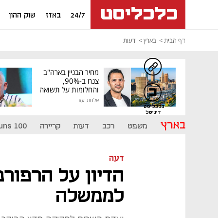
24/7
באזז
שוק ההון
דף הבית
בארץ
דעות
מחיר הבניין בארה"ב
צנח ב-90%,
והחלומות על תשואה
גבוהה התנפצו
אלמוג עזר
כלכליסט
דיגיטל
בארץ
משפט
רכב
דעות
קריירה
uns 100
דעה
הדיון על הרפורמ
לממשלה