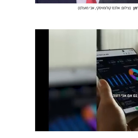
מן 
(
צילום: אלכס קולומויסקי, אבי מועלם
)