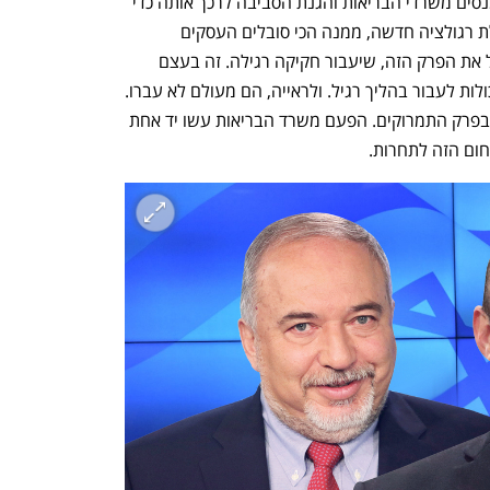
הנה שתי דוגמאות: ברפורמה ברגולציה מנסים משרדי הבריאות והגנת הסביבה לרכך אותה כדי 
לשמר את הסמכויות שלהם (לרבות בהטלת רגולציה חדשה, ממנה הכי סובלים העסקים 
הקטנים). אז מה הבקשה? בסך הכל לפצל את הפרק הזה, שיעבור חקיקה רגילה. זה בעצם 
להרוג את הרפורמה: אלו רפרומות שלא יכולות לעבור בהליך רגיל. ולראייה, הם מעולם לא עברו. 
גם לגבי הרפורמה ביבוא יש מאבק קשה, בפרק התמרוקים. הפעם משרד הבריאות עשו יד אחת 
ום הזה לתחרות.