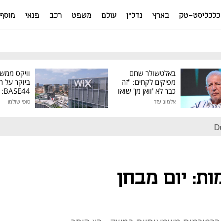
כלכליסט-טק
בארץ
נדל"ן
עולם
משפט
רכב
פנאי
מוסף
באלטשולר שחם
וויקס ממש
מפיקים לקחים: "זה
ביוקר על ר
כבר לא 'וואן מן' שואו
44
של גילעד"
אלמוג עזר
סופי שולמן
מיליון דולר
D
ות: יום מבחן