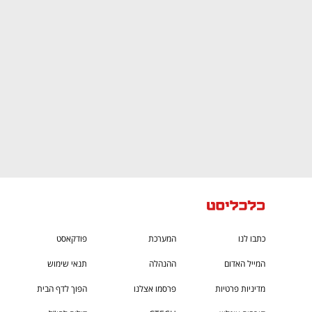
CTech – the
הבית של ההייטק הישראלי
כתבו לנו
המערכת
פודקאסט
המייל האדום
ההנהלה
תנאי שימוש
מדיניות פרטיות
פרסמו אצלנו
הפוך לדף הבית