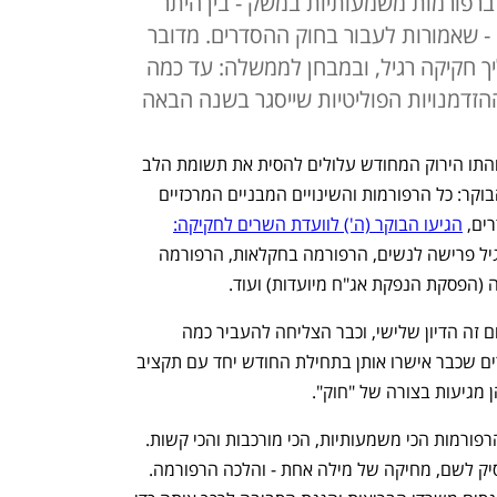
ברפורמות משמעותיות במשק - בין היתר
 - שאמורות לעבור בחוק ההסדרים. מדובר
ך חקיקה רגיל, ובמבחן לממשלה: עד כמה
הזדמנויות הפוליטיות שייסגר בשנה הבאה
חום יולי-אוגוסט, החיזון השלישי לקורונה והתו הירוק המחודש עלולים להסית את תשומת הלב 
הציבורית לאירוע משמעותי מאד למשק הבוקר: כל הרפורמות והשינויים המבניים המרכזיים 
ם, 
הגיעו הבוקר (ה') לוועדת השרים לחקיקה:
הרפורמה המהפכנית ברגולציה, העלאת גיל פרישה לנשים, הרפורמה בחקלאות, הרפורמה 
 (הפסקת הנפקת אג"ח מיועדות) ועוד.
יצוין כי הוועדה כבר התכנסה פעמיים (והיום זה הדיון שלישי, וכבר הצליחה להעביר כמה 
רפורמות. כמו כן, בוועדה חברים אותם שרים שכבר אישרו אותן בתחילת החודש יחד עם תקציב 
 מגיעות בצורה של "חוק". 
לא במקרה האוצר קבע ליום האחרון את הרפורמות הכי משמעותיות, הכי מורכבות והכי קשות. 
שרים יכולים לדרוש "שינויים", קטנים - פסיק לשם, מחיקה של מילה אחת - והלכה הרפורמה. 