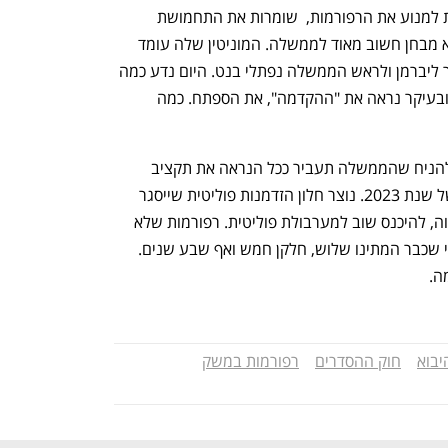
כל קבוצות הלחץ והאינטרסנטים, שמנסות למנוע את הרפורמות,  שומרות את התחמושת 
הכבדה לוועדת הכנסת. אך עדיין, היום הוא מבחן חשוב מאוד לממשלה. המוניטין שלה עומד 
במבחן ראשון. בעיקר לשר האוצר אביגדור ליברמן ולראש הממשלה נפתלי בנט. היום נדע כמה 
נחושה הממשלה להעביר את הרפורמות ובעיקר נראה את "ההקדמה", את הספתח. כמה 
זה גם יום מבחן למשק. כבר עתה אפשר להניח שהממשלה תעביר ככל הנראה את תקציב 
המדינה לשנים 2022-2021, לא את זה של שנת 2023. נוצר חלון הזדמנות פוליטית שייסגר 
בשנה הבאה. המשק עלול, בוודאות די גבוה, להיכנס שוב למערבולת פוליטית. רפורמות שלא 
יעברו כעת, ימתינו עוד שנה-שנתיים אחרי שכבר המתינו שלוש, חלקן חמש ואף שבע שנים. 
ה.
יבוא
חוק ההסדרים
רפורמות במשק