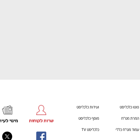
ענף במתח גבוה
מדברים כלכלה, עסקים ומה שב
פוטו כלכליסט
ועידות כלכליסט
המרת מט"ח
מוסף כלכליסט
שרות לקוחות
מינוי לעית
עמוד מט"ח כללי
כלכליסט TV