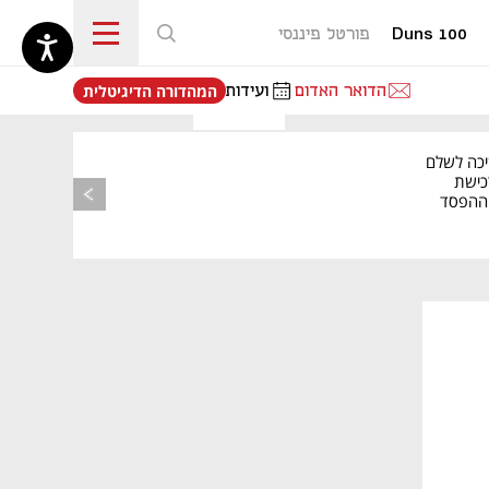
Duns 100
פורטל פיננסי
נפתח בכרטיסייה חדשה
הדואר האדום
ועידות
המהדורה הדיגיטלית
יכה לשלם
כישת
BASE: ההפסד
הרבעוני זינק ל-76
נפתח בכרטיסייה חדשה