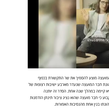
בנוסף, בכדי לשמור על תפקוד רציף של המועצה מוצע להסמיך את שר התקשורת בכפוף 
להיוועצות עם ועדת האיתור, לסיים את כהונת חבר המועצה שנעדר מארבע ישיבות רצופות של 
המועצה, או מיותר ממחצית הישיבות שהיא קיימה במהלך שנה אחת. הסדר זה יותנה 
בהיוועצות עם יו"ר המועצה. עוד מוצע לקבוע כי חבר מועצה שהוא נציג ציבור תינתן הזדמנות 
ונתו בגין אחת מהנסיבות האמורות.