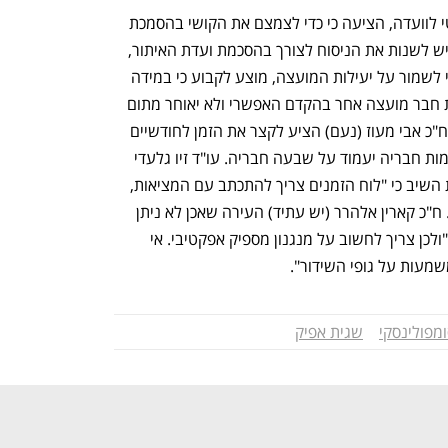
עו"ד נעמה מנחמי, מצוות הייעוץ המשפטי לוועדה, הציעה כי כדי לצמצם את הקושי בהסמכת 
שר התקשורת לסיים כהונת חבר מועצה, יש לשנות את הניסוח לצורך בהסכמת ועדת האיתור, 
במקום הצורך בהיוועצות. עוד מוצע כי כדי לשמור על יעילות המועצה, מוצע לקבוע כי במידה 
והפסיק חבר מועצה לכהן, על השר למנות חבר מועצה אחר בהקדם האפשרי ולא יאוחר מתום 
ארבעה חודשים ממועד הפסקת הכהונה. ח"כ אבי מעוז (נעם) הציע לקצר את הזמן לחודשיים 
בכדי למנוע שיתוק עבודת המועצה, אם כמות חבריה יעמוד על שבעה חבריה. עו"ד זיו גלעדי 
מצוות הייעוץ המשפטי במשרד התקשורת השיב כי "לוח הזמנים צריך להתכתב עם המציאות, 
ועדות איתור לא עובדות בקצב מהיר כזה". ח"כ קארין אלהרר (יש עתיד) העירה שאכן לא ניתן 
לקצר את הזמן לפחות מארבעה חודשים, "ולכן צריך לחשוב על מנגנון מספיק אפקטיבי. אי 
מעות על גופי השידור".
מפולינסקי
שגית אפיק