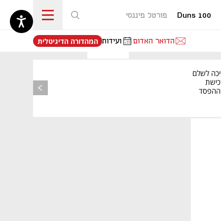
Duns 100
פורטל פיננסי
נפתח בכרטיסייה חדשה
הדואר האדום
ועידות
המהדורה הדיגיטלית
יכה לשלם
כישת
BASE: ההפסד
הרבעוני זינק ל-76