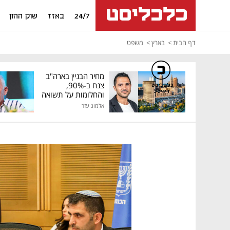
24/7
באזז
שוק ההון
דף הבית
בארץ
משפט
מחיר הבניין בארה"ב
צנח ב-90%,
כלכליסט
דיגיטל
והחלומות על תשואה
גבוהה התנפצו
אלמוג עזר