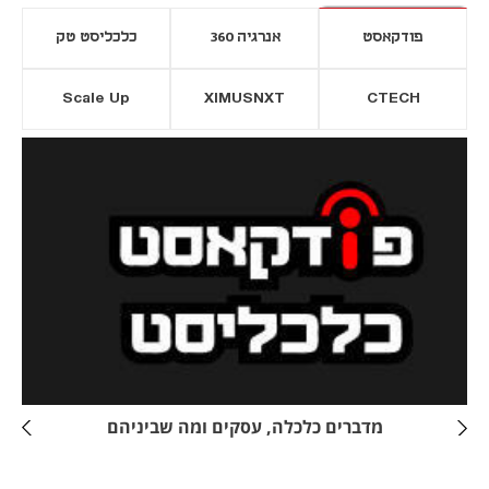
פודקאסט
אנרגיה 360
כלכליסט טק
Scale Up
XIMUSNXT
CTECH
יסייה חדשה
נפתח בכרטיסייה חדשה
מדברים כלכלה, עסקים ומה שביניהם