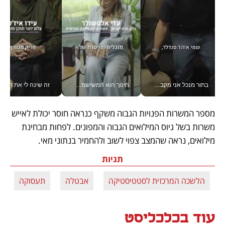
בתור מנכל אני מקבל מאות החלטות ביום, וה- Galaxy Z Fold8 Ultra עוזר לי לחתוך אותן מהר יותר_v
חינוך הוא המשישמה של החיים שלי - V
זה שינה לי את החיים: 
מספר המשרות הפנויות הגבוה משקף כנראה חוסר יכולת לאייש 
משרות בשל גיוס המילואים הגבוה והמפונים. לפחות מבחינת 
מילואים, נראה שהמצב צפוי לשוב ולהחמיר בנתוני מאי.
תגיות
הלשכה המרכזית לסטטיסטיקה
אבטלה
תעסוקה
עוד בכלכליסט