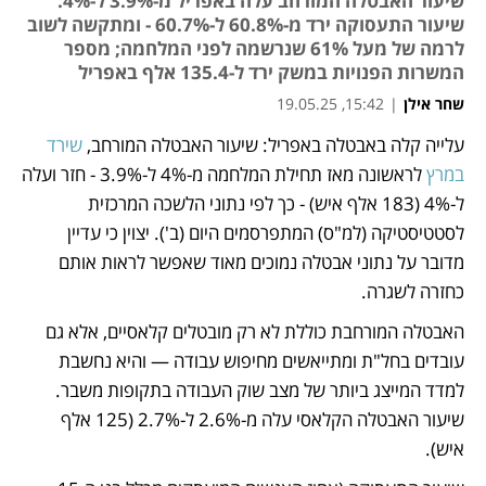
שיעור האבטלה המורחב עלה באפריל מ-3.9% ל-4%.
שיעור התעסוקה ירד מ-60.8% ל-60.7% - ומתקשה לשוב
לרמה של מעל 61% שנרשמה לפני המלחמה; מספר
המשרות הפנויות במשק ירד ל-135.4 אלף באפריל
שחר אילן
|
15:42, 19.05.25
עלייה קלה באבטלה באפריל: שיעור האבטלה המורחב, 
שירד 
נפתח בכרטיסייה חדשה
במרץ
 לראשונה מאז תחילת המלחמה מ-4% ל-3.9% - חזר ועלה 
ל-4% (183 אלף איש) - כך לפי נתוני הלשכה המרכזית 
לסטטיסטיקה (למ"ס) המתפרסמים היום (ב'). יצוין כי עדיין 
מדובר על נתוני אבטלה נמוכים מאוד שאפשר לראות אותם 
כחזרה לשגרה. 
האבטלה המורחבת כוללת לא רק מובטלים קלאסיים, אלא גם 
עובדים בחל"ת ומתייאשים מחיפוש עבודה — והיא נחשבת 
למדד המייצג ביותר של מצב שוק העבודה בתקופות משבר. 
שיעור האבטלה הקלאסי עלה מ-2.6% ל-2.7% (125 אלף 
איש). 