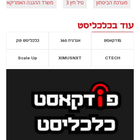
מערכת הביטחון
טיל חץ 3
משרד ההגנה האמריקאי
עוד בכלכליסט
פודקאסט
אנרגיה 360
כלכליסט טק
Scale Up
XIMUSNXT
CTECH
יסייה חדשה
נפתח בכרטיסייה חדשה