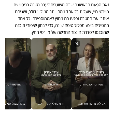
זאת הפעם הראשונה שבה משוגרים לעבר מטרה בניסוי שני 
מיירטי חץ, שעלות כל אחד מהם יותר ממיליון דולר, ושניהם 
איתרו את המטרה ופגעו בה מחוץ לאטמוספירה. כל אחד 
מהטילים ביצע מסלול טיסה שונה, כדי לבחון שיפורי תוכנה 
שהוכנסו לסדרת הייצור החדשה של מיירטי החץ.
אני לא צריכה את המשרד: רונית שרעבי-חדד מנהלת ארגון של 30000 עובדים מכל מקום_v
זה שינה לי את החיים: איך עידו איז'ק הופך את הסמארטפון לכלי צילום מקצועי_v
בתור מנכל אני מקבל מאות הח