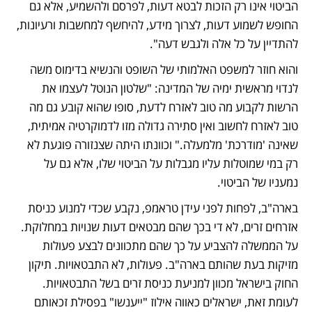
הביטוי אינו רק הזכות לבטא דעות, לפרסם ולהשמיע, אלא גם 
החופש לשמוע דעות, לצרוך מידע, להיחשף למחשבות ורעיונות, 
להתדיין על כל אלה ולגבש דעה".
והוא חוזר למשפט האלמותי של השופט והנשיא בדימוס משה 
לנדוי מראשית ימיה של המדינה: "שלטון הנוטל לעצמו את 
הרשות לקבוע מה טוב לאזרח לדעת, סופו שהוא קובע גם מה 
טוב לאזרח לחשוב ואין סתירה גדולה מזו לדמוקרטיה אמיתית, 
שאינה 'מודרכת' מלמעלה." וכוונתו היתה שצנזורה פוגעת לא 
רק במי שמוטלות עליו מגבלות על הביטוי שלו, אלא גם על 
נמעניו של הביטוי.
בארה"ב, לפחות לפני עידן טראמפ, נקבע שכדי למנוע כניסת 
אזרחים זרים, לא די בכך שהם מבטאים דעות שנויות במחלוקת. 
על הממשלה להצביע על כך שהם מתכוונים לבצע פעולות 
מזיקות בעת שהותם בארה"ב. פעולות, לא התבטאויות. תיקון 
החוק בישראל מכוון למניעת כניסת זרים בשל התבטאויות. 
לעומת זאת, ישראלים כאווה אילוז "ייענשו" בפסילת זכאותם 