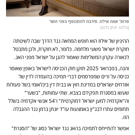
פרופ' אווה אילוז. סירבה להתכופף בפני השר

(
צילום: יונתן בלום
)
ההיגיון של אילוז הוא חופש המחאה נגד הדרך שבה לשיטתה 
חוקרת ישראל פשעי מלחמה. כלומר, לא חוקרת, ולכן מתבטל 
לכאורה עקרון המשלימות שאמור להגן על ישראל מפני האג.
והנה, בפברואר 2025 תוקן חוק הכניסה לישראל באופן שאוסר 
כניסה על זרים שמפרסמים דברי תמיכה בהעמדה לדין של 
אזרחים ישראלים במדינת חוץ או בבית דין בינלאומי בשל פעולות 
שעשו במסגרת תפקידם בצבא. שתי עמותות, "בשער" 
וה"אקדמיה למען ישראל דמוקרטית" ו־54 אנשי אקדמיה בשלל 
תחומים עתרו לבג"ץ באמצעות עו"ד יונתן ברמן נגד ההגבלה 
הזו.
אפשר להתייחס לתמיכה בהאג נגד ישראל כסוג של "הסגרת" 