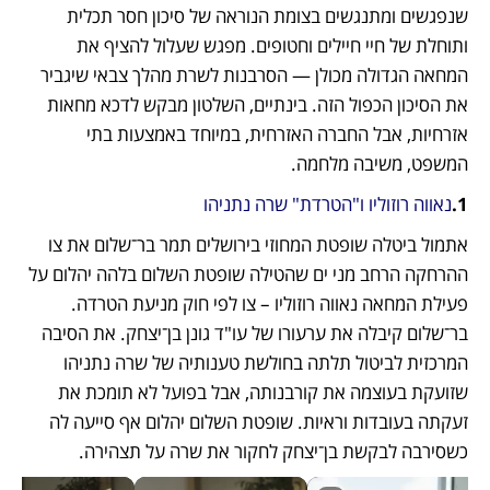
שנפגשים ומתנגשים בצומת הנוראה של סיכון חסר תכלית 
ותוחלת של חיי חיילים וחטופים. מפגש שעלול להציף את 
המחאה הגדולה מכולן — הסרבנות לשרת מהלך צבאי שיגביר 
את הסיכון הכפול הזה. בינתיים, השלטון מבקש לדכא מחאות 
אזרחיות, אבל החברה האזרחית, במיוחד באמצעות בתי 
המשפט, משיבה מלחמה.
1.
נאווה רוזוליו ו"הטרדת" שרה נתניהו
אתמול ביטלה שופטת המחוזי בירושלים תמר בר־שלום את צו 
ההרחקה הרחב מני ים שהטילה שופטת השלום בלהה יהלום על 
פעילת המחאה נאווה רוזוליו – צו לפי חוק מניעת הטרדה. 
בר־שלום קיבלה את ערעורו של עו"ד גונן בן־יצחק. את הסיבה 
המרכזית לביטול תלתה בחולשת טענותיה של שרה נתניהו 
שזועקת בעוצמה את קורבנותה, אבל בפועל לא תומכת את 
זעקתה בעובדות וראיות. שופטת השלום יהלום אף סייעה לה 
כשסירבה לבקשת בן־יצחק לחקור את שרה על תצהירה. 