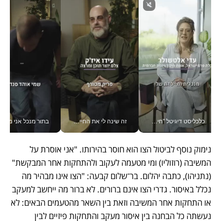
כלכליסט דיגיטל "חינוך הוא המשימה של החיים שלי"_v
זה שינה לי את החיים: איך עידו איז'ק הופך את הסמארטפון לכלי צילום מקצועי_v
בתור מנכל אני מקבל מאות הח
נימוק נוסף לביטול הצו הוא חוסר בהירותו. "אני אוסרת על 
המשיבה (רוזוליו) ומי מטעמה לעקוב ולהתחקות אחר המבקשת" 
(נתניהו), כתבה יהלום. בר־שלום קבעה: "הצו אינו מבהיר מה 
נכלל באיסור. גדרי הצו אינם ברורים. לא ברור מה ייחשב למעקב 
או התחקות אחר המשיבה וזאת בין השאר מהטעמים הבאים: לא 
נעשתה כל הבחנה בין איסור מעקב והתחקות פיזיים לבין 