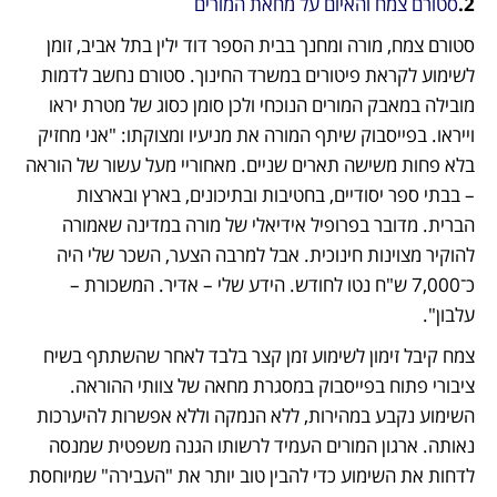
2.
סטורם צמח והאיום על מחאת המורים
סטורם צמח, מורה ומחנך בבית הספר דוד ילין בתל אביב, זומן 
לשימוע לקראת פיטורים במשרד החינוך. סטורם נחשב לדמות 
מובילה במאבק המורים הנוכחי ולכן סומן כסוג של מטרת יראו 
וייראו. בפייסבוק שיתף המורה את מניעיו ומצוקתו: "אני מחזיק 
בלא פחות משישה תארים שניים. מאחוריי מעל עשור של הוראה 
– בבתי ספר יסודיים, בחטיבות ובתיכונים, בארץ ובארצות 
הברית. מדובר בפרופיל אידיאלי של מורה במדינה שאמורה 
להוקיר מצוינות חינוכית. אבל למרבה הצער, השכר שלי היה 
כ־7,000 ש"ח נטו לחודש. הידע שלי – אדיר. המשכורת – 
עלבון".
צמח קיבל זימון לשימוע זמן קצר בלבד לאחר שהשתתף בשיח 
ציבורי פתוח בפייסבוק במסגרת מחאה של צוותי ההוראה. 
השימוע נקבע במהירות, ללא הנמקה וללא אפשרות להיערכות 
נאותה. ארגון המורים העמיד לרשותו הגנה משפטית שמנסה 
לדחות את השימוע כדי להבין טוב יותר את "העבירה" שמיוחסת 