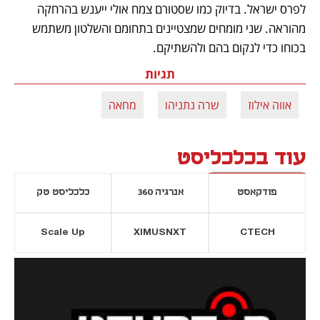
לפרס ישראל. בדיוק כמו שסטורם צמח אולי ייענש בהרחקה 
מהוראה. שני מומחים שמצטיינים בתחומם והשלטון משתמש 
בכוחו כדי לנקום בהם ולהשתיקם.
תגיות
אווה אילוז
שרה נתניהו
מחאה
עוד בכלכליסט
פודקאסט
אנרגיה 360
כלכליסט טק
Scale Up
XIMUSNXT
CTECH
יסייה חדשה
נפתח בכרטיסייה חדשה