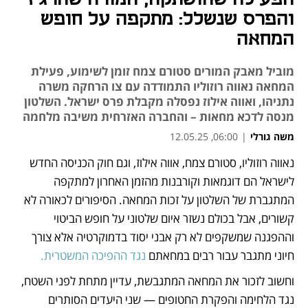
והפרס שנשלל: מתקפה על חופש
המחאה
מוביל מאבק המורים סטורם צמח זומן לשימוע, פעילת
המחאה נאווה רוזוליו התמודדה עם צו הרחקה משרה
נתניהו, ואווה אילוז נפסלה מקבלת פרס ישראל. השלטון
מנסה לדכא מחאות – והחברה האזרחית משיבה מלחמה
משה גורלי
|
06:00, 12.05.25
נאווה רוזוליו, סטורם צמח, אווה אילוז, וגם חוק הכניסה החדש 
נפתח בכרטיסייה חדשה
נפתח בכרטיסייה חדשה
לישראל הם דוגמאות וקורבנות מהזמן האחרון למתקפה 
המתגברת של השלטון על זכות המחאה. הסיפורים לכאורה לא 
קשורים, אבל בכולם נשזר איום שלטוני על חופש הביטוי 
וההפגנה שמשקפים לא רק אבני יסוד בדמוקרטיה אלא צורך 
חיוני מתגבר עבור רבים במחאתם 
נגד ההפיכה המשטרית. 
וחשוב לזכור את המחאה המתגבשת, עדיין מתחת לפני השטח, 
נגד הלחימה והפקרת החטופים — שני היעדים הסותרים 