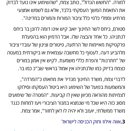
למורה. "החשש הגדול", כותב צמח, "שהשימוע אינו נועד לבדוק 
את התאמת המשך העסקתי בלבד, אלא גם לשמש אמצעי 
מרתיע וסמלי כלפי כלל ציבור המורות והמורים במדינה".
סטורם, ביחס לשר החינוך יואב קיש אינו דומה לרונן בר ביחס 
לנתניהו. כל אחד והבצה שלו. אבל הדמיון הוא בהפעלת 
פרקטיקות מאיימות של הרתעה, פיטורים וצינון של עובדי ציבור 
מלהביע דעה. לעטוף כל מחשבה עצמאית או ביקורתית במעטה 
של "חתרנות" והפרת כללי משמעת. לקיש אין אמון במורים 
כצמח בדיוק כמו שלנתניהו אין אמול בראשי שב"כ כמו בר. 
לדברי צמח, משרד החינוך מגדיר את מחאתו כ"המרדה", 
והמשמעות בפועל של השימוע היא ביטול העסקתו וסילוקו 
לצמיתות מהוראה מכיוון שאין לו קביעות. "המטרה של שימועים 
מסוג כזה היא שכל מי שנמצא במגזר הציבורי ויעז למחות כנגד 
משרד ממשלתי, יועזב ולא יהיה לו לאן לחזור", אמר צמח.
3.
אווה אילוז וחוק הכניסה לישראל