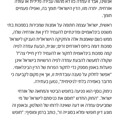
אנשינו, אבל זו עמדה כזו לא מהווה עבירה פלילית או עוולה 
אזרחית. יתרה מזו, הדין הישראלי תומך בה, ואפילו פעמיים 
תומך. 
ראשית, ישראל עצמה חתומה על אמנות שמכירות בסמכות בתי 
משפט בינלאומיים ומדינתיים להעמיד לדין את אזרחיה שלה, 
ממש כשם שאמנות אלה והחקיקה הישראלית העניקו לישראל 
סמכות דומה ביחס לאזרחים זרים; שנית, הבעת עמדה לפיה 
קמה סמכות בינלאומית לחקור או להעמיד לדין חיילי צה"ל 
שקולה למעשה להבעת עמדה לפיה הרשויות בישראל אינן 
פועלות באופן מספק כדי לחקור הפרות של הדין הבינלאומי. 
"אפשר לחלוק על טענה עובדתית זו, אך אין מקום לקביעה כי 
מדובר באמירה בלתי לגיטימית", נטען בעתירה.
נימוק נוסף הוא פגיעה בחופש הביטוי והמחאה של אזרחי 
ישראל. "החוק החדש "חוסם את כניסתם לישראל של מי 
שמביעים עמדה או דעה שאינה לרוחו של השלטון, ובאופן זה 
מונע דיון חופשי ומלא בסוגייה זו", כותב ברמן ומוסיף: "חופש 