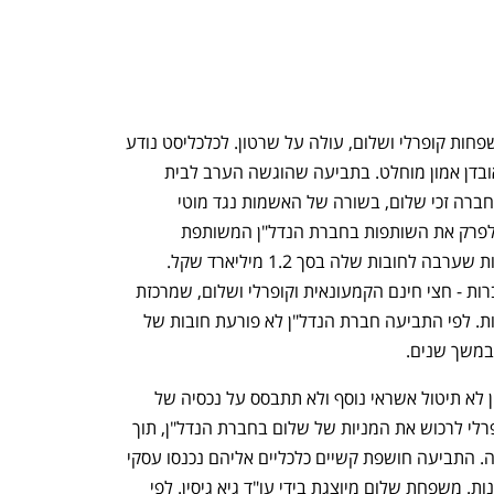
השותפות הוותיקה בין בעלי חצי חינם, משפחות קופרלי ושלום, עולה על שרטון. לכלכליסט נודע 
כי בין השותפים התגלע סכסוך שהוביל לאובדן אמון מוחלט. בתביעה שהוגשה הערב לבית 
המשפט יוצאות אלמנתו ובתו של מייסד החברה זכי שלום, בשורה של האשמות נגד מוטי 
קופרלי, טוענות לקיפוח המיעוט ודורשות לפרק את השותפות בחברת הנדל"ן המשותפת 
ולהפריד אותה לחלוטין מחברת הקמעונאות שערבה לחובות שלה בסך 1.2 מיליארד שקל. 
משפחות קופרלי ושלום שותפות בשתי חברות - חצי חינם הקמעונאית וקופרלי ושלום, שמרכזת 
את עסקי הנדל"ן המשותפים של המשפחות. לפי התביעה חברת הנדל"ן לא פורעת חובות של 
במשך שנים.
דרישה נוספת היא להורות שחברת הנדל"ן לא תיטול אשראי נוסף ולא תתבסס על נכסיה של 
חצי חינם, ודורשים לחייב את משפחת קופרלי לרכוש את המניות של שלום בחברת הנדל"ן, תוך 
שיקוף נזקים שגרם לכאורה קופרלי בחברה. התביעה חושפת קשיים כלכליים אליהם נכנסו עסקי 
הנדל"ן של בעלי חצי חינם בשנים האחרונות. משפחת שלום מיוצגת בידי עו"ד גיא גיסין. לפי 