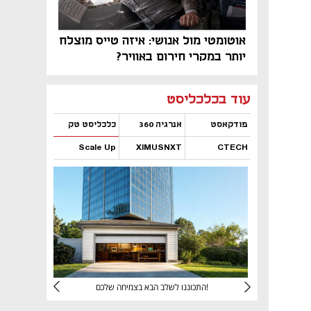
אוטומטי מול אנושי: איזה טייס מוצלח
יותר במקרי חירום באוויר?
נפתח בכרטיסייה חדשה
נפתח בכרטיסייה חדשה
נפתח בכרטיסייה חדשה
נפתח בכרטיסייה חדשה
נפתח בכרטיסייה חדשה
נפתח בכרטיסייה חדשה
עוד בכלכליסט
פודקאסט
אנרגיה 360
כלכליסט טק
Scale Up
XIMUSNXT
CTECH
נפתח בכרטיסייה חדשה
נפתח בכרטיסייה חדשה
נפתח בכרטיסייה חדשה
נפתח בכרטיסייה חדשה
יניהם
התכוננו לשלב הבא בצמיחה שלכם!