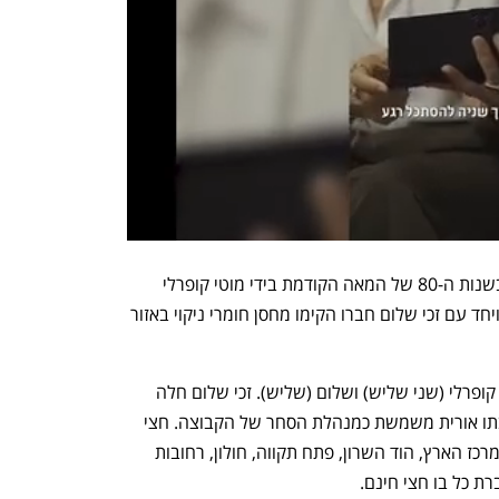
חצי חינם היא רשת קמעונאית שהוקמה בשנות ה-80 של המאה הקודמת בידי מוטי קופרלי 
שהיה בעל דוכן מוצרי ניקוי בשוק הכרמל ויחד עם זכי שלום חברו הקימו מחסן חומרי ניקוי באזור 
חברת הקמעונאות מוחזקת בידי משפחות קופרלי (שני שליש) ושלום (שליש). זכי שלום חלה 
לפני מספר שנים ונפטר לפני חצי שנה ובתו אורית משמשת כמנהלת הסחר של הקבוצה. חצי 
חינם מפעילה שמונה סניפי סופרמרקט במרכז הארץ, הוד השרון, פתח תקווה, חולון, רחובות 
 כל בו חצי חינם.