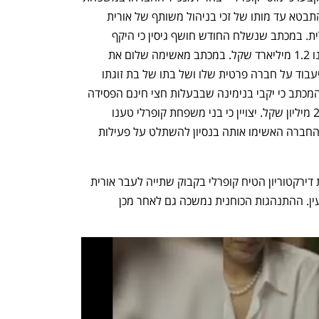
שלום רואים בכך הפרה של סטטוס קוו שהתבטא עד מותו של זכי בניהול משותף של אורית 
שלום ומוטי קופרלי גם ללא הגדרה פורמלית. במכתב שנשלח החודש חושף גיסין כי היקף 
החובות של שתי החברות של הקבוצה הינו 1.2 מיליארד שקל. במכתב מאשימה שלום את 
קופרלי בשימוש בכספי חצי חינם למתן שיעבוד על חברה פרטית שלו ושל בתו של בת זוגתו 
בגובה עשרות מיליוני שקלים. עוד חושף המכתב כי יקבי בנימינה שבבעלות חצי חינם הפסידה 
ב-2024 18 מיליון שקל וליקב חוב של 200 מיליון שקל. יצויין כי בני משפחת קופרלי טענו 
במכתב נגדי כי פעולות שלום אינן לטובת החברה האשימו אותה בנסיון להשתלט על פעילות 
עוד נחשף בתביעה כי ב-9 בינואר בישיבת דירקטוריון הטיח קופרלי בקבוק שתייה לעבר אורית 
שלום, שפגע בפניה והסב נזק לסביבת העין. ההתנהגות הכוחנית נמשכה גם לאחר מכן 