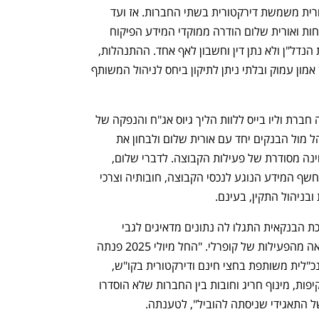
והקמעונאות בהתאמה (33% כל אחת). אורית משמשת דירקטורית בשתי החברות. אז ועד 
פטירתו של שלום נשחק האיזון בין המשפחות ואורית שלום הודרה ממוקדי המידע הפיקוח 
וקבלת ההחלטות. מוטי השתלט על חברת הנדל"ן ולא נתן דין וחשבון לאף אחד. ההתנהלות, 
שעולה לכדי קיפוח המיעוט, גרמה לאובדן אמון עמוק ובלתי ניתן לתיקון ביחס לניהול המשותף 
התביעה חושפת כי לפני שנה וחצי נשכרה חברת וליו בייס ללוות הליך גיוס אג"ח והנפקה של 
חצי חינם בבורסה. וליו בייס החלה להתנהל מול הבנקים יחד עם אורית שלום ולבחון את 
אפשרויות הגיוס במה שיצר הזדמנות לבחינה מסודרת של פעילות הקבוצה. לדברי שלום, 
קופרלי בלם את המהלך לאחר שהחל להיחשף המידע הנוגע לנכסי הקבוצה, חובותיה וצרכי 
ובניהול התקין, בעינם.
אורית טוענת כי בעקבות פניות של המערכת הבנקאית התגלו לה נתונים מדאיגים לגבי 
התנהלות החברות והסיכונים שלהן, כתוצאה מהפעילות של קופרלי. "החל מיולי 2025 פנתה 
אורית פעם אחר פעם מתוקף תפקידה כמנכ"לית משותפת בחצי חינם ודירקטורית בקו"ש, 
והתריעה על ממשל תאגידי לקוי, חוסר שקיפות, מינוף חריג וחובות בין החברות שלא הוסדרו 
 התאגידי שניסתה להוביל", לטענתה.