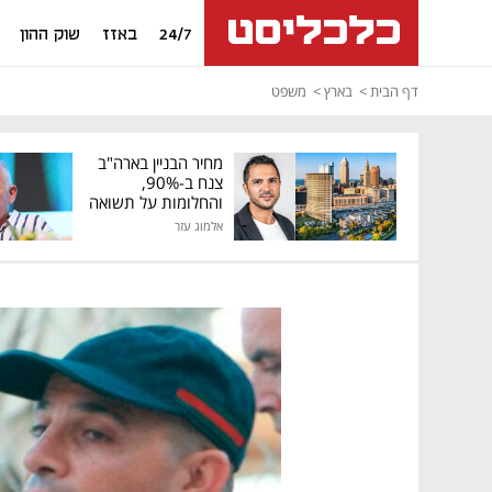
24/7
באזז
שוק ההון
דף הבית
בארץ
משפט
מחיר הבניין בארה"ב
צנח ב-90%,
והחלומות על תשואה
גבוהה התנפצו
אלמוג עזר