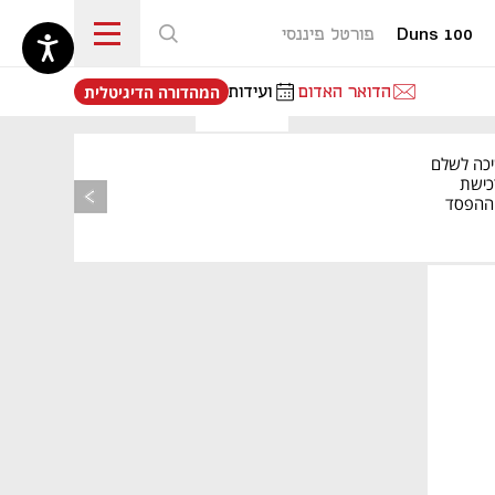
Duns 100
פורטל פיננסי
נפתח בכרטיסייה חדשה
הדואר האדום
ועידות
המהדורה הדיגיטלית
יכה לשלם
כישת
BASE: ההפסד
הרבעוני זינק ל-76