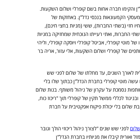
ב-2004 נכנסו קופרלי ושלום לעסקי הנדל"ן והקימו חברה אחות בשם קופרלי ושלום השקעות. 
החברה הוקמה כדי להשקיע את הרווחים מעסקי הקמעונאות בנכסי נדל"ן. באחזקות של 
משפחת קופרלי שותפים מלבד מוטי גם אחיו חזי (בשתי החברות), ששי (מניות בחצי חינם), 
רחל גרושתו של מוטי שמחזיקה במניות בשתי החברות, ואתי רעייתו הנוכחית שמחזיקה במניות 
בחברת הנדל"ן. התביעה היא גם נגד ילדיו של מוטי קופרלי, אביטל קופרלי ויוסקה קופרלי, וליהי 
סונק בתו של חזי. התביעה היא גם נגד שותפים של קופרלי ושלום השקעות, אלי עזור, אריה בר 
קופרלי ושלום התנהלו בשותפות אופטימלית לאורך השנים, עד מחלתו של שלום לפני שש 
נפתח בכרטיסייה חדשה
נפתח בכרטיסייה חדשה
שנים. אבל לדברי התביעה, לאורך השנים עשה מוטי קופרלי בחברת הנדל"ן כבתוך שלו בלי 
לקבל את אישור הדירקטוריון בשעה שהשותפות נסמכת על עקרון של ניהול משותף. בנות שלום 
טוענות ל"התנהלות חד צדדית מתמשכת" ובניגוד לכללי ממשל תקין של קופרלי תוך "ריכוז כוח, 
מידע וסמכויות בידי קופרלי והותרת אורית בת שלום בלי יכולת פיקוח אפקטיבית על חברת 
שלום
 לפני שש שנים "לצורך ניהול ריכוזי הולך וגובר 
ענף במתח גבוה
מדברים כלכלה, עסקים ומה שב
של כח, מידע וסמכויות בידיו. זאת בעוד שמזל ואורית קיבלו את מניותיו בחברת הנדל"ן 