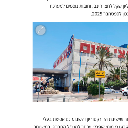
התביעה, לחברת הנדל"ן חוב של 197 מיליון שקל לחצי חינם, וחובות נוספים למערכת 
עיקר הזעם של אורית ומזל שלום יצא לאחר שישיבת הדירקטוריון והשבוע גם אסיפת בעלי 
המניות, שנשלטות בידי משפחת קופרלי, קבעו כי מוטי קופרלי ייבחר למנכ"ל החברה. במשפחת 