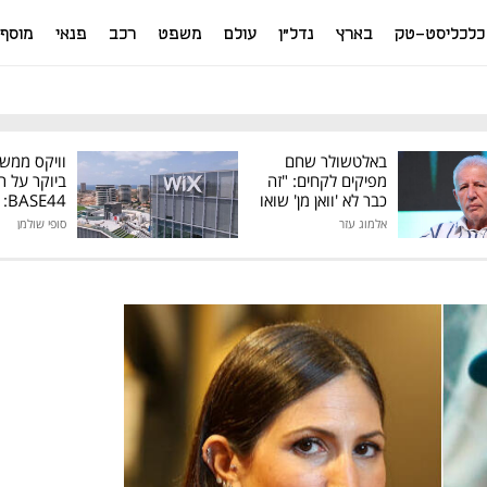
כלכליסט-טק
בארץ
נדל"ן
עולם
משפט
רכב
פנאי
מוסף
באלטשולר שחם
וויקס ממש
מפיקים לקחים: "זה
ביוקר על ר
כבר לא 'וואן מן' שואו
44
של גילעד"
אלמוג עזר
סופי שולמן
מיליון דולר