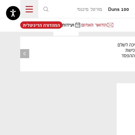
Duns 100
פורטל פיננסי
נפתח בכרטיסייה חדשה
הדואר האדום
ועידות
המהדורה הדיגיטלית
יכה לשלם
כישת
BASE: ההפסד
הרבעוני זינק ל-76