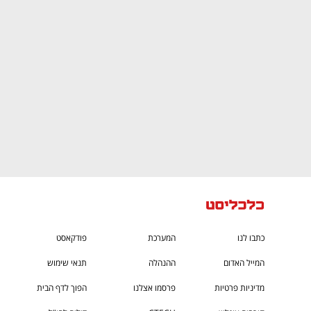
CTech – the
הבית של ההייטק הישראלי
כתבו לנו
המערכת
פודקאסט
המייל האדום
ההנהלה
תנאי שימוש
מדיניות פרטיות
פרסמו אצלנו
הפוך לדף הבית