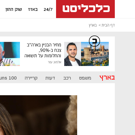
24/7
באזז
שוק ההון
דף הבית
בארץ
מחיר הבניין בארה"ב
צנח ב-90%,
כלכליסט
דיגיטל
והחלומות על תשואה
גבוהה התנפצו
אלמוג עזר
בארץ
משפט
רכב
דעות
קריירה
uns 100