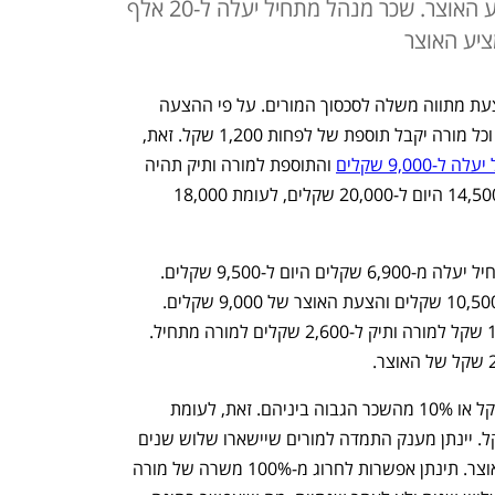
שקלים ולא 200 שקלים כמו שמציע האוצר. שכר מנהל מתחיל יעלה ל-20 אלף
שרת החינוך יפעת שאשא ביון מפרסת הצעת מתווה משלה לסכסוך המורים. על פי ההצעה 
השכר למורה מתחיל יעלה ל-9,500 שקל וכל מורה יקבל תוספת של לפחות 1,200 שקל. זאת, 
9,0 שקלים
 והתוספת למורה ותיק תהיה 
200 שקלים. שכר מנהל מתחיל יעלה מ-14,500 היום ל-20,000 שקלים, לעומת 18,000 
על פי הצעת שאשא ביטון, שכר מורה מתחיל יעלה מ-6,900 שקלים היום ל-9,500 שקלים. 
זאת, לעומת דרישת הסתדרות המורים ל-10,500 שקלים והצעת האוצר של 9,000 שקלים. 
תוספות השכר לכל המורים ינועו בין 1,200 שקל למורה ותיק ל-2,600 שקלים למורה מתחיל. 
הגמול עבור חינוך כיתה יעלה ל-1,500 שקל או 10% מהשכר הגבוה ביניהם. זאת, לעומת 
הצעת האוצר להעמיד אותו על 1,100 שקל. יינתן מענק התמדה למורים שיישארו שלוש שנים 
במערכת של 18 אלף שקל כפי שהציע האוצר. תינתן אפשרות לחרוג מ-100% משרה של מורה 