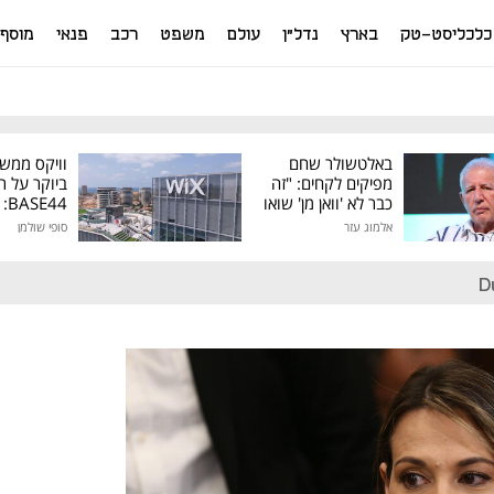
כלכליסט-טק
בארץ
נדל"ן
עולם
משפט
רכב
פנאי
מוסף
באלטשולר שחם
וויקס ממש
מפיקים לקחים: "זה
ביוקר על ר
כבר לא 'וואן מן' שואו
44
של גילעד"
אלמוג עזר
סופי שולמן
מיליון דולר
D