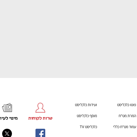
ענף במתח גבוה
מדברים כלכלה, עסקים ומה שב
פוטו כלכליסט
ועידות כלכליסט
המרת מט"ח
מוסף כלכליסט
שרות לקוחות
מינוי לעית
עמוד מט"ח כללי
כלכליסט TV