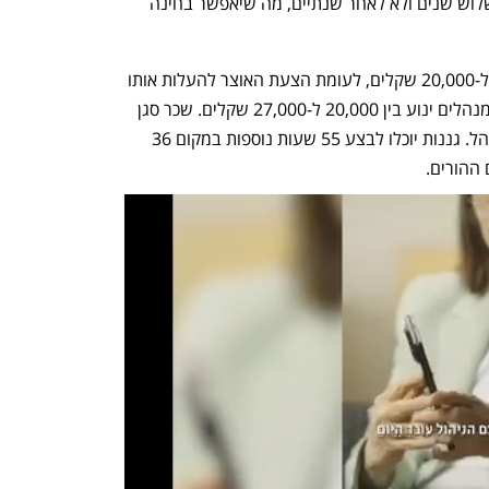
עד 140%. הקביעות תנתן למורה לאחר שלוש שנים ולא לאחר שנתיים, מה שיאפשר בחינה 
שכר מנהל חדש יעלה מ-14,300 שקלים ל-20,000 שקלים, לעומת הצעת האוצר להעלות אותו 
ל-18,000 שקלים. טווח שכר הבסיסי של מנהלים ינוע בין 20,000 ל-27,000 שקלים. שכר סגן 
המנהל הראשון יעמוד על 80% משכר מנהל. גננות יוכלו לבצע 55 שעות נוספות במקום 36 
ההורים.