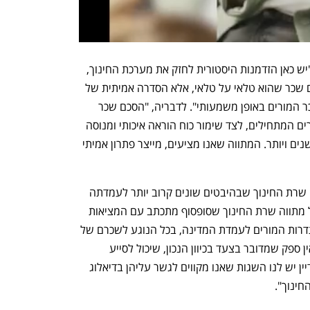
שרת החינוך יפעת שאשא ביטון אמרה ש"יש כאן הזדמנות היסטורית לחזק את מערכת החינוך, 
לייצב אותה ולהשביח אותה. לא עוד הסכם שכר שהוא טלאי על טלאי, אלא הסדרה אמיתית של 
עיוותי שכר הקיימים במערכת והעלאת שכר המורים באופן משמעותי". לדבריה, "הסכם שכר 
שכזה, חייב לשים דגש משמעותי על המורים המתחילים, לצד שימור כוח הוראה איכותי ומנוסה 
שנמצא היום במערכת, עם נסייון של 15 שנים ויותר. המתווה שאנו מציעים, מייצר פתרון אמיתי 
הסתדרות המורים מיהרה לברך על מתווה שרת החינוך שבהיבטים שונים קרוב יותר לעמדתה 
מאשר לעמדת האוצר: "אנחנו מברכים על מתווה שרת החינוך שסופסוף מתכתב עם המציאות 
בשטח ומצמצם את הפער בין עמדת הסתדרות המורים לעמדת המדינה, בכל הנוגע לשכרם של 
כלל עובדי ההוראה", מסרו בהסתדרות. "אין ספק שמדובר בצעד בכיוון הנכון, שיכול לסייע 
בהבראת מערכת החינוך. יחד עם זאת, עדיין יש לנו השגות שאנו מקווים לגשר עליהן בדיאלוג 
חינוך".