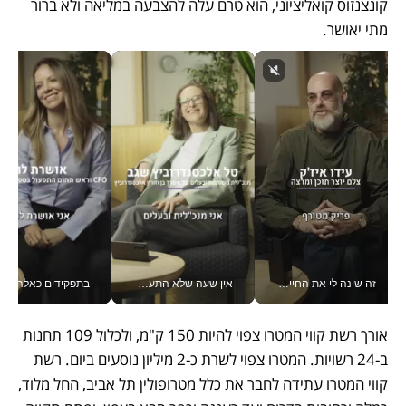
קונצנזוס קואליציוני, הוא טרם עלה להצבעה במליאה ולא ברור 
מתי יאושר.
זה שינה לי את החיים: איך עידו איז'ק הופך את הסמארטפון לכלי צילום מקצועי_v
אין שעה שלא התעסקתי במשבר - טל אלכסנדרוביץ’ שגב מנהלת משברים תקשורתיים מכל מקום עם ה- Galaxy Z Fold8 Ultra שלה_v
בתפקידים כאלה אי אפשר לח
אורך רשת קווי המטרו צפוי להיות 150 ק"מ, ולכלול 109 תחנות 
ב-24 רשויות. המטרו צפוי לשרת כ-2 מיליון נוסעים ביום. רשת 
קווי המטרו עתידה לחבר את כלל מטרופולין תל אביב, החל מלוד, 