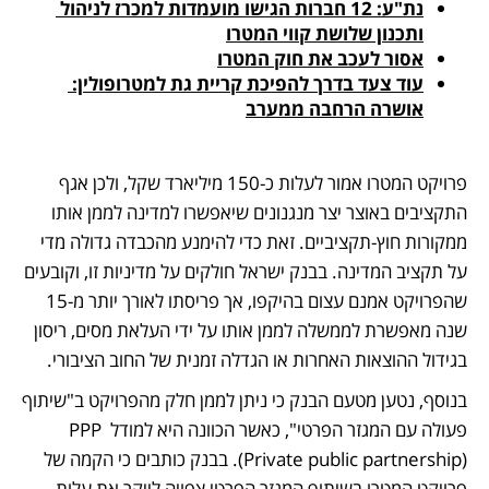
נת"ע: 12 חברות הגישו מועמדות למכרז לניהול 
ותכנון שלושת קווי המטרו
אסור לעכב את חוק המטרו
עוד צעד בדרך להפיכת קריית גת למטרופולין: 
אושרה הרחבה ממערב
פרויקט המטרו אמור לעלות כ-150 מיליארד שקל, ולכן אגף 
התקציבים באוצר יצר מנגנונים שיאפשרו למדינה לממן אותו 
ממקורות חוץ-תקציביים. זאת כדי להימנע מהכבדה גדולה מדי 
על תקציב המדינה. בבנק ישראל חולקים על מדיניות זו, וקובעים 
שהפרויקט אמנם עצום בהיקפו, אך פריסתו לאורך יותר מ-15 
שנה מאפשרת לממשלה לממן אותו על ידי העלאת מסים, ריסון 
בגידול ההוצאות האחרות או הגדלה זמנית של החוב הציבורי. 
בנוסף, נטען מטעם הבנק כי ניתן לממן חלק מהפרויקט ב"שיתוף 
פעולה עם המגזר הפרטי", כאשר הכוונה היא למודל PPP 
(Private public partnership). בבנק כותבים כי הקמה של 
פרויקט המטרו בשיתוף המגזר הפרטי צפויה לייקר את עלות 