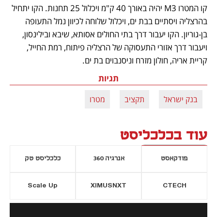
קו המטרו M3 יהיה באורך 40 ק"מ ויכלול 25 תחנות. הקו יתחיל 
בהרצליה ויסתיים בבת ים, ויכלול שלוחה לכיוון נמל התעופה 
בן-גוריון. הקו יעבור דרך בתי החולים אסותא, שיבא ובילינסון, 
ויעבור דרך אזורי התעסוקה של הרצליה פיתוח, רמת החייל, 
קריית אריה, חולון מזרח וניסנבוים בת ים.
תגיות
בנק ישראל
תקציב
מטרו
עוד בכלכליסט
פודקאסט
אנרגיה 360
כלכליסט טק
Scale Up
XIMUSNXT
CTECH
יסייה חדשה
נפתח בכרטיסייה חדשה