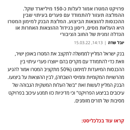
פרויקט המטרו אמור לעלות כ-150 מיליארד שקל.
ההמלצה תעזור להתמודד עם פערים בעיתוי שבין
ההכנסות להוצאות הביצוע. המלצת הבנק למימון המטרו
היא העלאת מסים, ריסון בגידול ההוצאות האחרות או
הגדלה זמנית של החוב הציבורי
יובל שדה
|
14:13, 15.03.22
בנק ישראל המליץ לממשלה לתקצב את המטרו באופן ישיר, 
נפתח בכרטיסייה חדשה
נפתח בכרטיסייה חדשה
נפתח בכרטיסייה חדשה
וזאת כדי להתמודד עם מקרים בהם ייווצרו פערי עיתוי בין 
ההכנסות המיועדות למימונו (50% מתקציב המטרו אמור להגיע 
מהרשויות המקומיות וממיסי השבחה), לבין ההוצאות על ביצועו. 
הבנק המליץ לעשות זאת "בשל העלות המשקית הגבוהה של 
עיכובים בביצוע הפרויקט" וכי מדיניות כזו תמנע עיכוב בפרויקט 
מסיבות של תזרים מזומנים.
קראו עוד בכלכליסט: