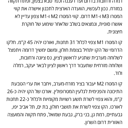
רמלה ורחובות בדרום ועד רעננה וכפר סבא בצפון, ופתח תקווה 
במזרח. נכון לעכשיו, הוועדה הארצית לתכנון אישרה את קווי 
המטרו M3 ו-M1 דרום. קווי המטרו M2 ו-M1 צפון עדיין לא 
אושרו סופית, ונמצאים בשלב שלאחר שימוע של חוקרת 
חיצונית.
קו המטרו M1 צפוי לכלול 31 תחנות, ואורכו יהיה 45 ק"מ. חלקו 
הדרומי של הקו יתחיל בצומת חולון, ומשם ימשיך דרומה ויתפצל 
לשלוחה מערבית שתגיע לראשון לציון, נס ציונה ורחובות, 
ושלוחה מזרחית שתעבור דרך ראשון לציון לבאר יעקב, רמלה 
ולוד.
קו המטרו M2 יעבור בציר מזרח-מערב, ויחבר את ערי הטבעת 
התיכונה והפנימית לגלעין המטרופולין. אורכו של הקו יהיה כ-26 
ק"מ, והוא צפוי לשרת תשע רשויות מקומיות ולכלול כ-22 תחנות 
לאורכו. הקו צפוי לשרת את תושבי חולון, בת ים, תל אביב יפו, 
גבעתיים, רמת גן, בני ברק, גבעת שמואל, פתח תקווה והמועצה 
האזורית דרום השרון.