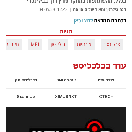
בכלל, מהשתתפות במחקר פורץ דרך בבילינסון?
דנה גילרמן ומאור שלום סויסה
|
12:43, 04.05.23
לכתבה המלאה 
לחצו כאן
נפתח בכרטיסייה חדשה
תגיות
פרקינסון
יצירתיות
בילינסון
MRI
חקר מוח
עוד בכלכליסט
פודקאסט
אנרגיה 360
כלכליסט טק
Scale Up
XIMUSNXT
CTECH
יסייה חדשה
נפתח בכרטיסייה חדשה