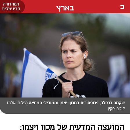
המהדורה
בארץ
הדיגיטלית
שקמה ברסלר, פרופסורית במכון ויצמן וממובילי המחאה
(צילום: אלכס
קולומויסקי)
המועצה המדעית של מכון ויצמן: