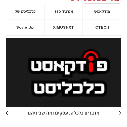
פודקאסט
אנרגיה 360
כלכליסט טק
Scale Up
XIMUSNXT
CTECH
יסייה חדשה
נפתח בכרטיסייה חדשה
מדברים כלכלה, עסקים ומה שביניהם