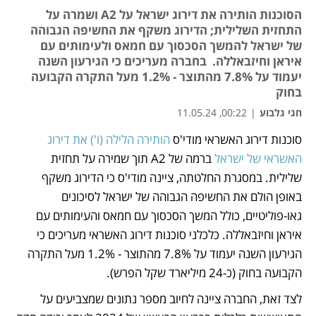
הסוכנות הותירה את דירוג ישראל על A2 ושמרה על
התחזית השלילית; הדירוג משקף את החשיפה הגבוהה
של ישראל להמשך הסכסוך עם חמאס ולעימותים עם
איראן וחיזבאללה. בחברה מעריכים כי הגירעון השנה
יעמוד על 7.8% מהתוצר - 1.2% מעל התקרה הקבועה
בחוק
חגי גלבוע
|
00:22, 11.05.24
סוכנות דירוג האשראי מודי'ס 
הותירה הלילה (ו') את דירוג 
נפתח בכרטיסייה חדשה
נפתח בכרטיסייה חדשה
האשראי של ישראל
 ברמה של A2 תוך שמירה על תחזית 
שלילית. במסגרת החלטתה, ציינה מודי'ס כי הדירוג משקף 
באופן הולם את החשיפה הגבוהה של ישראל לסיכונים 
גאו-פוליטיים, כולל המשך הסכסוך עם חמאס והעימותים עם 
איראן וחיזבאללה. כלכלני סוכנות דירוג האשראי מעריכים כי 
הגירעון השנה יעמוד על 7.8% מהתוצר - 1.2% מעל התקרה 
הקבועה בחוק (כ-24 מיליארד שקל הפרש).
לצד זאת, החברה ציינה לחיוב מספר נתונים שמצביעים על 