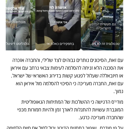
טכנולוגיה זה לא רק בהייטק: גם תעשיית המזון הישראלית מאמצת כלי AI, אוטומציה וניתוח דאטה בזמן אמת
בתפקידים כאלה אי אפשר לחכות: אושרת לוי מניעה השקעות ענק מהטלפון_v
כלכליסט דיגיטל
עם זאת, הסיכונים נותרים גבוהים לצד שלילי, והחברה אזכרה 
את הסכנה הלא זניחה להסלמה לעימות צבאי נרחב עם איראן 
או חיזבאללה שעלול לפגוע קשות בדירוג האשראי של ישראל. 
עם זאת, החברה מעריכה כי הסיכוי להסלמה מול איראן הוא 
נמוך.
מודי'ס הדגישה כי ההשלכות של המתיחות הגאופוליטית 
המוגברת עשויות להתגלות לאורך זמן ולהיות חמורות מכפי 
שהחברה מעריכה כרגע. 
על פי מודי'ס,  שיפור בתחזית הדירוג יכול לחול אם סיום הלחימה 