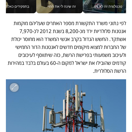
טכנולוגיה זה לא רק בהייטק: גם תעשיית המזון הישראלית מאמצת כלי AI, אוטומציה וניתוח דאטה בזמן אמת
זה שינה לי את החיים: איך עידו איז'ק הופך את הסמארטפון לכלי צילום מקצועי_v
בתפקידים כאלה אי אפשר לח
לפי נתוני משרד התקשורת מספר האתרים שעליהם מוקמות 
אנטנות סלולריות ירד מכ-8,200 בשנת 2012 לכ-7,970 
אשתקד. החשש הגדול בקרב אנשי המשרד הוא מחוסר יכולת 
של החברות למצוא מיקומים חדשים לאנטנות הדור החמישי 
ולעיכוב משמעותי בפרישת הרשת, כזה שיתווסף לעיכובים 
קודמים שהובילו את ישראל למקום ה-60 בעולם בלבד במהירות 
הרשת הסלולרית.