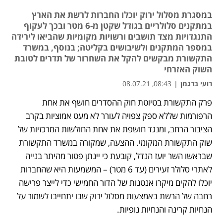
במסגרת מסלול ירוק יוכלו החברות לרשת את הארץ
במתקנים סלולריים בגודל שקטן מ-6 מטר ובכך לעקוף
התנגדויות מצד תושבים ורשויות מקומיות שהביאו לירידה
במספר המתקנים ולשיבושים בקליטה; בנוסף, במשרד
התקשורת מבקשים להקל את השחרור של תדרים לטובת
השוק האזרחי
רועי ברגמן
|
08:43, 08.07.21
מאמר קניות
פרק התקשורת בטיוטת חוק ההסדרים חושף את אחת 
הרפורמות שללא ספק צפויה לעורר לא מעט אמוציות בקרב 
הציבור הרחב, ומנגד חושפת את אחת החולשות המרכזיות של 
שוק התקשורת המקומי. ההצעה, שמקורה במשרד התקשורת 
שבראשו השר יועז הנדל, קובעת כי יינתן פטור מהיתר בנייה 
לאתרי סלולר זעירים (עד 6 מטר) – המשמעות היא שהחברות 
יוכלו להקים מיקרו אנטנות של הדור החמישי כדי לייצר פרישה 
רחבה של הרשת באמצעות מסלול ירוק שבו יתחייבו לשמור על 
הנחיות קרינה והנחיות נופיות. 