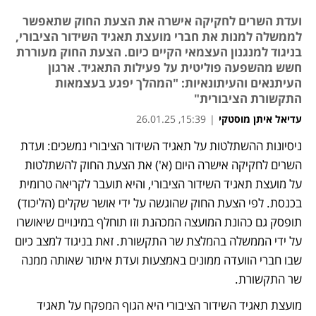
ועדת השרים לחקיקה אישרה את הצעת החוק שתאפשר
לממשלה למנות את חברי מועצת תאגיד השידור הציבורי,
בניגוד למנגנון העצמאי הקיים כיום. הצעת החוק מעוררת
חשש מהשפעה פוליטית על פעילות התאגיד. ארגון
העיתנאים והעיתונאיות: "המהלך יפגע בעצמאות
התקשורת הציבורית"
עדיאל איתן מוסטקי
|
15:39, 26.01.25
מאמר קניות
ניסיונות ההשתלטות על תאגיד השידור הציבורי נמשכים: ועדת 
נפתח בכרטיסייה חדשה
נפתח בכרטיסייה חדשה
השרים לחקיקה אישרה היום (א') את הצעת החוק להשתלטות 
על מועצת תאגיד השידור הציבורי, והיא תועבר לקריאה טרומית 
בכנסת. לפי הצעת החוק שהוגשה על ידי אושר שקלים (הליכוד) 
תופסק גם כהונת המועצה המכהנת וזו תוחלף במינויים שיאושרו 
על ידי הממשלה בהמלצת שר התקשורת. זאת בניגוד למצב כיום 
שבו חברי הוועדה ממונים באמצעות ועדת איתור שאותה ממנה 
שר התקשורת. 
מועצת תאגיד השידור הציבורי היא הגוף המפקח על תאגיד 