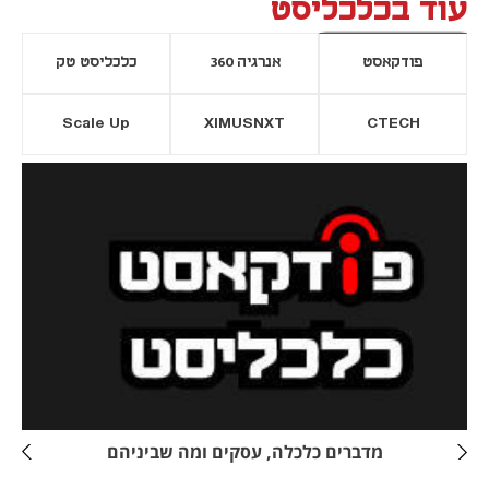
עוד בכלכליסט
פודקאסט
אנרגיה 360
כלכליסט טק
Scale Up
XIMUSNXT
CTECH
יסייה חדשה
נפתח בכרטיסייה חדשה
מדברים כלכלה, עסקים ומה שביניהם