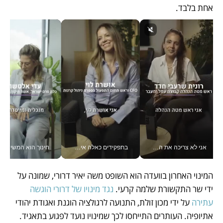
אחת בלבד. 
אני לא צריכה את המשרד: רונית שרעבי-חדד מנהלת ארגון של 30000 עובדים מכל מקום_v
בתפקידים כאלה אי אפשר לחכות: אושרת לוי מניעה השקעות ענק מהטלפון_v
חינוך הוא המש
המינוי האחרון בוועדה הוא השופט משה יאיר דרורי, שמונה על 
ידי שר התקשורת שלמה קרעי. 
נגד מינויו של דרורי הוגשה 
עתירה
 על ידי מכון זולת, התנועה לרגולציה הוגנת ואגודת יהודי 
אתיופיה. העותרים התייחסו לכך שמינויו נועד לפגוע בתאגיד. 