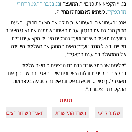
בג"ץ הקפיא את סמכויות המועצה ו
בנובמבר התפטר דרורי 
מהתפקיד
, כשמאז לא מונה לו מחליף.  
ארגון העיתונאים והעיתונאיות תוקף את הצעת החוק: "הצעת 
החוק מבטלת את מנגנון ועדות האיתור שממנה את נציגי הציבור 
למועצת תאגיד השידור ונועד להבטיח מינויים מקצועיים ובלתי 
תלויים. ביטול מנגנון ועדת האיתור מחזק את השליטה הישירה 
של הממשלה במועצת התאגיד".
"שליטת שר התקשורת בבחירת הנציגים פירושה שליטה 
בתקציב, במדיניות ובלוח השידורים של התאגיד מה שיהפוך את 
תאגיד לגוף פוליטי ויביא בראש ובראשונה לפגיעה בעצמאות 
התקשורת הציבורית".
תגיות
שלמה קרעי
משרד התקשורת
תאגיד השידור הציבורי