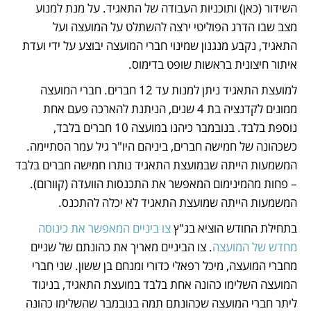
השידור (כאן) ותוכניות העבודה של התאגיד. על מנת למנוע 
מצב שבו הדרג הפוליטי ירצה להשתלט על המועצה ועל 
התאגיד, נקבע מנגנון שמינוי חברי המועצה יבוצע על ידי ועדת 
איתור חיצונית בראשות שופט בדימוס. 
למועצת התאגיד ניתן למנות עד 12 חברים. חברי המועצה 
ממונים לקדנציה בת 4 שנים, הניתנת להארכה פעם אחת 
נוספת בלבד. בנובמבר כיהנו במועצה 10 חברים בלבד, 
כשכהונה של חמישה חברים, ביניהם היו"ר גיל עמר הסתיימה. 
המשמעות הייתה שבמועצת התאגיד נותרו חמישה חברים בלבד 
– פחות מהמינימום המאפשר את התכנסות הוועדה (קוורום). 
המשמעות הייתה שמועצת התאגיד לא יכלה להתכנס. 
בתחילת החודש הוציא בג"ץ 
צו ביניים המאפשר את כינוסה 
מחדש של המועצה
. צו הביניים מאריך את כהונתם של שניים 
מחברי המועצה, מיכל רפאלי כדורי ומנחם בן ששון. שני חברי 
המועצה השלימו כהונה אחת בלבד במועצת התאגיד, בניגוד 
ליתר חברי המועצה שכהונתם תמה בנובמבר שהשלימו כהונה 