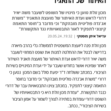
האיתור של התאגיד
מכון זולת טוען כי מינויו של השופט לשעבר משה יאיר
דרורי לראש ועדת האיתור של מועצת התאגיד "משרת
אג'נדה פוליטית מובהקת" וכי מדובר ב"חוסר התאמה
קיצוני לתפקיד לאור התבטאויותיו נגד התקשורת"
עדיאל איתן מוסטקי
|
19:32, 20.05.24
מכון זולת פנה ליועצת המשפטית לממשלה גלי בהרב-מיארה 
נפתח בכרטיסייה חדשה
בדרישה לבטל את ההחלטה למנות את שופט המחוזי לשעבר 
משה יאיר דרורי לראש ועדת האיתור של מועצת תאגיד השידור 
לאחר שמינויו אושר בחודש שעבר על ידי ועדת המינויים בשירות 
הציבורי. במכתב ששלחה ד"ר יפעת סולל בשם המכון  נטען כי 
דרורי "משרת אג'נדה פוליטית מובהקת" וכי מדובר בחוסר 
התאמה קיצוני לתפקיד. במכתב צוינו התבטאויות עבר של דרורי  
כנגד התקשורת. "עמדת מכון זולת היא כי התבטאויותיו של 
השופט דרורי עומדות בסתירה לצורך לשמור על אמון הציבור 
בשירות הציבורי", נכתב.