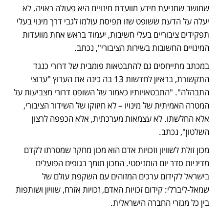
שחושב שמניעת מידע מוועדת מינויים היא פעולה ראויה. לא 
יעלה על הדעת ששופט שזו תפיסת עולמו לגבי דרך מינוי בעלי 
תפקידים ציבוריים בעלי חשיבות, יעמוד בראש אחת מוועדות 
המינויים החשובות בשירות הציבורי", נכתב.
במכתב מתייחסים גם להתבטאות פומבית של דרורי כנגד 
התקשורת, בראיון לחדשות 13 בה כינה את הערוץ "ערוצי 
התבהלה". "התבטאויותיו כאמור של השופט דרורי מצביעות על 
המטרה האמיתית של מינויו – לא חיזוקו של השידור הציבורי, 
אלא החלשתו. לא עצמאות מערכתית, אלא הכפפה לרצון 
השלטון", נכתב.
מכון זולת לשוויון וזכויות אדם הוא מכון מחקר שמטרתו לקדם 
מדיניות סדר יום הומניסטי. המכון תומך בגופים הפועלים 
בישראל לקידום ערכים המזוהים עם השקפת עולם של 
שמאל-ליברלי: קידום זכויות האדם, זכויות אזרח, שוויון ושותפות 
בין כל מגזרי החברה הישראלית.