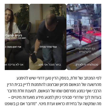
טכנולוגיה זה לא רק בהייטק: גם תעשיית המזון הישראלית מאמצת כלי AI, אוטומציה וניתוח דאטה בזמן אמת
בתור מנכל אני מקבל מאות החלטות ביום, וה- Galaxy Z Fold8 Ultra עוזר לי לחתוך אותן מהר יותר_v
אני לא צריכה את המשרד:
לפי המכתב של זולת, בפסק הדין טען דרורי שיש להימנע 
מהרשעה של הנאשם מכיוון שברצונו להתמנות לדיין בבית הדין 
הרבני ואף נמנע מפרסום שמו של הנאשם. לטענת זולת מדובר 
בעדות לכך שדרורי סבורכי ניתן למנוע מידע מוועדות מינויים – 
מה שמקשה על בחירתו כראש ועדת מינוי. "מדובר אם כן בשופט 