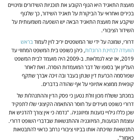
מועצת התאגיד היא הגוף הקובע את תוכניות השידורים ומינויים 
בכירים ואחראי על הביקורת על תאגיד השידור, כך שלגוף 
שיקבע את מועצת התאגיד הבאה יש השפעה משמעותית על 
השידור הציבורי.
דרורי, שמונה על ידי שר המשפטים יריב לוין לעמוד 
בראש 
הוועדה לבחינת הרוגלות
, כיהן כשופט בית המשפט המחוזי עד 
2019, אז יצא לגמלאות. ב-2009 היה מועמד לבית המשפט 
העליון אך בסופו של דבר המועמדות הוסרה. זאת לאחר 
שפורסמה הכרעת דין שנתן בעבר ובה זיכה אברך שתקף 
קופאית ממוצא אתיופי על אף שהודה בדברים. 
במכתב ששלח מכון זולת נטען כי פסק הדין וההתנהלות של 
דרורי כשופט מעידים על חוסר ההתאמה הקיצוני שלו לתפקיד 
שכן כללו גילויי גזענות ומיזוגניה. "נדמה כי אין צורך להדגיש את 
עוצמת הגזענות, המיזוגניה וההתנשאות שבדברי השופט דרורי. 
התנשאות שזיכתה אותו בביזוי ציבורי נרחב כראוי להתבטאות 
כאמור".