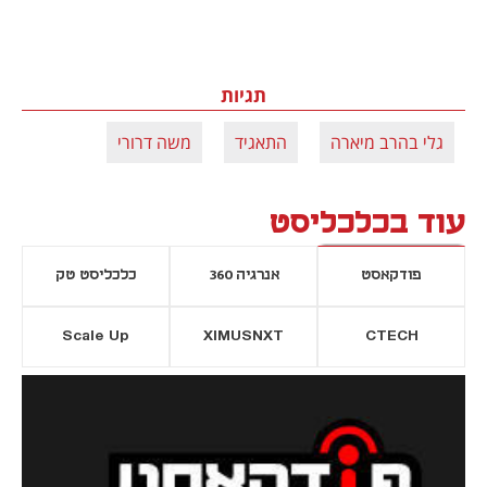
תגיות
גלי בהרב מיארה
התאגיד
משה דרורי
עוד בכלכליסט
פודקאסט
אנרגיה 360
כלכליסט טק
Scale Up
XIMUSNXT
CTECH
יסייה חדשה
נפתח בכרטיסייה חדשה