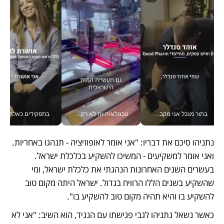
בתור מנכל אני מקבל מאות החלטות ביום, וה- Galaxy Z Fold8 Ultra עוזר לי לחתוך אותן מהר יותר_v
טכנולוגיה זה לא רק בהייטק: גם תעשיית המזון הישראלית מאמצת כלי AI, אוטומציה וניתוח דאטה בזמן אמת
בתפקידים כאלה אי אפשר לח
נתניהו סיכם את דבריו: "אני אומר לאופוזיציה - תנהגו באחריות. 
ואני אומר למשקיעים - המשיכו להשקיע בכלכלת ישראל. 
בעשרים השנים האחרונות הנהגתי את כלכלת ישראל, ומי 
שהשקיע בשנים הללו הרוויח בגדול. ישראל היתה מקום טוב 
להשקיע בו והיא תהיה מקום טוב להשקיע בו".
כאשר נשאל נתניהו לגבי פגישתו עם הנגיד, הוא השיב: "אני לא 