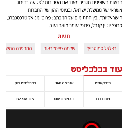
הרשות השופטת תגביר מאוד את הסבירות לפגיעה בדירוג 
אשראי של ממשלת ישראל, ובגיוסי ההון של החברות 
הישראליות". בין החתומים על המכתב: פרופ' מנואל טרכטנברג, 
פרופ' יוג'ין קנדל, פרופ' עומר מואב ועוד.
תגיות
בצלאל סמוטריץ'
שלמה טייטלבאום
המהפכה המשפטי
עוד בכלכליסט
פודקאסט
אנרגיה 360
כלכליסט טק
Scale Up
XIMUSNXT
CTECH
יסייה חדשה
נפתח בכרטיסייה חדשה