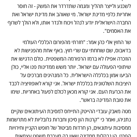
לשכנע ולייצר תהליך ומגמה שתדרדר את המשק - זה חוסר 
אחריות כלפי מדינת ישראל. מי שאוהב את מדינת ישראל ואת 
החברה הישראלית יודע לנהל ויכוח ולגדר אותו, ולא הולך לשרוף 
את האסמים".
שר החוץ אלי כהן אמר: "חזרתי מהפורום הכלכלי העולמי 
בדאבוס, שם שוחחתי עם שרי חוץ. באף אחת מהפגישות לא 
הוזכרה אפילו לא ברמז הרפורמה המשפטית. כולם הדגישו את 
שיתופי הפעולה עם ישראל. יותר משש ממדינות פנו אליי, כולן 
הביעו אמון בכלכלה הישראלית. כל המנהיגים מברכים על 
היציבות השלטונית בכלכלת ישראל. אני קורא לאופוזיציה לכבד 
את הכרעת העם. אני קורא מכאן לכולם לפעול באחריות. שימו 
את טובת המדינה בראש".
מטה מאבק עובדי ההייטק התייחס למסיבת העיתונאים שקיים 
נתניהו, ואמר כי "קרנות הון סיכון וחברות גלובליות לא מתרשמות 
ממסיבות עיתונאים, הן חרדות מביטול של חופש הקניין וחירויות 
הפרט, הן נבהלות ממדינה שאין בה מערכת משפט עצמאית. 