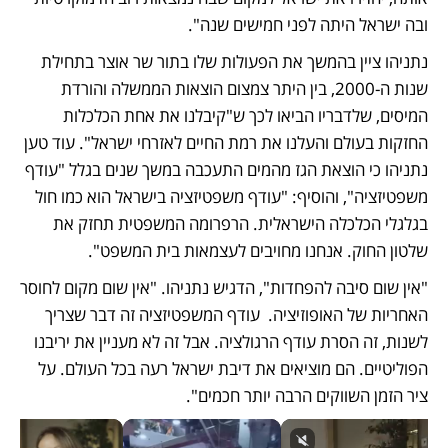
ובה ישראל היתה לפני חמישים שנה".
נתניהו ציין בהמשך את הפעולות שלו בתור שר אוצר בתחילת 
שנות ה-2000, בין היתר צמצום הוצאות הממשלה והורדת 
המיסים, שלדבריו הביאו לכך ש"קיבלנו את אחת הכלכלות 
החזקות בעולם והעלנו את רמת החיים לאזרחי ישראל". עוד טען 
נתניהו כי הוצאת הגז מהמים התעכבה במשך שנים בגלל "עודף 
משפטיזציה", והוסיף: "עודף משפטיזציה בישראל הוא כמו חול 
בגלגלי הכלכלה הישראלית. הרפרומה המשפטית תחזק את 
שלטון החוק. אנחנו מחויבים לעצמאות בית המשפט".
"אין שום סיבה להפחדות", הדגיש נתניהו. "אין שום מקום לחוסר 
האחריות של האופוזיציה.  עודף המשפטיזציה זה דבר שצריך 
לשנות, זה הסרת עודף הרגולציה. אבל זה לא מעניין את יריבנו 
הפוליטיים. הם מוציאים את דיבת ישראל רעה בכל העולם. על 
ציר הזמן השווקים הרבה יותר חכמים".