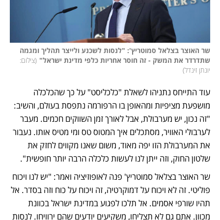
שר האוצר בצלאל סמוטריץ': "לנסות לשכנע ולייצר תהליך ומגמה 
שתדרדר את המשק - זה חוסר אחריות כלפי מדינת ישראל"
(
צילום: 
יונתן זינדל
)
עוד התייחס נתניהו לשאלת "כלכליסט" על כך שהכלכלה 
מושפעת מציפיות ומהאופן בו הרפורמה נתפסת בעולם, והשיב: 
"זה נכון, יש מערבולת, אבל לאורך זמן השווקים חכמים. מעבר 
לערבולי האוויר, מסתכלים איך המטוס טס ומי מטיס אותו. נעבור 
את המערבולת הזו יפה מאוד, משום שאנו מקווים לחזק את 
שלטון החוק, וזה ייתן לנו לעשות כלכלה הרבה יותר חופשית".
שר האוצר בצלאל סמוטריץ' פנה לאופוזיציה ואמר: "יש לנו ויכוח 
פוליטי. זה לא ויכוח על דמוקרטיה, זה ויכוח על כוח וזה בסדר. אל 
תהיו שורפי אסמים. אל תלכו לפגוע במדינת ישראל בכוונת 
מכוון. אתם גם לא תצליחו, משקיעים יודעים שהם ירוויחו. לנסות 