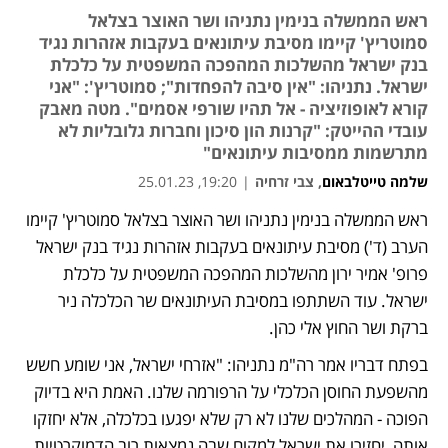
ראש הממשלה בנימין נתניהו ושר האוצר בצלאל
סמוטריץ' קיימו מסיבת עיתונאים בעקבות אזהרות נגיד
בנק ישראל מהשלכות המהפכה המשפטית על כלכלת
ישראל. נתניהו: "אין סיבה להפחדות"; סמוטריץ': "אני
קורא לאופוזיציה - אל תהיו שורפי אסמים". מטה מאבק
עובדי ההייטק: "קרנות הון סיכון וחברות גלובליות לא
מתרשמות ממסיבות עיתונאים"
שלמה טייטלבאום
,
צבי זרחיה
|
19:20, 25.01.23
ראש הממשלה בנימין נתניהו ושר האוצר בצלאל סמוטריץ' קיימו 
נפתח בכרטיסייה חדשה
נפתח בכרטיסייה חדשה
הערב (ד') מסיבת עיתונאים בעקבות אזהרות נגיד בנק ישראל 
פרופ' אמיר ירון מהשלכות המהפכה המשפטית על כלכלת 
ישראל. עוד השתתפו במסיבת העיתונאים שר הכלכלה ניר 
ברקת ושר החוץ אלי כהן. 
בפתח דבריו אמר רה"מ נתניהו: "אזרחי ישראל, אני שומע חשש 
מהשפעת החוסן הכלכלי על הרפורמה שלנו. האמת היא בדיוק 
הפוכה - המהלכים שלנו לא רק שלא יפגעו בכלכלה, אלא יחזקו 
אותה, יחזירו את ישראל למקום שבה נמצאות רוב הדמוקרטיות 