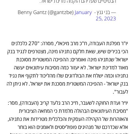
הבסיסיים שעליהם הוקמה מדינת ישראל.
— בני גנץ - Benny Gantz (@gantzbe) 
January 
25, 2023
יו"ר מפלגת העבודה, ח"כ מרב מיכאלי, מסרה: "270 כלכלנים 
הכי בכירים שיש, שאת חלקם נתניהו מינה, מצטרפים לנגיד בנק 
ישראל שנתניהו מינה ואומרים: ההפיכה המשטרית מסוכנת 
מאוד למדינת ישראל. לא יעזור כמה מסיבות עיתונאים יעשה 
נתניהו וכמה ישלח את הבולדוגים שלו מהליכוד לתקוף את נגיד 
בנק ישראל - ההפיכה המשטרית מסכנת את ישראל. לא ניתן לה 
לעבור". 
יו״ר ועדת החוקה לשעבר, ח״כ הרב גלעד קריב (העבודה), מסר: 
"מסיבת העיתונאים הבהולה מלמדת כי המחאה הציבורית 
והאזהרות של הקהילה העסקית והכלכלית מטרידות את נתניהו, 
אלא שכדרכם של מנהיגים פופוליסטים ולאומנים הוא בוחר 