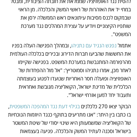
להסית נגד האופוזיציה שממלאת את חובתה הציבורית, ומבטל 
במחי יד את האזהרות של ראשי המשק והכלכלה. מן הראוי 
שבמקום לכנס מסיבות עיתונאים ראש הממשלה ירסן את 
שותפיו הקיצוניים ויודיע על עצירת המהלכים נגד מערכת 
המשפט".
אתמול 
נפגש הנגיד עם נתניהו
, ובמהלך הפגישה העלה בפניו 
את החששות שהביעו חברות הדירוג ובכירים בכלכלה העולמית 
מהרפורמה המתגבשת במערכת המשפט. בפגישה שקיימו 
לאחר מכן, אמרו נתניהו וסמוטריץ': "אל מול ההפחדות של 
האופוזיציה ופועלה חסר האחריות שנועדו לפגוע בעוצמתה 
הכלכלית של מדינת ישראל, הקואליציה מגובשת ואחראית 
ותעבוד יחד למען אזרחי ישראל".
הבוקר יצאו 270 כלכלנים 
בגילוי דעת נגד המהפכה המשפטית
, 
בו כתבו בין היתר: "אנו מתריעים בתוקף כנגד היוזמות הנוכחיות 
של הקואליציה שמשמעותן היא שינוי יסודי של שיטת המשטר 
בישראל וסכנה לעתיד המשק והכלכלה. פגיעה בעצמאות 