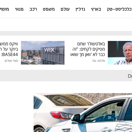
כלכליסט-טק
בארץ
נדל"ן
עולם
משפט
רכב
פנאי
מוסף
באלטשולר שחם
וויקס ממש
מפיקים לקחים: "זה
ביוקר על ר
כבר לא 'וואן מן' שואו
44
של גילעד"
אלמוג עזר
סופי שולמן
מיליון דולר
D