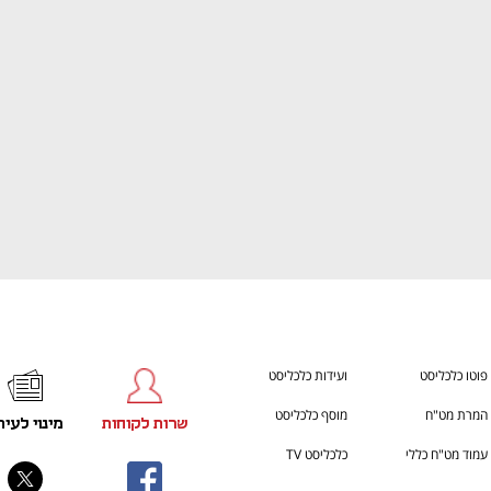
ענף במתח גבוה
מדברים כלכלה, עסקים ומה שב
פוטו כלכליסט
ועידות כלכליסט
המרת מט"ח
מוסף כלכליסט
שרות לקוחות
מינוי לעית
עמוד מט"ח כללי
כלכליסט TV