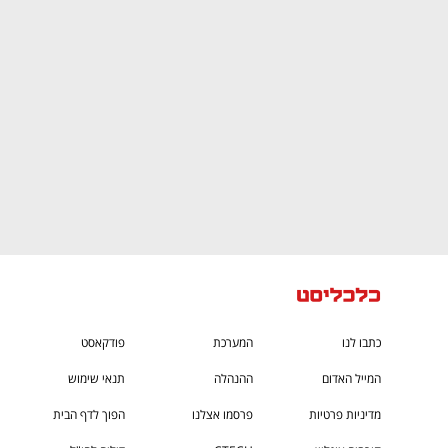
CTech – the
הבית של ההייטק הישראלי
כתבו לנו
המערכת
פודקאסט
המייל האדום
ההנהלה
תנאי שימוש
מדיניות פרטיות
פרסמו אצלנו
הפוך לדף הבית