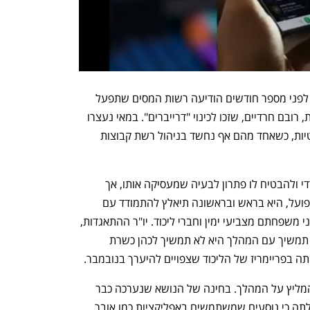
הטיימינג של ההכרזה של רגב אינו מקרי: לפני מספר חודשים הודיעה רשות המסים שתפעל 
נגד נהגים פרטיים המשמשים כנהגי מונית, רובם חרדיים, שזכו לכינוי "דרייברים". במאי נעצרו 
מספר חרדים בחשד להפעלת מוניות פירטיות, כשאחד מהם אף נחשד בניהול רשת קבוצות 
קל לטעון שרגב מנסה לקרוץ לציבור החרדי ולהבטיח לו פתרון לבעיה שמעסיקה אותו, אך 
חשוב לזכור שאם אכן תוציא את המהלך לפועל, היא בראש ובראשונה תיאלץ להתמודד עם 
התאגדות נהגי המוניות, שרבים מהם ומבני משפחתם מצביעי ימין וחברי ליכוד. יו"ר ההתאגדות, 
זוהר גולן, כבר הכריז בפה מלא כי אם רגב תמשיך עם המהלך היא לא תמשיך לכהן כשרת 
יתה בפריימריז של הליכוד שצפויים להיערך בנובמבר.
גם אנשי משרד התחבורה לא ממהרים להמליץ על המהלך. בחינה של הנושא שנערכה כבר 
בתקופתו של ישראל כץ כשר תחבורה העלתה כי נוסעים שמשתמשים באפליקציות כמו אובר 