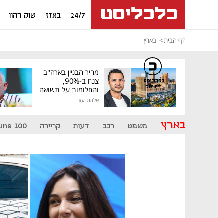
24/7
באזז
שוק ההון
דף הבית
בארץ
מחיר הבניין בארה"ב
צנח ב-90%,
כלכליסט
דיגיטל
והחלומות על תשואה
גבוהה התנפצו
אלמוג עזר
בארץ
משפט
רכב
דעות
קריירה
uns 100