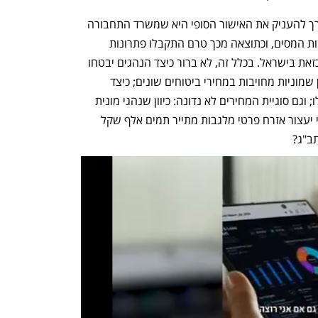
הסיבה לכך שמשרד האוצר הוא זה שיצטרך להעניק את האישור הסופי היא שמשרד התחבורה 
לא פעל בשיתוף הממונה על הביטוח ורשות המסים, וכתוצאה מכך טרם התקבלו פתרונות 
לבעיות המרכזיות של הפעלת אפליקציה כזאת בישראל. בכלל זה, לא ברור כיצד הנהגים יבטחו 
את עצמם, את הרכבים ואת הנוסעים, כיוון שמוניות מחויבות במחירי ביטוחים שונים; כיצד 
ישלמו נהגי אובר מס בגין התשלום שיקבלו; וגם סוגיית המחירים לא נדונה: כיוון שנהגי מונית 
ברישיון כפופים לתעריפים של המדינה, מי יעצור אזרח פרטי מלגבות מתייר תמים אלף שקל 
ב"ג? 