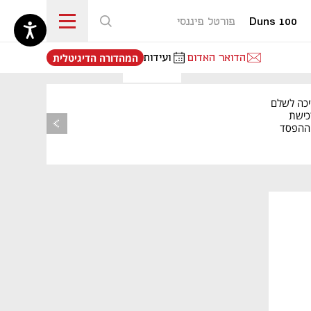
Duns 100
פורטל פיננסי
נפתח בכרטיסייה חדשה
הדואר האדום
ועידות
המהדורה הדיגיטלית
יכה לשלם
כישת
BASE: ההפסד
הרבעוני זינק ל-76