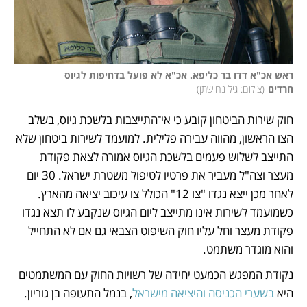
ראש אכ"א דדו בר כליפא. אכ"א לא פועל בדחיפות לגיוס 
חרדים
(
צילום: גיל נחושתן
)
חוק שירות הביטחון קובע כי אי־התייצבות בלשכת גיוס, בשלב 
הצו הראשון, מהווה עבירה פלילית. למועמד לשירות ביטחון שלא 
התייצב לשלוש פעמים בלשכת הגיוס אמורה לצאת פקודת 
מעצר וצה"ל מעביר את פרטיו לטיפול משטרת ישראל. 30 יום 
לאחר מכן ייצא נגדו "צו 12" הכולל צו עיכוב יציאה מהארץ. 
כשמועמד לשירות אינו מתייצב ליום הגיוס שנקבע לו תצא נגדו 
פקודת מעצר וחל עליו חוק השיפוט הצבאי גם אם לא התחייל 
והוא מוגדר משתמט.
נקודת המפגש הכמעט יחידה של רשויות החוק עם המשתמטים 
היא 
בשערי הכניסה והיציאה מישראל
, בנמל התעופה בן גוריון. 