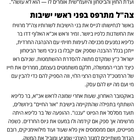
ועדת החוץ והביטחון והיועמ"שית אומרים לו — הוא לא עושה".
צה"ל מתרפס בפני ראשי ישיבות
באשר לנחישותו לגייס את בני הישיבות לשורותיו צה"ל מרוויח 
את החשדנות כלפיו ביושר. זמיר וראש אכ"א האלוף דדו בר 
כליפא נמנעים מכניסה לעימות חזיתי עם ההנהגה החרדית, 
ייתכן בגלל ההבנה שספק אם יקבלו בו גיבוי משר הביטחון 
ישראל כ"ץ שמקדם מתווה להסדרת ההשתמטות. שניהם ראו 
כיצד חברי הממשלה, חלקם משתמטים בעצמם, ממררים את חייו 
של הרמטכ"ל הקודם הרצי הלוי, וזה הספיק להם כדי להבין עם 
מי ועם מה יש להם עסק. 
באוקטובר האחרון, שעות אחרי שמונה לראש אכ"א, בר כליפא 
השתתף בתפילה שהתקיימה בישיבת "אור החיים" בירושלים, 
תועד מסלסל את הפיוט "עננו". ההופעה של בר כליפא היתה 
מרשימה אך ספק אם קידמה ולו במעט את גיוס החרדים. כשפה 
מפייטים, ושם ממסמסים אין פלא שעוד ועוד מילואימניקים, רובם 
הגדול משתייכים למגזר היצרני שמניע ומוביל את המשק, 