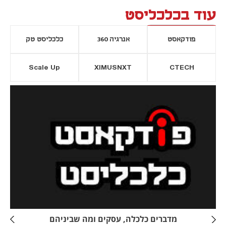
עוד בכלכליסט
פודקאסט
אנרגיה 360
כלכליסט טק
Scale Up
XIMUSNXT
CTECH
יסייה חדשה
נפתח בכרטיסייה חדשה
מדברים כלכלה, עסקים ומה שביניהם