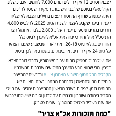
לצבא חסרים 12 אלף חיילים ומהם 7,000 לוחמים, אגב כישלונו 
הקולוסאלי בגיוסם של בני הישיבות. הסקירה שמסר לח"כים 
היתה עגומה, שחרף המחסור העצום בחיילים הצבא לא יצליח 
לעמוד ביעד שקבע לעצמו לשנת הגיוס 2025, להלביש 4,800 
חרדים במדים ומספרם יעמוד על כ־2,800 בלבד. אתמול הצהיר 
הרמטכ"ל אייל זמיר כי ינחה את אכ"א להיערך לגיוס כלל 
החרדים בגילאי גיוס 26-18, זאת לאחר שבשבוע שעבר הצהיר 
על גיוס 24 אלף חרדים. אך בינתיים, בשטח, אין לכך ביטוי.
אם יש לצה"ל מספיק כוחות עבור משימותיו, כדברי דובר הצבא 
דפרין, הרי שהוא נובע ממערך המילואים שרבבות ממשרתיו 
מקבלים החל מסוף השבוע האחרון צווי 8
 ונדרשים להתייצב 
ביחידותיהם ולהתארגן להרחבת התמרון בעזה. הצווים לא 
תחומים בזמן, לפחות בשלב הראשון המתייצבים יחליפו את חיילי 
הסדיר ביהודה ושומרון ובגבולות עם לבנון וסוריה שיישלחו לכבוש 
את עזה בשביל בצלאל סמוטריץ' ואורית סטרוק.
"כמה תזכורות אכ"א צריך"