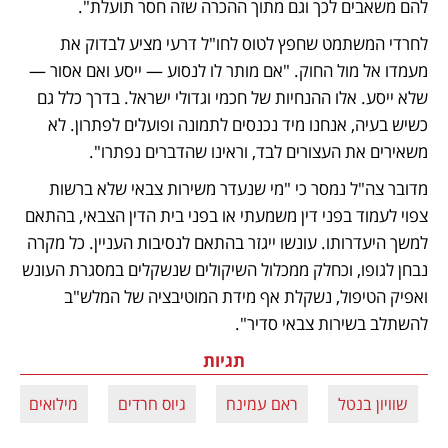
להם משאבים לכך וגם מתוך ההכרה שזה חסר תועלת".
לחרדי המשתמט שחפץ לטוס לחו"ל דרעי מציע לבדוק את 
מעמדו אל מול החוק. "אם מותר לו לנסוע — ייסע ואם אסור — 
שלא ייסע. אלו ההנחיות של חכמי וגדולי ישראל. בדרך כלל גם 
כשיש בעיה, אנחנו מיד נכנסים לתמונה ופועלים לפתרון. לא 
משאירים את העצורים לבד, וראינו שהדברים נפתרו".
מדובר צה"ל נמסר כי "מי שנעדר משירות צבאי שלא ברשות 
צפוי לעמוד בפני דין משמעתי או בפני בית הדין הצבאי, בהתאם 
למשך היעדרותו. עונשו ייגזר בהתאם לנסיבות העניין. כל מקרה 
נבחן לגופו, וכחלק ממכלול השיקולים שנשקלים במסגרת העונש 
ואפיק הטיפול, נשקלת אף מידת המוטיבציה של המלש"ב 
להשתלב בשירות צבאי סדיר".
תגיות
שוויון בנטל
ראם עמינח
גיוס חרדים
מילואים