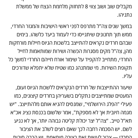
מקבלים שוב ושוב צווי 8 לתחזוק מלחמת הנצח של ממשלת 
נתניהו.
במשך שנים צה"ל מתרפס לפני ראשי הישיבות והמגזר החרדי, 
ממש תוך תחנונים שיתגייסו כדי לעמוד ביעד כלשהו. בימים 
שבהם חרדים נקראים להתייצב בלשכות הגיוס חיילות מורחקות 
מהן, צה"ל מקים מסגרות הכשרה ושירות שמותאמות לחייל 
החרדי, מתחייב להקפיד על שימור אורח חייהם החרדי למשך כל 
תקופת השירות. מי שמתנהג כמו שטיח שלא יתפלא שדורכים 
עליו.
שיעור ההתייצבות של חרדים הנקראים ללשכות הגיוס זעום, 
המעטים שמתייצבים נתקלים בשעריהן בחרדים קיצונים, כמו 
פעילי "הפלג הירושלמי", שמנסים להניא אותם מלהתייצב. "יש 
מגמה חיובית אך לא מספקת", אמר שלשום בכנסת נציג אכ"א 
תא"ל טייב. "צה"ל יצר יכולת קליטה גבוהה יותר, אך לא נגיע 
לשם. יש הסכמה רחבה לכך שאם רוצים לשלב את הציבור 
החרדי — צריך לעשות זאת בצורה מותאמת. יש הרבה סיבות 