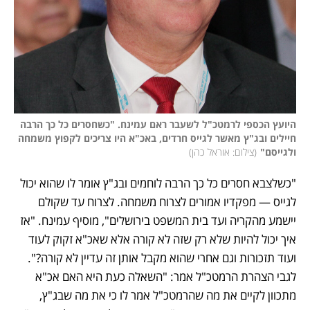
היועץ הכספי לרמטכ"ל לשעבר ראם עמינח. "כשחסרים כל כך הרבה 
חיילים ובג"ץ מאשר לגייס חרדים, באכ"א היו צריכים לקפוץ משמחה 
ולגייסם"
(
צילום: אוראל כהן
)
"כשלצבא חסרים כל כך הרבה לוחמים ובג"ץ אומר לו שהוא יכול 
לגייס — מפקדיו אמורים לצרוח משמחה. לצרוח עד שקולם 
יישמע מהקריה ועד בית המשפט בירושלים", מוסיף עמינח. "אז 
איך יכול להיות שלא רק שזה לא קורה אלא שאכ"א זקוק לעוד 
ועוד תזכורות וגם אחרי שהוא מקבל אותן זה עדיין לא קורה?". 
לגבי הצהרת הרמטכ"ל אמר: "השאלה כעת היא האם אכ"א 
מתכוון לקיים את מה שהרמטכ"ל אמר לו כי את מה שבג"ץ, 