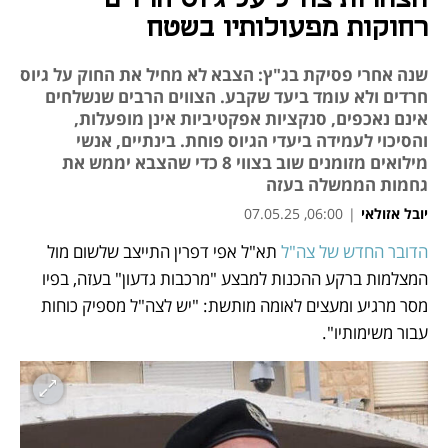
רחוקות מפעולותיו בשטח
שנה אחרי פסיקת בג"ץ: הצבא לא מחיל את החוק על גיוס
חרדים ולא עומד ביעד שקבע. הצווים הרבים שנשלחים
אינם נאכפים, סנקציות אפקטיביות אינן מופעלות,
והסיכוי לעמידה ביעדי הגיוס פוחת. בינתיים, אנשי
מילואים מזומנים שוב בצווי 8 כדי שהצבא יממש את
גחמות הממשלה בעזה
יובל אזולאי
|
06:00, 07.05.25
הדובר החדש של צה"ל
 תא"ל אפי דפרין התייצב שלשום מול 
נפתח בכרטיסייה חדשה
נפתח בכרטיסייה חדשה
נפתח בכרטיסייה חדשה
נפתח בכרטיסייה חדשה
נפתח בכרטיסייה חדשה
המצלמות ברקע ההכנות למבצע "מרכבות גדעון" בעזה, בפיו 
מסר מרגיע ומעצים לאומה מותשת: "יש לצה"ל מספיק כוחות 
עבור משימותיו". 