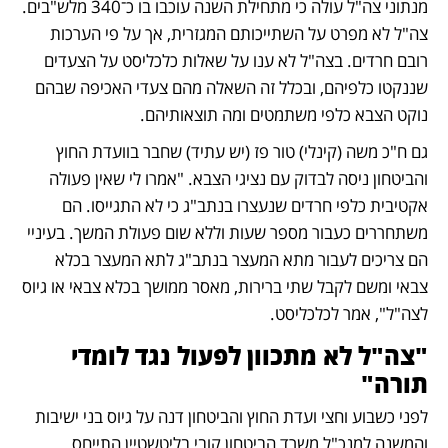
מנתוני צה"ל עולה כי מתחילת השנה עוכבו בו כ־340 מלש"בים. 
צה"ל לא מפרט על השתייכותם המגזרית, אך על פי הערכות 
רובם חרדים. בצה"ל לא ענו על שאלות כלכליסט על הצעדים 
שננקטו כלפיהם, ובכלל זה השאלה מהם צעדי האכיפה שבהם 
נוקט הצבא כלפי משתמטים ומה תוצאותיהם.
גם ח"כ משה (קינלי) טור פז (יש עתיד) שחבר בוועדת החוץ 
והביטחון ניסה לבדוק עם נציגי הצבא. "אמרו לי שאין פעולה 
אקטיבית כלפי חרדים שנעצרו בנתב"ג כי לא התגייסו. הם 
משתחררים כעבור מספר שעות וללא שום פעולת המשך. בעיניי 
הם צריכים לעבור מתא המעצר בנתב"ג לתא המעצר בכלא 
צבאי ומשם לקבל שתי ברירות, מאסר ממושך בכלא צבאי או גיוס 
לצה"ל", אמר לכלכליסט. 
"צה"ל לא מתכוון לפעול נגד לומדי 
תורה"
לפני כשבוע וחצי ועדת החוץ והביטחון דנה על גיוס בני ישיבות 
והמשנה למנכ"ל משרד הביטחון קובי בליטשטיין התייחס 