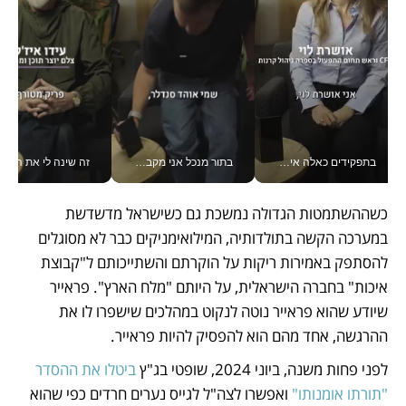
בתפקידים כאלה אי אפשר לחכות: אושרת לוי מניעה השקעות ענק מהטלפון_v
בתור מנכל אני מקבל מאות החלטות ביום, וה- Galaxy Z Fold8 Ultra עוזר לי לחתוך אותן מהר יותר_v
זה שינה לי את החיים: איך עידו איז'ק הופך את הסמארטפון לכלי צילום מקצועי_v
כשההשתמטות הגדולה נמשכת גם כשישראל מדשדשת 
במערכה הקשה בתולדותיה, המילואימניקים כבר לא מסוגלים 
להסתפק באמירות ריקות על הוקרתם והשתייכותם ל"קבוצת 
איכות" בחברה הישראלית, על היותם "מלח הארץ". פראייר 
שיודע שהוא פראייר נוטה לנקוט במהלכים שישפרו לו את 
ההרגשה, אחד מהם הוא להפסיק להיות פראייר.
לפני פחות משנה, ביוני 2024, שופטי בג"ץ 
ביטלו את ההסדר 
"תורתו אומנותו"
 ואפשרו לצה"ל לגייס נערים חרדים כפי שהוא 