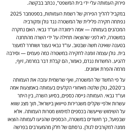
פירוק העמותה עלי ידי בית המשפט", נכתב בבקשה.
במקביל להליך הפירוק של רשמת העמותות, בספטמבר 2025 
נפתחה חקירה פלילית של המשטרה נגד גולן ומקורביה 
המכהנים בעמותה — אמה רימונדה ועו"ד גבאי. האם נחקרה 
במשטרה, לא לפני שהוצאה תחילה על ידי השרה מהתחנה 
בטענה שאינה חשה שבטוב. עו"ד גבאי נעצר ושוחרר למעצר 
בית. גולן עצמה זומנה לחקירה במשטרה כמה פעמים — וסירבה 
להגיע. החשדות נגדם, כאמור, הם קבלת דבר במרמה, זיוף, 
מרמה והפרת אמונים.
על פי החשד של המשטרה, ואף שרשמית עזבה את העמותה 
ב־2020, גולן שלטה מאחורי הקלעים בעמותה באמצעות אמה 
ועו"ד גבאי. העמותה גייסה כספים, בסיוע השרה, בין היתר 
עשרות אלפי שקלים משגרירות טייוואן בישראל, תוך מצג שווא 
על השימוש שייעשה בכספים למימוש מטרות העמותה. אלא 
שבפועל, כך חושדים במשטרה, הכספים שהגיעו לעמותה הוצאו 
ממנה למקורבים לגולן. גרסתם של חלק מהמעורבים בפרשה 