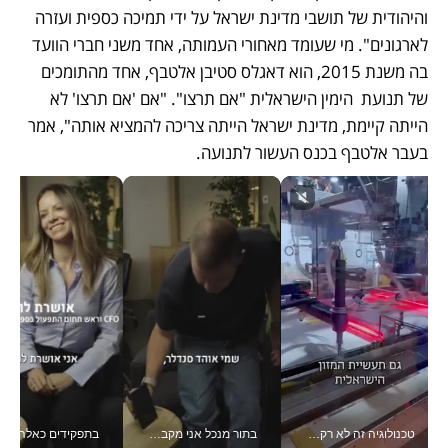
והיהודית של תושבי מדינת ישראל על ידי תמיכה כספית ועזרה 
לארגונים". מי שעומד מאחורי העמותה, אחד משני חברי הוועד 
בה משנת 2015, הוא דאגלס סטיבן אלטבף, אחד מהתומכים 
של תנועת  הימין הישראלית "אם תרצו". "אם 'אם תרצו' לא 
הייתה קיימת, מדינת ישראל הייתה צריכה להמציא אותה", אמר 
בעבר אלטבף בכנס העשור לתנועה.
טכנולוגיה זה לא רק בהייטק: גם תעשיית המזון הישראלית מאמצת כלי AI, אוטומציה וניתוח דאטה בזמן אמת
בתור מנכל אני מקבל מאות החלטות ביום, וה- Galaxy Z Fold8 Ultra עוזר לי לחתוך אותן מהר יותר_v
בתפקידים כאלה אי אפשר לח