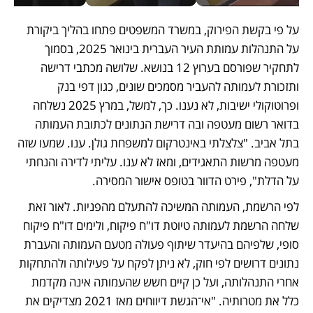
על פי בקשת הפירוק, במשרד המשפטים פתחו בהליך ביקורת 
על התנהלות עמותת העיר העברית בינואר 2025, בסמוך 
לתחקיר שפורסם בערוץ 12 בנושא. שלושה מכתבי דרישה 
ותזכורת לעמותה להעביר מסמכים שונים, כגון דפי בנק 
ופרוטוקולי ישיבות, לא נענו. כך, למשל, במרץ 2025 נשלחה 
בדואר רשום מעטפה ובה דרישת הנתונים לכתובת העמותה 
בתל אביב. "צלצלתי באינטרקום למשפחת גולן. ענו. שמעו שזה 
מעטפה מרשות התאגידים, ומאז לא ענו. עליתי לדירה והנחתי 
על הדלת", פירט הדוור בטופס אישור המסירה.
לפי הרשמת, העמותה המשיכה להתעלם מהפניות. לאור זאת 
שלחה הרשמת לעמותה טיוטת דו"ח פיקוח, ולימים דו"ח פיקוח 
סופי, שלפיהם בהיעדר שיתוף פעולה מטעם העמותה והעברת 
נתונים דרושים לפי חוק, לא ניתן לפקח על פעילותה ולהתחקות 
אחרי התנהלותה, ועל כן קיים חשש שהעמותה אינה מקדמת 
כלל את מטרותיה. "אי־הגשת דיווחים מאז 2021 מצדיקים את 