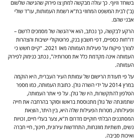
בשוחד וזיוף. כך עולה מבקשה למתן צו פירוק שהגישה שלשום 
(ב') לבית המשפט המחוזי בת"א רשמת העמותות, עו"ד שולי 
אבני שהם.
הרקע לבקשה, כך נכתב, הוא אי־הגשה של מסמכים לרשם – 
דו"חות כספיים, דפי חשבון בנק, פרוטוקולי ישיבות והצהרות 
לצורך פיקוח על פעילות העמותה מאז 2021. "קיים חשש כי 
העמותה אינה מקדמת כלל את מטרותיה", נכתב כנימוק לפירוק 
העמותה.
על פי תעודת הרישום של עמותת העיר העברית, היא הוקמה 
במרץ 2014 על ידי השרה גולן. כתובת העמותה, כמו מספר 
הטלפון להתקשרות, היו של גולן. על פי אתר העמותה, 
שתמונתה של גולן מתנוססת בראשו וסוקר בהרחבה את חייה 
ופעילותה, מטרות הפעילות שלה היא, בין היתר, הוצאת 
המסתננים הבלתי חוקיים מדרום ת"א, צער בעלי חיים, זכויות 
נשים, תשתיות מוזנחות, התחדשות עירונית, חינוך, חיי חברה 
ואיכות סביבה.  