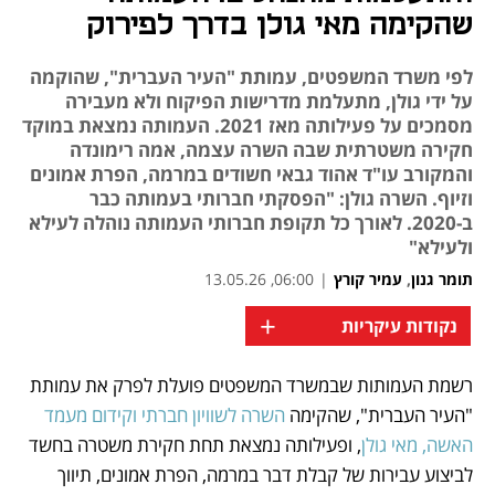
שהקימה מאי גולן בדרך לפירוק
לפי משרד המשפטים, עמותת "העיר העברית", שהוקמה
על ידי גולן, מתעלמת מדרישות הפיקוח ולא מעבירה
מסמכים על פעילותה מאז 2021. העמותה נמצאת במוקד
חקירה משטרתית שבה השרה עצמה, אמה רימונדה
והמקורב עו"ד אהוד גבאי חשודים במרמה, הפרת אמונים
וזיוף. השרה גולן: "הפסקתי חברותי בעמותה כבר
ב-2020. לאורך כל תקופת חברותי העמותה נוהלה לעילא
ולעילא"
תומר גנון
,
עמיר קורץ
|
06:00, 13.05.26
+
נקודות עיקריות
רשמת העמותות שבמשרד המשפטים פועלת לפרק את עמותת 
נפתח בכרטיסייה חדשה
נפתח בכרטיסייה חדשה
"העיר העברית", שהקימה 
השרה לשוויון חברתי וקידום מעמד 
האשה, מאי גולן
, ופעילותה נמצאת תחת חקירת משטרה בחשד 
לביצוע עבירות של קבלת דבר במרמה, הפרת אמונים, תיווך 