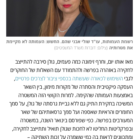
רשמת העמותות, עו"ד שולי אבני שהם. החשש: העמותה לא מקיימת 
את מטרותיה
(
צילום: דוברות משרד המשפטים
)
מאז אותו יום, וחרף זימונה כמה פעמים, גולן סירבה להתייצב 
לחקירה באזהרה בפרשה ולהתמודד עם השאלות של החוקרים 
לגבי 
השימוש לכאורה שעשתה בכספי ציבור לצרכים פרטיים
, 
העסקה פיקטיבית והסתרה של מקורות מימון, בין השאר 
באמצעות העמותה שהקימה. למרות הקושי הזה המשטרה 
המשיכה בחקירת התיק גם ללא גביית גרסתה של גולן, על סמך 
החומרים והראיות שאספה ועל סמך גרסאותיהם של שאר 
המעורבים בפרשה. כפי שפורסם בינואר השנה, במשטרה 
ובפרקליטות החליטו לא לחכות שגולן תואיל ותתייצב לחקירה, 
ומתכוונים לראות בה כמי ששמרה על זכות השתיקה – 