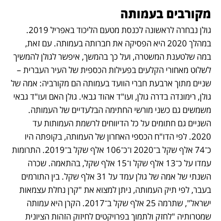
מקורבים בעמותה
גולן נבחרה לראשונה לכנסת מטעם הליכוד באפריל 2019. 
במהלך 2020 היא הפסיקה את חברותה בעמותה. עם זאת, 
במה שלטענת המשטרה, ועל כך בהמשך, איפשר לגולן להמשיך 
לשלוט מאחורי הקלעים בפעילות הכספית של העיר העברית – 
שניים מתוך ארבעת חברי הוועד בעמותה הם מקורביה: אמה של 
גולן, רימונדה בדרה גולן, ועו"ד אהוד גבאי. גולן האם ועו"ד גבאי 
משמשים גם כשני מורשי החתימה הבלעדיים של העמותה. 
השניים גם חתומים על כל הדיווחים לרשמת העמותות עד 
2020. לפי הדו"ח הכספי האחרון של העמותה, בקופתה היו 
כ־74 אלף שקל ב־2020 ו־כ־106 אלף שקל ב־2019. התרומות 
עמדו על כ־13 אלף שקל ו־15 אלף שקל, בהתאמה. שכרה 
השנתי של אמה של גולן עמד על 31 אלף שקל. בין התורמים 
בעבר, לפי תיק העמותה, ניתן למצוא את "קרן נחלת עצמאות 
ישראל", שתרמה 25 אלף שקל ב־2017. הקרן היא עמותה 
שמטרותיה "לחזק ולתמוך בפרויקטים לחיזוק הזהות הציונית 