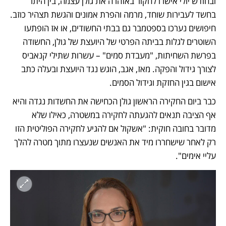
ובחודש יולי אישרו לחקור באזהרה את גולן עצמה, בין היתר 
בחשד לעבירות שוחד, מרמה והפרת אמונים והגשת תצהיר כוזב. 
חיפושים נערכו בספטמבר גם בבתי החשודים, או אז הופתעו 
השוטרים לגלות בביתה הפרטי של היועצת של גולן, החשודה 
בפרשת השחיתות, "מעבדת סמים" – עשרות שתילי קנאביס 
לצורך גידול והפקה. מאז, אגב, הוגש נגד היועצת ובעלה כתב 
אישום בגין החזקת וגידול הסמים.
כבר ביום החקירה הראשון גולן הכחישה את החשדות נגדה והיא 
אף הציבה תנאים להגעתה לחקירה במשטרה, כאילו שלא 
מדובר בחובה חוקית: "אשקול אם להגיע לחקירה הפוליטית הזו 
רק לאחר שישחררו מיד את האנשים שנעצרו מתוך מטרה להלך 
עליי אימים".