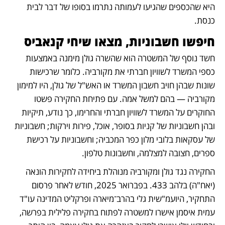
היא שהכספים שהגיעו לעמותה נתרמו בסופו של דבר לבית 
כנסת.
חיפשו חשבוניות, מצאו שיחי קנאביס
חשד נוסף של המשטרה הוא שהשרה גולן מימנה באמצעות 
כספי המשרד לשוויון חברתי את מקורביה. כלומר שרכישות 
שונות שבהן חויב חשבון המשרד או האש"ל של גולן, היו למימון 
מקורביה — בהם למשל אמה. עם פתיחת החקירה פשטו 
החוקרים על המשרד לשוויון חברתי והחרימו, כך נודע, תיקיות 
ובהן חשבוניות של קניות בסופר, אוכל, פירות וירקות; חשבוניות 
של עסקאות בלובי מלון כפר המכביה; וחשבוניות על רכישת 
ספרים, חצובה למצלמה, וחשבונות טלפון. 
החקירה נגד גולן ומקורביה מנוהלת ביחידה לחקירות הונאה 
(יאח"ה) בלהב 433. בפברואר 2025, חודש לאחר פרסום 
התחקיר, היועמ"שית גלי בהרב־מיארה ופרקליט המדינה עו"ד 
עמית איסמן אישרו למשטרה לפתוח בחקירה פלילית בפרשה, 