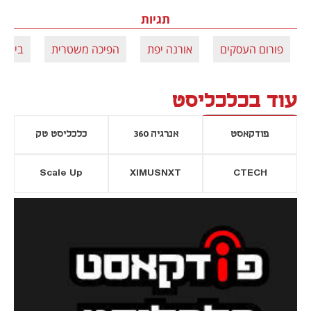
תגיות
פורום העסקים
אורנה יפת
הפיכה משטרית
ביג
עוד בכלכליסט
פודקאסט
אנרגיה 360
כלכליסט טק
Scale Up
XIMUSNXT
CTECH
יסייה חדשה
נפתח בכרטיסייה חדשה