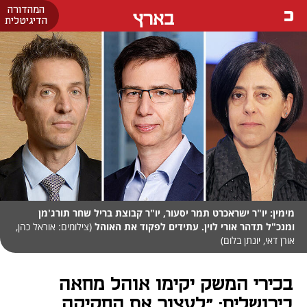
המהדורה
בארץ
הדיגיטלית
מימין: יו"ר ישראכרט תמר יסעור, יו"ר קבוצת בריל שחר תורג'מן
ומנכ"ל תדהר אורי לוין. עתידים לפקוד את האוהל
(צילומים: אוראל כהן,
אורן דאי, יונתן בלום)
בכירי המשק יקימו אוהל מחאה
בירושלים: "לעצור את החקיקה