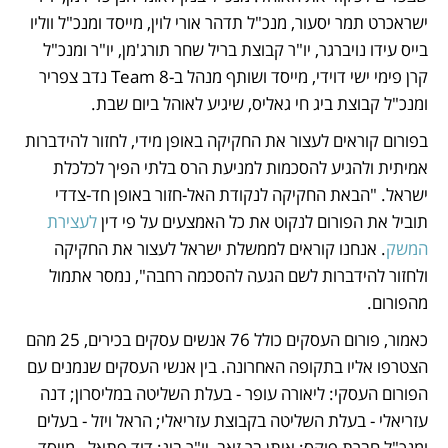
ישראכרט תמר יסעור, מנכ"ל תדהר אורי לוין, מייסד ומנכ"ל ווליו 
בייס עידו נויברגר, יו"ר קבוצת בריל שחר תורג'מן, יו"ר ומנכ"ל 
קרן פימי ישי דוידי, מייסד ושותף מנהל ב-Team 8 נדב צפריר 
ומנכ"ל קבוצת ביג חי גאליס, שיגיע לאוהל ביום שבת. 
בפורום קוראים לעצור את החקיקה באופן מידי, לחזור להידברות 
אמיתית ולהגיע להסכמות למניעת הרס בלתי הפיך לכלכלת 
ישראל. "הבאת החקיקה לנקודת האל-חזור באופן חד-צדדי 
תוביל את הפורום לנקוט את כל האמצעים על פי דין 
לעצירת 
המשק
. אנחנו קוראים לממשלת ישראל לעצור את החקיקה 
ולחזור להידברות לשם הגעה להסכמה רחבה", נמסר אתמול 
מהפורום.  
כאמור, פורום העסקים כולל 76 אנשים עסקים בכירים, 25 מהם 
הצטרפו אליו בתקופה האחרונה. בין אנשי העסקים שנמנים עם 
הפורום העסקי: ליאורה עופר - בעלת השליטה במליסרון; דנה 
עזריאלי - בעלת השליטה בקבוצת עזריאלי; הראל ויזל - בעלים 
ומנכ"ל חברת פוקס; איתן בר זאב, יו"ר ביג; דוד פתאל - מייסד 