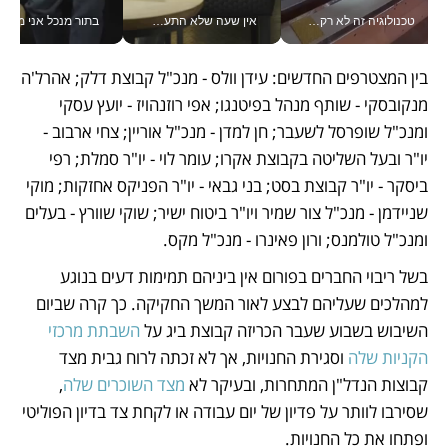
טכנולוגיה זה לא רק בהייטק: גם תעשיית המזון הישראלית מאמצת כלי AI, אוטומציה וניתוח דאטה בזמן אמת
אין שעה שלא התעסקתי במשבר - טל אלכסנדרוביץ’ שגב מנהלת משברים תקשורתיים מכל מקום עם ה- Galaxy Z Fold8 Ultra שלה_v
בתור מנכל אני מקבל מאות הח
בין המצטרפים החדשים: עידן וולס - מנכ"ל קבוצת דלק; אהרל'ה 
מנקובסקי - שותף מנהל בפיטנגו; אפי רוזנהויז - יועץ עסקי 
ומנכ"ל שופרסל לשעבר; חן למדן - מנכ"ל אוריין; צחי ארבוב - 
יו"ר ובעל השליטה בקבוצת אקרו; עומר לוי - יו"ר סמלת; רפי 
ביסקר - יו"ר קבוצת בסט; בני גבאי - יו"ר הפניקס אחזקות; מוקי 
שניידמן - מנכ"ל צור שמיר ויו"ר ביטוח ישיר; שוקי שוורץ - בעלים 
ומנכ"ל טולמנס; ורון פאינרו - מנכ"ל מקס.
בשל ריבוי החברים בפורום אין ביניהם תמימות דעים בנוגע 
למהלכים שעליהם לבצע לאור המשך החקיקה. כך קרה שביום 
השיבוש בשבוע שעבר הכריזה קבוצת ביג על 
השבתת מרכזי 
הקניות שלה
 וסגירת החנויות, אך לא זכתה לרוח גבית מצד 
קבוצות הנדל"ן המתחרות, ובעיקר לא 
מצד השוכרים שלה
, 
שסירבו לוותר על פדיון של יום עבודה או לקחת צד בדיון הפוליטי 
ופתחו את כל החנויות.