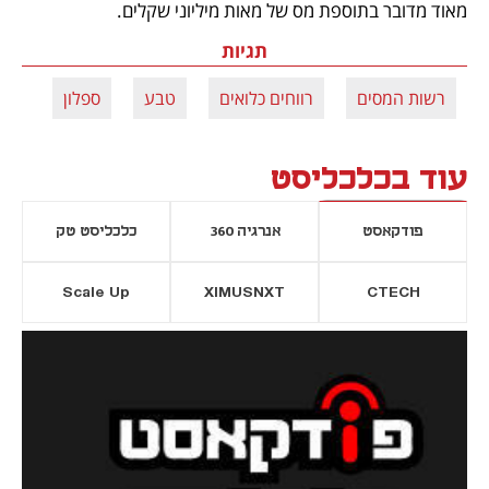
מאוד מדובר בתוספת מס של מאות מיליוני שקלים. 
תגיות
רשות המסים
רווחים כלואים
טבע
ספלון
עוד בכלכליסט
פודקאסט
אנרגיה 360
כלכליסט טק
Scale Up
XIMUSNXT
CTECH
יסייה חדשה
נפתח בכרטיסייה חדשה