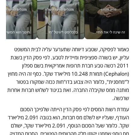
זה שינה לי את החיים: איך עידו איז'ק הופך את הסמארטפון לכלי צילום מקצועי_v
כלכליסט דיגיטל "חינוך הוא המשימה של החיים שלי"_v
חינוך הוא המש
כאמור לפסיקה, שטבע דיווחה שתערער עליה לבית המשפט 
עליון, יש בשורה ספציפית ומיידית לטבע. לפי פסק הדין בשנת 
2011 רכשה טבע חברת תרופות אמריקאית בשם ספלון 
(Cephalon) תמורת 10.248 מיליארד שקל. כסף זה היה מחוץ 
ל"מחסנית", כלומר היה צבוע בדו"חות ככזה שמקורו בפטור 
מותנה ממס שקיבלה החברה. זאת בניגוד לשלוש חברות אחרות 
שרכשה.
עמדת רשות המסים לפי פסק הדין הייתה שלפיכך הסכום 
העודף, שעליו יש לשלם מס חברות, הוא בגובה 2.091 מיליארד 
שקל. כלומר שעל הסכום הנוסף, 2.091 מיליארד שקל, ישולם 
מס נוסף שממנו יקוזזו חלק מהרווחים הפטורים. הסכום המדויק 