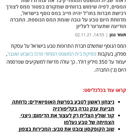
לאחר שבית המשפט המחוזי קיבל את עמדת רשות
המסים, לפיה שימוש ברווחים שמקורם בפטור ממס לצורך
רכישת חברות בחו"ל יהיה חייב במס נוסף בישראל,
מדווחת היום טבע על גובה שומת המס הנוספת. החברה
הודיעה שתערער לעליון
תומר גנון
|
14:55, 02.11.21
המס הנוסף שתשלם חברת התרופות טבע בישראל על עסקת 
נפתח בכרטיסייה חדשה
נפתח בכרטיסייה חדשה
נפתח בכרטיסייה חדשה
נפתח בכרטיסייה חדשה
ספלון, בעקבות 
פסיקת בית המשפט המחוזי מרכז בשבוע שעבר
, 
יעמוד על 350 מיליון דולר. כך עולה מדיווח למשקיעים שפרסמה 
היום (ג') החברה. 
קראו עוד בכלכליסט:
ניצחון ראשון לטבע בפרשת האופיואידים: נדחתה 
תביעת ענק נגדה בקליפורניה
קור שולץ הצליח רק לעצור את הדימום: ניצני 
הצמיחה של טבע נעלמו
שוב הקופקסון צובט את טבע: המכירות בצפון 