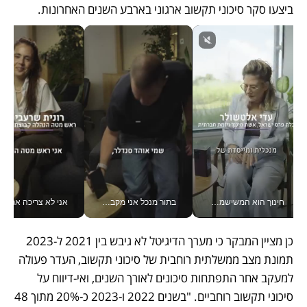
ביצעו סקר סיכוני תקשוב ארגוני בארבע השנים האחרונות.
חינוך הוא המשישמה של החיים שלי - V
בתור מנכל אני מקבל מאות החלטות ביום, וה- Galaxy Z Fold8 Ultra עוזר לי לחתוך אותן מהר יותר_v
אני לא צריכה את המשרד:
כן מציין המבקר כי מערך הדיגיטל לא גיבש בין 2021 ל-2023 
תמונת מצב ממשלתית רוחבית של סיכוני תקשוב, העדר פעולה 
למעקב אחר התפתחות סיכונים לאורך השנים, ואי-דיווח על 
סיכוני תקשוב רוחביים. "בשנים 2022 ו-2023 כ-20% מתוך 48 