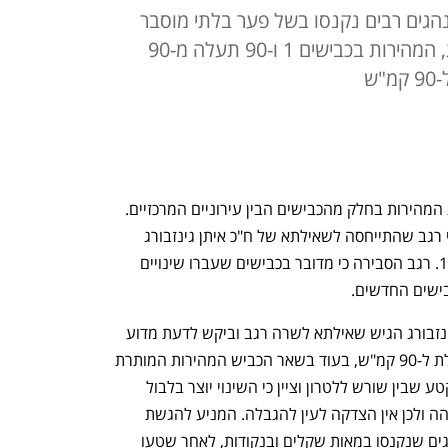
נהגים רבים נקנסו בשל פער בלתי מוסבר
במהירות המותרת. על פי התוכנית, המהירות בכבישים 1 ו-90 תעלה מ-90
משרד התחבורה מקדם רפורמה להעלאת המהירות בחלק מהכבישים הבין עירוניים המרכזיים. 
כך עולה מדבריה של שרת התחבורה מירי רגב שהתייחסה לשאילתא של ח"כ איתן גינזבורג 
(כחול לבן), על המהירות המותרת בכביש 1. רגב הסבירה כי מדובר בכבישים שעברו שינויים 
ישים החדשים. 
תחילתו של האירוע ביולי 2025, אז ח"כ גינזבורג הגיש שאילתא לשרה רגב וביקש לדעת מדוע 
בקילומטר ה-26 בכביש 1 המהירות מוגבלת ל-90 קמ"ש, בעוד בשאר הכביש המהירות המותרת 
היא עד 110 קמ"ש. גינזבורג התייחס למקטע שבין שורש ללטרון וציין כי השינוי יוצר בלבול 
בקרב הנהגים כיוון שמבנה הכביש נותר זהה ולכן אין הצדקה לעין להגבלה. המניע להגשת 
השאילתא היו פניות רבות שהתקבלו מנהגים שנקנסו במאות שקלים ובנקודות, לאחר שטעו 