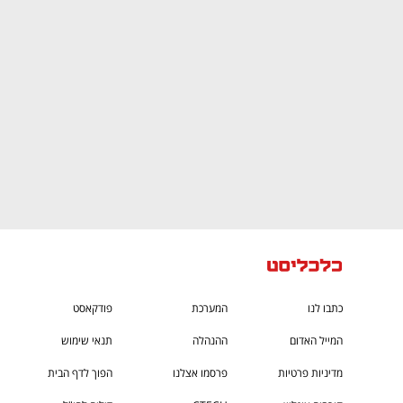
CTech – the
הבית של ההייטק הישראלי
כתבו לנו
המערכת
פודקאסט
המייל האדום
ההנהלה
תנאי שימוש
מדיניות פרטיות
פרסמו אצלנו
הפוך לדף הבית