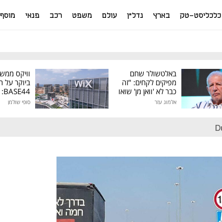
כלכליסט-טק
בארץ
נדל"ן
עולם
משפט
רכב
פנאי
מוסף
באלטשולר שחם
וויקס ממש
מפיקים לקחים: "זה
ביוקר על ר
כבר לא 'וואן מן' שואו
44
של גילעד"
אלמוג עזר
סופי שולמן
מיליון דולר
D