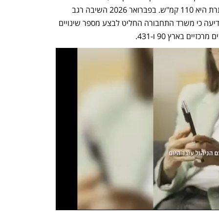
לחשוב כי גם במקטע הזה המהירות המותרת היא 110 קמ"ש. בפברואר 2026 השיבה רגב 
במליאה כי תבחן את הנושא ואמש (ד') הודיעה כי משרד התחבורה החליט לבצע מספר שינויים 