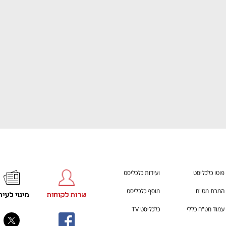
ענף במתח גבוה
מדברים כלכלה, עסקים ומה שב
פוטו כלכליסט
ועידות כלכליסט
המרת מט"ח
מוסף כלכליסט
שרות לקוחות
מינוי לעית
עמוד מט"ח כללי
כלכליסט TV