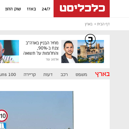
24/7
באזז
שוק ההון
דף הבית
בארץ
מחיר הבניין בארה"ב
צנח ב-90%,
כלכליסט
דיגיטל
והחלומות על תשואה
גבוהה התנפצו
אלמוג עזר
בארץ
משפט
רכב
דעות
קריירה
uns 100