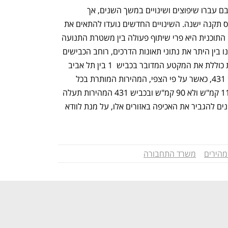
הסיבה לפער במהירות בכבישים היא שרובם עברו שיפוצים ושינויים במשך השנים, אך 
המהירות המותרת בהם התקבעה על בסיס תקנה ישנה. השינויים החדשים נועדו להתאים את 
המהירות בכבישים אלו למציאות החדשה. התוכנית היא פרי שיתוף פעולה בין משטרת התנועה 
והרשות הלאומית לבטיחות בדרכים, שבחנו בין היתר את נתוני תאונות הדרכים, רוחב הכבישים 
לאחר השיפוצים ונהלי הבטיחות. התוכנית כוללת את המקטע המדובר בכביש  1 בין תל אביב 
לירושלים, את כביש 90 בערבה ואת כביש 431, כאשר על פי הצפי, המהירות המותרת בכל 
המקטעים בכבישים 1 ו- 90 תעמוד על 110 קמ"ש ולא 90 קמ"ש ובכביש 431 המהירות תעלה 
מ-70 קמ"ש ל-90 קמ"ש. במשטרה מתכוונים להגביר את האכיפה באזורים אלו, על מנת לוודא 
מהירים
משרד התחבורה