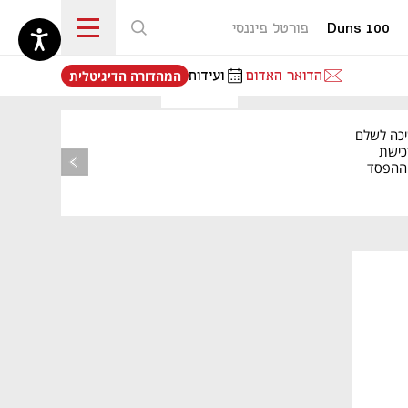
Duns 100
פורטל פיננסי
נפתח בכרטיסייה חדשה
הדואר האדום
ועידות
המהדורה הדיגיטלית
יכה לשלם
כישת
BASE: ההפסד
הרבעוני זינק ל-76