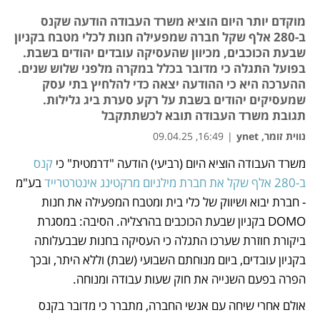
מוקדם יותר היום הוציא משרד העבודה הודעה שקנס
ב-280 אלף שקל חברה שמפעילה חנות לכלי מטבח בקניון
שבעת הכוכבים, מכיוון שהעסיקה עובדים יהודים בשבת.
בפועל התגלה כי מדובר בכלל במקרה מלפני שלוש שנים.
ההערכה היא כי ההודעה יצאה כדי להלחיץ בתי עסק
שמעסיקים יהודים בשבת על רקע סערת ביג גלילות.
תגובת משרד העבודה תובא לכשתתקבל
נווית זומר, ynet
|
16:49, 09.04.25
מאמר קניות
משרד העבודה הוציא היום (רביעי) הודעה "דרמטית" כי 
קנס 
ב-280 אלף שקל את חברת מילניום מרקטינג אינטרטרייד
 בע"מ 
- חברת יבוא ושיווק של כלי בית ומטבח המפעילה את חנות 
DOMO בקניון שבעת הכוכבים בהרצליה. הסיבה: במסגרת 
ביקורת חוזרת שערכו התגלה כי העסיקה בחנות שבבעלותה 
בקניון עובדים, ביום מנוחתם השבועי (שבת) וללא היתר, ובכך 
הפרה בפעם השנייה את חוק שעות עבודה ומנוחה.
אולם אחרי שיחה עם אנשי החברה, מתברר כי מדובר בקנס 