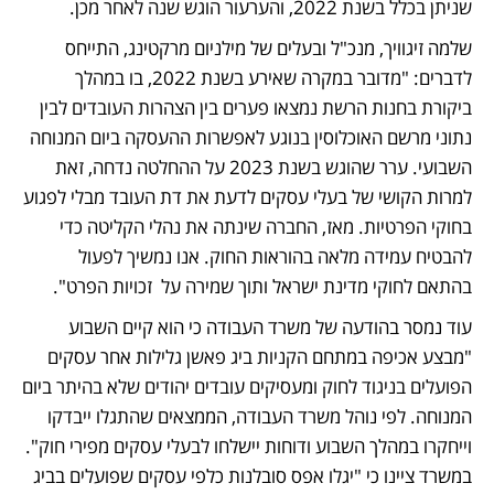
שניתן בכלל בשנת 2022, והערעור הוגש שנה לאחר מכן. 
שלמה זיגוויך, מנכ"ל ובעלים של מילניום מרקטינג, התייחס 
לדברים: "מדובר במקרה שאירע בשנת 2022, בו במהלך 
ביקורת בחנות הרשת נמצאו פערים בין הצהרות העובדים לבין 
נתוני מרשם האוכלוסין בנוגע לאפשרות ההעסקה ביום המנוחה 
השבועי. ערר שהוגש בשנת 2023 על ההחלטה נדחה, זאת 
למרות הקושי של בעלי עסקים לדעת את דת העובד מבלי לפגוע 
בחוקי הפרטיות. מאז, החברה שינתה את נהלי הקליטה כדי 
להבטיח עמידה מלאה בהוראות החוק. אנו נמשיך לפעול 
בהתאם לחוקי מדינת ישראל ותוך שמירה על  זכויות הפרט". 
עוד נמסר בהודעה של משרד העבודה כי הוא קיים השבוע 
"מבצע אכיפה במתחם הקניות ביג פאשן גלילות אחר עסקים 
הפועלים בניגוד לחוק ומעסיקים עובדים יהודים שלא בהיתר ביום 
המנוחה. לפי נוהל משרד העבודה, הממצאים שהתגלו ייבדקו 
וייחקרו במהלך השבוע ודוחות יישלחו לבעלי עסקים מפירי חוק". 
במשרד ציינו כי "יגלו אפס סובלנות כלפי עסקים שפועלים בביג 