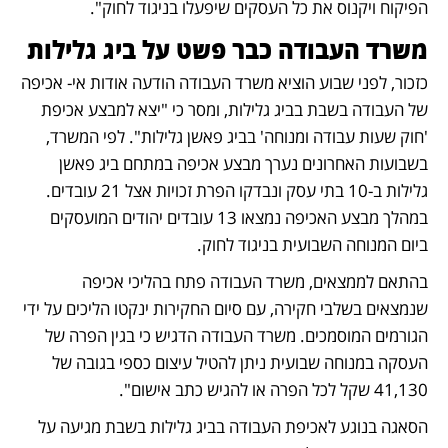
הפיקוח ויקנוס את כל העסקים שיפעלו בניגוד לחוק".
משרד העבודה כבר פשט על ביג גלילות
כזכור, לפני שבוע הוציא משרד העבודה הודעה אודות אי- אכיפה 
של העבודה בשבת בביג גלילות, ומסר כי "יצא למבצע אכיפת 
'חוק שעות עבודה ומנוחה' בביג פאשן גלילות". לפי המשרד, 
בשבועות האחרונים נערך מבצע אכיפה במתחם ביג פאשן 
גלילות ב-10 בתי עסק ונבדקו הפרת זכויות אצל 21 עובדים. 
במהלך מבצע האכיפה נמצאו 13 עובדים יהודים המועסקים 
ביום המנוחה השבועית בניגוד לחוק.
בהתאם לממצאים, משרד העבודה פתח בהליכי אכיפה 
שנמצאים בשלבי חקירה, עם סיום החקירות ינקטו הליכים על ידי 
הגורמים המוסמכים. משרד העבודה הדגיש כי בגין הפרה של 
העסקה במנוחה שבועית ניתן להטיל עיצום כספי בגובה של 
41,130 שקל לכל הפרה או להגיש כתב אישום".
הסאגה בנוגע לאכיפת העבודה בביג גלילות בשבת מגיעה על 