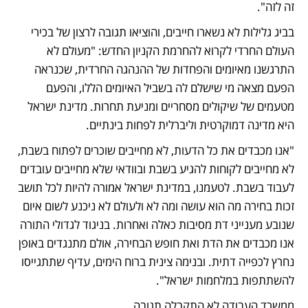
זה לזה".
בביג גלילות לא נשארו חייבים, והוציאו תגובה לרצון של בכירי 
העולם החרדי לקרוא להחרמת הקניון החדש: "מעולם לא 
התרגשנו מאיומים והפחדות של ההנהגה החרדית, שכנראה 
הפעם מצאה מי שישלם לה בשביל האיומים הללו, והפעם 
מטעמים של שיקולים מסחריים ומניעת תחרות. מדינת ישראל 
היא מדינה דמוקרטית וליברלית לפחות בינתיים. 
"אנו מכבדים את כל הדעות, לא מחייבים שוכרים לפתוח בשבת, 
לא מחייבים לקוחות להגיע בשבת ובוודאי שלא מחייבים עובדים 
לעבוד בשבת. לטעמנו, במדינת ישראל אמורה להיות לכל תושב 
זכות בחירה מה הוא עושה ומה לא ולעולם לא ניכנע לשום איום 
שנובע מענייני דת מסיבות כאלה ואחרות. בניגוד לגדולי התורה 
אנו מכבדים את הדת ואת חופש הבחירה, אולם מתנגדים באופן 
נחרץ לכפייה דתית. ובנימה צינית ברוח הימים, עדיף שתתגייסו 
להשתתפות במלחמות ישראל".
ממשרד העבודה לא התקבלה תגובה.