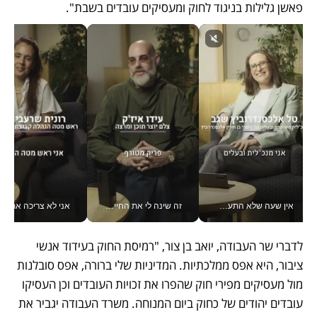
פאשן גלילות בניגוד לחוק ומעסיקים עובדים בשבת".
אין שעה שלא התעסקתי במשבר - טל אלכסנדרוביץ’ שגב מנהלת משברים תקשורתיים מכל מקום עם ה- Galaxy Z Fold8 Ultra שלה_v
זה שינה לי את החיים: איך עידו איז'ק הופך את הסמארטפון לכלי צילום מקצועי_v
אני לא צריכה את המשרד:
לדברי שר העבודה, יואב בן צור, "רמיסת החוק בעידוד אנשי 
ציבור, היא אפס ממלכתיות. המדיניות שלי ברורה, אפס סובלנות 
מול מעסיקים מפירי חוק שהפרו את זכויות העובדים וכן העסיקו 
עובדים יהודים של כחוק ביום המנוחה. משרד העבודה יגביר את 