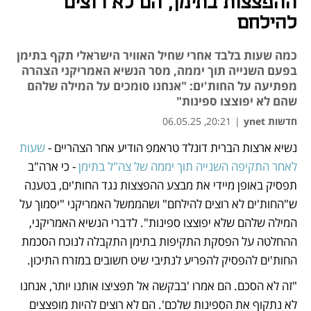
ההפצצות בתימן, הם לא רוצים
להילחם
כמה שעות בלבד אחרי שחיל האוויר הישראלי תקף בתימן
בפעם השנייה תוך יממה, מסר הנשיא האמריקני הצהרה
מפתיעה על החות'ים: "אנחנו סומכים על המילה שלהם
שהם לא יפוצצו ספינות"
חדשות ynet
|
20:21, 06.05.25
נשיא ארצות הברית דונלד טראמפ הודיע אחר הצהריים - 
שעות 
נפתח בכרטיסייה חדשה
נפתח בכרטיסייה חדשה
לאחר התקיפה השנייה תוך יממה של צה"ל בתימן
 - כי ארה"ב 
תפסיק באופן מיידי את מבצע ההפצצות נגד החות'ים, בטענה 
ש"החות'ים לא רוצים להילחם" ושהממשל האמריקני "יסמוך על 
המילה שלהם שלא יפוצצו ספינות". לדברי הנשיא האמריקני, 
ההחלטה על הפסקת התקיפות בתימן התקבלה לנוכח הסכמת 
החות'ים להפסיק להפריע לנתיבי שיט חשובים במזרח התיכון. 
"זה לא הסכם. הם אמרו 'בבקשה אל תפציצו אותנו יותר, אנחנו 
לא נתקוף את הספינות שלכם'. הם לא רוצים להיות מופצצים 