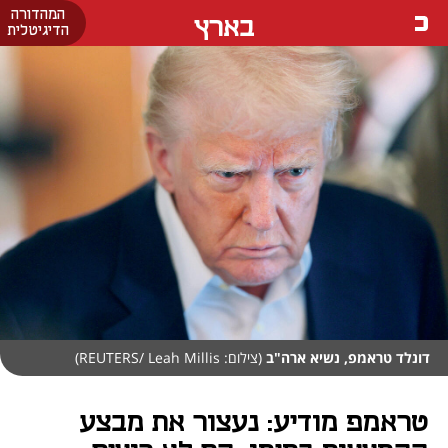
המהדורה
בארץ
הדיגיטלית
דונלד טראמפ, נשיא ארה"ב
(צילום: REUTERS/ Leah Millis)
טראמפ מודיע: נעצור את מבצע