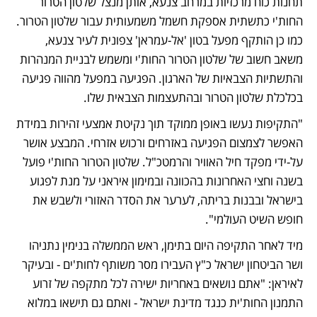
תחנות כוח מרכזיות במרחב צנעא, אותן מנצל שלטון הטרור 
החות'י כתשתית אספקת חשמל משמעותית עבור שלטון הטרור. 
כמו כן הותקף מפעל בטון 'אל-עמראן' צפונית לעיר צנעא, 
משאב חשוב של שלטון הטרור החות'י ומשמש לבניית המנהרות 
והתשתיות הצבאיות של הארגון. הפגיעה במפעל מהווה פגיעה 
בכלכלת שלטון הטרור ובהתעצמות הצבאית שלו. 
"התקיפות נעשו באופן ממוקד תוך נקיטת אמצעי זהירות במידת 
האפשר לצמצום הפגיעה באזרחים ורכוש אזרחי. המבצע אושר 
על-ידי מפקד חיל האוויר והרמטכ"ל. שלטון הטרור החות'י פועל 
בשנה וחצי האחרונות בהכוונה ובמימון איראני על מנת לפגוע 
בישראל ובבנות בריתה, לערער את הסדר האזורי ולשבש את 
חופש השיט העולמי".
מיד לאחר התקיפה היום בתימן, ראש הממשלה בנימין נתניהו 
ושר הביטחון ישראל כ"ץ העבירו מסר משותף לחות'ים - ובעיקר 
לאיראן: "אתם נושאים באחריות ישירה לכל מתקפה של זרוע 
התמנון החות'ית כנגד מדינת ישראל - ואתם גם תישאו במלוא 