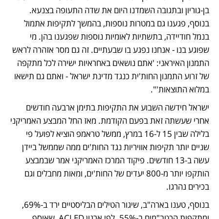
בן-גוריון ובתגובה השמדנו היום את שדה התעופה בצנעא. 
בנוסף, פגענו גם במטרות נוספות, בהמשך לתקיפות אתמול 
בנמל חודיידה, בתשתיות לאומיות נוספות שפגענו בהן. מי 
שפוגע בנו - אנחנו נפגע בו שבעתיים. זה גם מסר אזהרה לראש 
התמנון האיראני: 'אתם נושאים באחראיות ישירה לכל מתקפה 
של זרוע התמנון החות'ית כנגד מדינת ישראל - ואתם גם תישאו 
במלוא התוצאות'".
ישראל חידשה השבוע את התקיפות בתימן ארבעה חודשים 
אחרי שעשתה זאת בפעם הקודמת. מאז החל המבצע האמריקני 
בלילה שבין 15 ל-16 במרץ, ממשל טראמפ הוציא לפועל פי 
שניים יותר תקיפות אוויריות נגד החות'ים ממה שממשל ביידן 
עשה ב-13 חודשים. פיקוד המרכז האמריקני אמר שבמבצע 
הותקפו יותר מ-800 יעדים של החות'ים, ומאות מחבלים וגם 
בכירים נהרגו. 
בנוסף, טענו בארה"ב, שיגור הטילים הבליסטיים ירד ב-69%, 
ומתקפות הכטב"מים ב-55%. לפי ארגון ACLED, שאוסף 