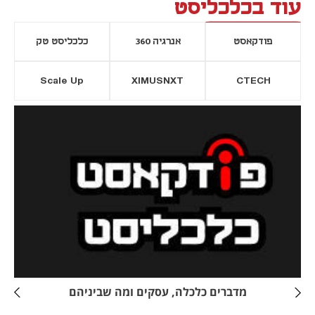
עוד בכלכליסט
פודקאסט
אנרגיה 360
כלכליסט טק
Scale Up
XIMUSNXT
CTECH
יסייה חדשה
נפתח בכרטיסייה חדשה
מדברים כלכלה, עסקים ומה שביניהם