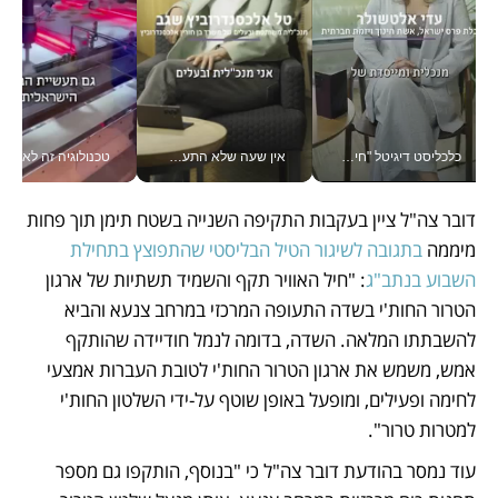
כלכליסט דיגיטל "חינוך הוא המשימה של החיים שלי"_v
אין שעה שלא התעסקתי במשבר - טל אלכסנדרוביץ’ שגב מנהלת משברים תקשורתיים מכל מקום עם ה- Galaxy Z Fold8 Ultra שלה_v
טכנולוגיה זה לא רק בהייטק: גם תעשיי
דובר צה"ל ציין בעקבות התקיפה השנייה בשטח תימן תוך פחות 
מיממה 
בתגובה לשיגור הטיל הבליסטי שהתפוצץ בתחילת 
השבוע בנתב"ג
: "חיל האוויר תקף והשמיד תשתיות של ארגון 
הטרור החות'י בשדה התעופה המרכזי במרחב צנעא והביא 
להשבתתו המלאה. השדה, בדומה לנמל חודיידה שהותקף 
אמש, משמש את ארגון הטרור החות'י לטובת העברות אמצעי 
לחימה ופעילים, ומופעל באופן שוטף על-ידי השלטון החות'י 
למטרות טרור".
עוד נמסר בהודעת דובר צה"ל כי "בנוסף, הותקפו גם מספר 