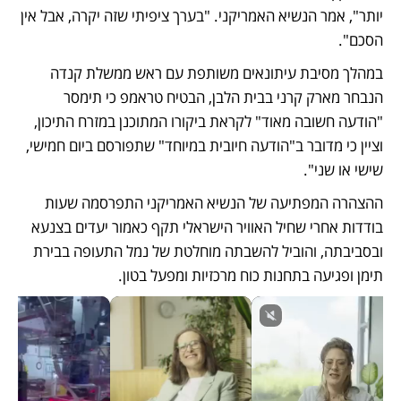
יותר", אמר הנשיא האמריקני. "בערך ציפיתי שזה יקרה, אבל אין 
הסכם". 
במהלך מסיבת עיתונאים משותפת עם ראש ממשלת קנדה 
הנבחר מארק קרני בבית הלבן, הבטיח טראמפ כי תימסר 
"הודעה חשובה מאוד" לקראת ביקורו המתוכנן במזרח התיכון, 
וציין כי מדובר ב"הודעה חיובית במיוחד" שתפורסם ביום חמישי, 
שישי או שני".
ההצהרה המפתיעה של הנשיא האמריקני התפרסמה שעות 
בודדות אחרי שחיל האוויר הישראלי תקף כאמור יעדים בצנעא 
ובסביבתה, והוביל להשבתה מוחלטת של נמל התעופה בבירת 
תימן ופגיעה בתחנות כוח מרכזיות ומפעל בטון. 