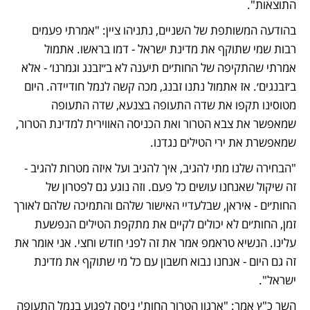
התוצאות".
בהודעה המשותפת של השניים, נתניהו ציין: "אמרתי פעמים 
רבות שמי שתוקף את מדינת ישראל - דמו בראשו. אתמול 
אמרתי שהתקיפה של החות׳ים תיענה לא ב״זבנג וגמרנו׳ - אלא 
ב׳זבנגים׳. אז אתמול נתנו זבנג, מכה קשה לנמל חודיידה. היום 
מטוסינו תקפו את שדה התעופה בצנעא, שדה התעופה 
שמאפשר את צבא הטרור ואת הכניסה האווירית למדינת הטרור, 
שמאפשרת את ירי הטילים נגדנו.
"הבחירה שלנו מתי להגיב, איך להגיב ועל איזה מטרות להגיב - 
זה שיקול שאנחנו עושים כל פעם. וזה נוגע גם לפטרון של 
החות׳ים - איראן, שבלעדיי האישור שלהם והתמיכה שלהם לאורך 
זמן, החות׳ים לא יכולים לקיים את מתקפת הטילים הנפשעת 
עלינו. הנשיא טראמפ אמר את זה לפני חודש וחצי. אני אומר את 
זה גם היום - אנחנו נבוא חשבון עם כל מי שתוקף את מדינת 
ישראל".
השר כ"ץ אמר: "ארגון הטרור החות'י ניסה לפגוע בנמל התעופה 