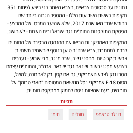
נתונים על סכסוכים צבאיים, הצבא האמריקני ביצע לפחות 351 
תקיפות בששת השבועות הללו - המספר הגבוה ביותר שלו 
בחודש אחד מאז שנת 2017. אלא שהיעד המרכזי של המבצע - 
הפסקת התוקפנות החות'ית נגד ישראל ובים האדום - לא הושג. 
התקיפות האמריקניות הביאו את ההנהגה הבכירה של החות'ים 
לרדת למחתרת; צבא ארה"ב טוען בנוסף שהשמיד תשתיות 
צבאיות קריטיות ומחסני נשק. אבל מנגד, מדי שבוע - נערכים 
בצנעא מפגני ראווה ושנאה נגד ישראל וארה"ב, והחות'ים עצמם 
הסבו נזק לצבא האמריקני, גם אם קטן. רק לאחרונה, למשל, 
מטוס F-18 אמריקני נפל מנושאת המטוסים "הארי טרומן" אל 
תוך הים, בעת שהצוות ניסה לחמוק ממתקפה חות'ית.
תגיות
דונלד טראמפ
חות'ים
תימן