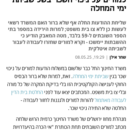
למורים על ניכוי השכר בשל שביתת
ימי המחלה
שליחת ההודעות החלה אף שלא ברור האם המשרד רשאי
לעשות כן ללא צו בית משפט; למרות הירידה במספר בתי
הספר השובתים ל-59 בלבד, מטה המאבק הודיע כי
ההשבתות יימשכו - וקרא למורים שחזרו לעבודה לעבור
לשביתה איטלקית
שחר אילן
|
19:29, 08.05.25
משרד החינוך החל כבר שלשום במשלוח הודעות למורים על ניכוי 
נפתח בכרטיסייה חדשה
נפתח בכרטיסייה חדשה
נפתח בכרטיסייה חדשה
שכר בגין 
שביתת ימי המחלה
. זאת, למרות שלא ברור הבסיס 
החוקי לענישה הקולקטיבית הזו בלי בדיקת המקרה של כל מורה 
ובלי צו בית משפט. המכתבים יצאו עוד לפני 
החלטת בית הדין 
לעבודה מאתמול
 להורות למורים ולגננות לחזור לעבודה - 
החלטה שלא התירה ניכוי שכר.
מנהלת מחוז ירושלים של משרד החינוך כרמית הרוש שלחה 
מכתב למורים השובתים תחת הכותרת "אי הכרה בהיעדרויות 