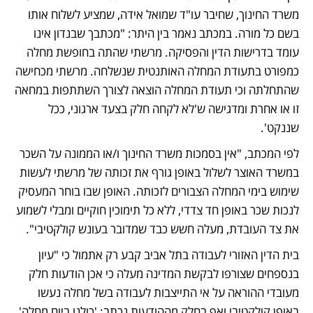
משרד החינוך, שחיבר עו"ד שמואל אידה, שמציע לשלוח אותו 
בשם כל מורה. במכתב נאמר בין היתר: "מכתבך שבנדון אינו 
עומד בדרישות הדין והפסיקה. מרשתי שהתה בחופשת מחלה 
כמפורט בתעודת המחלה האותנטית שנשלחה. מרשתי מכחישה 
שהתחלתה וכי תעודת המחלה הוצאה לצורך השתתפות במחאה 
זו או אחרת ומדגישה ש'לא לקחה חלק בצעד ארגוני, ככל 
שננקט'.
לפי המכתב, "אין בסמכות משרד החינוך ו/או הממונה על השכר 
במשרד האוצר לשלול באופן גורף את זכותה של מרשתי לעשות 
שימוש בימי המחלה הצבורים לזכותה. האופן שבו בוחר המעסיק 
לנכות שכר באופן חד צדדי, ללא כל תימוכין חוקיים ומבלי לשמוע 
את צד העובדת, מעלה חשש כבד שמדובר בעונש קולקטיבי".
בית הדין האזורי לעבודה בתל אביב קבע רק אתמול כי "עיון 
בנספחים שצורפו לבקשת המדינה מעלה כי אכן הודעות חלק 
מעובדי ההוראה על אי התייצבות לעבודה בשל מחלה נעשו 
באופן קולקטיבי ואף בחלק מההודעות נכתב: 'כולנו ביום מחלה'. 