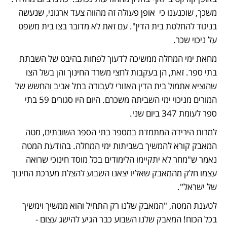
משכך, שוכנענו כי  אופן פעולה זה מהווה צעד ארגוני, שנעשה 
בניגוד להחלטת בית הדין". עם זאת לא מדובר בצו בית משפט 
על ניכוי שכר.
מחאת ימי המחלה ממשיכה לדעוך לפחות בהיבט של השבתת 
בתי ספר. זאת, הן בעקבות לחצי משרד החינוך והן בשל הצו 
שהוציא אתמול בית הדין האזורי לעבודה בתל אביב והחשש של 
המורים מניכוי ימי השביתה משכרם. היום היו סגורים 59 בתי 
ספר לעומת 347 ביום שני. 
למרות הירידה המתמדת במספר בתי הספר השובתים, מטה 
המאבק קורא להמשיך בשביתות ימי המחלה. בהודעת המטה 
נאמר ש"מחר לא יתקיימו הלימודים בכל מוסד חינוכי שרואה 
עצמו חלק מהמאבק שאליו יצאנו השבוע להצלת מערכת החינוך 
של ישראל".
לטענת המטה, "המאבק שלנו רק התחיל והוא ממשיך וימשיך 
בכל הכוח! המאבק שלנו השבוע כבר הגיע להישג עצום -