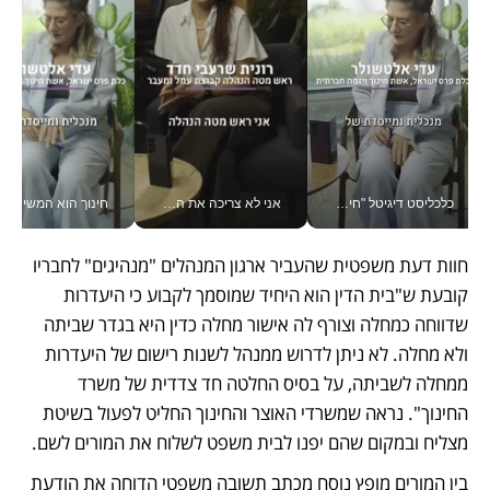
כלכליסט דיגיטל "חינוך הוא המשימה של החיים שלי"_v
אני לא צריכה את המשרד: רונית שרעבי-חדד מנהלת ארגון של 30000 עובדים מכל מקום_v
חינוך הוא המש
חוות דעת משפטית שהעביר ארגון המנהלים "מנהיגים" לחבריו 
קובעת ש"בית הדין הוא היחיד שמוסמך לקבוע כי היעדרות 
שדווחה כמחלה וצורף לה אישור מחלה כדין היא בגדר שביתה 
ולא מחלה. לא ניתן לדרוש ממנהל לשנות רישום של היעדרות 
ממחלה לשביתה, על בסיס החלטה חד צדדית של משרד 
החינוך". נראה שמשרדי האוצר והחינוך החליט לפעול בשיטת 
מצליח ובמקום שהם יפנו לבית משפט לשלוח את המורים לשם.
בין המורים מופץ נוסח מכתב תשובה משפטי הדוחה את הודעת 