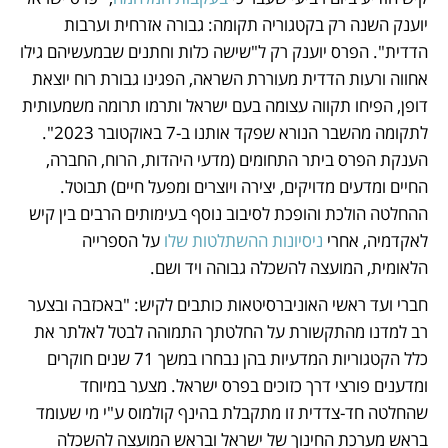
יוענק השנה רק בקטגוריה תקומה: גבורה אזרחית וערבות 
הדדית". הפרס יוענק רק ל"שישה כלות וחתנים שבמעשיהם גילו 
אחווה ורעות הדדית מעוררת השראה, הפגינו גבורת רוח יוצאת 
דופן, הפיחו תקווה עצומה בעם ישראל ותרמו תרומה משמעותית 
לתקומה מהשבר הנורא שפקד אותנו ב-7 באוקטובר 2023". 
הענקת הפרס ביתר התחומים (מדעי היהדות, הרוח, החברה, 
החיים ומדעים מדויקים, יצירה ויוצרים ומפעל חיים) תבוטל. 
ההחלטה הולכת והופכת לסיבוב נוסף בעימותים הרבים בין קיש 
לאקדמיה, אחרי 
ניסיונות ההשתלטות שלו 
על הספרייה 
הלאומית, המועצה להשכלה גבוהה ויד ושם.
חברי ועד ראשי האוניברסיטאות כותבים לקיש: "באכזבה ובצער 
רב למדנו מהתקשורת על החלטתך התמוהה לבטל לאלתר את 
כלל הקטגוריות המדעיות בהן נבחרו במשך 71 שנים חוקרים 
ומדענים פורצי דרך כזוכים בפרס ישראל. מצער במיוחד 
שהחלטה חד-צדדית זו מתקבלת בהינף קולמוס ע"י מי שעומד 
בראש מערכת החינוך של ישראל ובראש המועצה להשכלה 