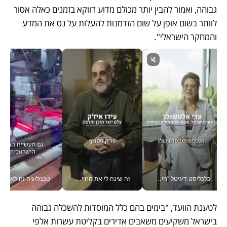
גבוהה, ואמור להבין יותר מכולם מדוע דווקא בזמנים כאלה אסור 
לוותר בשום אופן על שום הזדמנות להעלות על נס את המדע 
והמחקר הישראלי".
כלכליסט דיגיטל "חינוך הוא המשימה של החיים שלי"_v
זה שינה לי את החיים: איך עידו איז'ק הופך את הסמארטפון לכלי צילום מקצועי_v
טכנולוגיה זה לא רק בהייטק: גם תעשיי
לטענת הוועד, "בימים בהם כלל המוסדות להשכלה גבוהה 
בישראל משקיעים משאבים אדירים בקליטת עשרות אלפי 