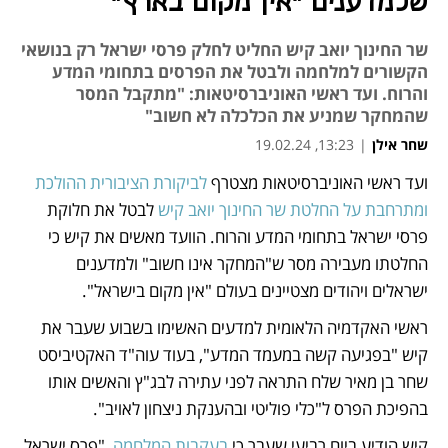
שלמדענים "אין מקום בארץ"
שר החינוך יואב קיש החליט לחלק פרסי ישראל רק בנושאי
הקשורים למלחמה ולבטל את הפרסים בתחומי המדע
והרוח. ועד ראשי האוניברסיטאות: "מתקבל המסר
שהמחקר שמניע את הכלכלה לא חשוב"
שחר אילן
|
13:23, 19.02.24
ועד ראשי האוניברסיטאות מצטרף 
לביקורת הציבורית ההולכת 
נפתח בכרטיסייה חדשה
נפתח בכרטיסייה חדשה
נפתח בכרטיסייה חדשה
ומתרחבת על החלטת שר החינוך יואב קיש
 לבטל את חלוקת 
פרסי ישראל בתחומי המדע והרוח. הוועד מאשים את קיש כי 
החלטתו מעבירה מסר ש"המחקר אינו חשוב" ולמדענים 
ישראלים ויהודים מצטיינים בעולם "אין מקום בישראל". 
ראשי האקדמיה הלאומית למדעים האשימו בשבוע שעבר את 
קיש "בפגיעה קשה במעמד המדע", בעוד עוה"ד האקטיביסט 
שחר בן מאיר שלח התראה לפני עתירה לבג"ץ והאשים אותו 
בהפיכת הפרס ל"כלי פוליטי ובהענקת ניצחון לאויב".
קיש הודיע ביום רביעי שעבר כי 
בעקבות המלחמה
, "פרס ישראל 