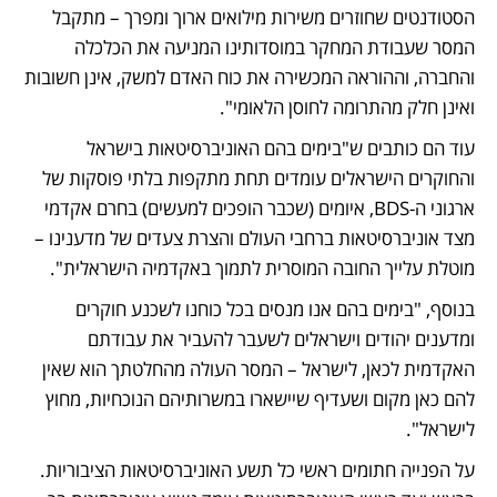
הסטודנטים שחוזרים משירות מילואים ארוך ומפרך – מתקבל 
המסר שעבודת המחקר במוסדותינו המניעה את הכלכלה 
והחברה, וההוראה המכשירה את כוח האדם למשק, אינן חשובות 
ואינן חלק מהתרומה לחוסן הלאומי". 
עוד הם כותבים ש"בימים בהם האוניברסיטאות בישראל 
והחוקרים הישראלים עומדים תחת מתקפות בלתי פוסקות של 
ארגוני ה-BDS, איומים (שכבר הופכים למעשים) בחרם אקדמי 
מצד אוניברסיטאות ברחבי העולם והצרת צעדים של מדענינו – 
מוטלת עלייך החובה המוסרית לתמוך באקדמיה הישראלית".
בנוסף, "בימים בהם אנו מנסים בכל כוחנו לשכנע חוקרים 
ומדענים יהודים וישראלים לשעבר להעביר את עבודתם 
האקדמית לכאן, לישראל – המסר העולה מהחלטתך הוא שאין 
להם כאן מקום ושעדיף שיישארו במשרותיהם הנוכחיות, מחוץ 
לישראל". 
על הפנייה חתומים ראשי כל תשע האוניברסיטאות הציבוריות. 