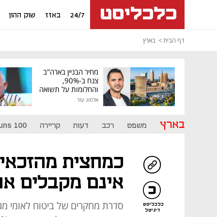
24/7
באזז
שוק ההון
דף הבית
בארץ
מחיר הבניין בארה"ב
צנח ב-90%,
והחלומות על תשואה
גבוהה התנפצו
אלמוג עזר
בארץ
משפט
רכב
דעות
קריירה
uns 100
כמחצית מהזכאים
אינם מקבלים או
כלכליסט
דיגיטל