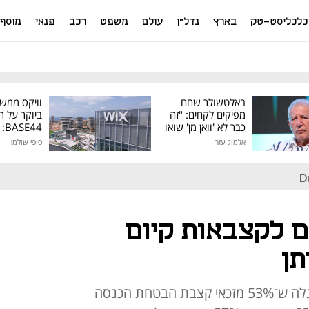
כלכליסט-טק
בארץ
נדל"ן
עולם
משפט
רכב
פנאי
מוסף
באלטשולר שחם
וויקס ממש
מפיקים לקחים: "זה
ביוקר על ר
כבר לא 'וואן מן' שואו
44
של גילעד"
אלמוג עזר
סופי שולמן
מיליון דולר
D
 לקצבאות קיום
תן
סדרת מחקרים של ביטוח לאומי מגלה ש־53% מזכאי קצבת הבטחת הכנסה