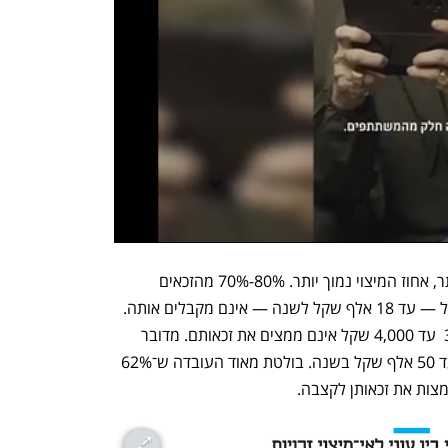
מתברר שככל שהקצבה הצפויה קטנה יותר, אחוז המיצוי נמוך יותר. 80%-70% מהזכאים 
לקצבה חודשית בגובה של עד 1,500 שקל — עד 18 אלף שקל לשנה — אינם מקבלים אותה. 
37% מהזכאים לקצבה חודשית של 3,500  עד 4,000 שקל אינם ממצים את זכאותם. מדובר 
במשפחות עניות רבות שמפסידות כ־40 עד 50 אלף שקל בשנה. בולטת מאוד העובדה ש־62% 
צות את זכאותן לקצבה.