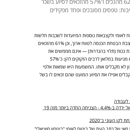
קבועה אינם מקבלים אותה. גם 62% מהנכים ו־57% מהזכאים לסיוע בשכר
יבות: טפסים מסובכים ופחד מפקידים
כמחצית מהזכאים לקצבאות קיום של ביטוח לאומי ולקצבאות נוספות המיועדות לשכבות חלשות 
אינם מקבלים אותן. 53% ממי שזכאים לקצבת הבטחת הכנסה לטווח ארוך, וכן 61% מהזכאים 
לדמי אבטלה ו־62%-25% מהזכאים לקצבת נכות (תלוי בהגדרות) — אינם מממשים את 
זכאותם. גם קצבאות הסיוע לשכר דירה לא מגיעות במלואן לרבים הזקוקים להן: כ־57% 
מהזכאים לסיוע בשכר דירה ממשרד השיכון לא מקבלים אותו. המשמעות היא שמאות אלפי 
אנשים מהשכבות החלשות ביותר אינם מקבלים אפילו את הסיוע המועט שהם זכאים לו בשל 
 לעבודה
דו"ח העוני ל-2020: רמת החיים בישראל ירדה ב-4.4% - הצניחה החדה ביותר מזה 19 
הנתונים הקשים מתפרסמים בגיליון חודש מאי של כתב העת של ביטוח לאומי "ביטחון סוציאלי", 