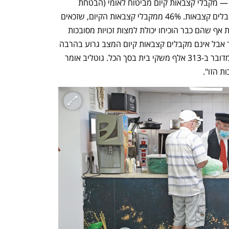
ענף במתח גבוה
מדברים כלכלה, עסקים ומה שב
החוקרים חילקו את הזכאים לשתי קבוצות — מקבלי קצבאות קיום מביטוח לאומי (הבטחת 
הכנסה ונכות) ובעלי שכר נמוך שאינם מקבלים קצבאות. 46% ממקבלי קצבאות הקיום, שזכאים 
לסיוע בשכר דירה, אינם מקבלים אותו. זאת אף שהם כבר הוכיחו יכולת למצות זכויות מסובכות 
ביותר. בקרב מי שיש להם שכר נמוך מאוד אבל אינם מקבלים קצבאות קיום המצב גרוע בהרבה 
— 70% אינם מקבלים סיוע בשכר דירה. מדובר ב-313 אלף משקי בית בסך הכל. גוטליב אומר 
ת הזו".