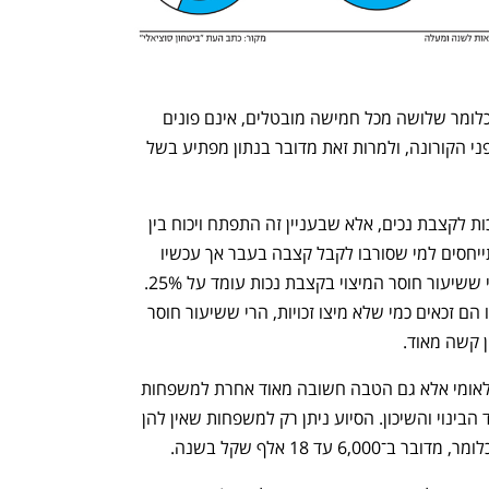
61% מהמובטלים שזכאים לדמי אבטלה, כלומר שלושה מכל חמישה מובטלים, אינם פונים 
לקבל אותם. נתון זה מתייחס לתקופה שלפני הקורונה, ולמרות זאת מדובר בנתון מפתיע בשל 
ממצאים קשים התגלו גם בעניין מיצוי הזכות לקצבת נכים, אלא שבעניין זה התפתח ויכוח בין 
החוקרים על הגדרת מיצוי הזכויות. אם מתייחסים למי שסורבו לקבל קצבה בעבר אך עכשיו 
עומדים בתנאים ואינם מקבלים אותה, הרי ששיעור חוסר המיצוי בקצבת נכות עומד על 25%. 
נפתח בכרטיסייה חדשה
נפתח בכרטיסייה חדשה
אם מכלילים גם את מי שפנו וסורבו ועכשיו הם זכאים כמי שלא מיצו זכויות, הרי ששיעור חוסר 
החוקרים לא בדקו רק את קצבאות ביטוח לאומי אלא גם הטבה חשובה מאוד אחרת למשפחות 
מעוטות יכולת — סיוע לשכר דירה ממשרד הבינוי והשיכון. הסיוע ניתן רק למשפחות שאין להן 