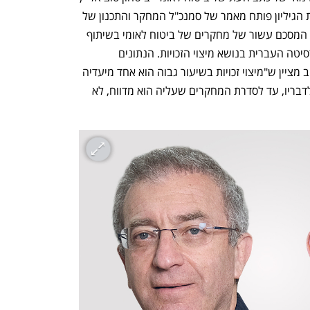
המוקדש למחקרים בנושא מיצוי זכויות. את הגיליון פותח מאמר של סמנכ"ל המחקר והתכנון של 
ביטוח לאומי לשעבר פרופ' דניאל גוטליב, המסכם עשור של מחקרים של ביטוח לאומי בשיתוף 
בית הספר לעבודה סוציאלית של האוניברסיטה העברית בנושא מיצוי הזכויות. הנתונים 
מתייחסים לתקופה שלפני הקורונה. גוטליב מציין ש"מיצוי זכויות בשיעור גבוה הוא אחד מיעדיה 
של מערכת ביטחון סוציאלית משגשגת". לדבריו, עד לסדרת המחקרים שעליה הוא מדווח, לא 