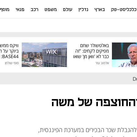
כלכליסט-טק
בארץ
נדל"ן
עולם
משפט
רכב
פנאי
מוסף
באלטשולר שחם
וויקס ממש
מפיקים לקחים: "זה
ביוקר על ר
כבר לא 'וואן מן' שואו
44
של גילעד"
אלמוג עזר
סופי שולמן
מיליון דולר
D
והחוצפה של משה
ק להגבלת שכר הבכירים במערכת הפיננסית,