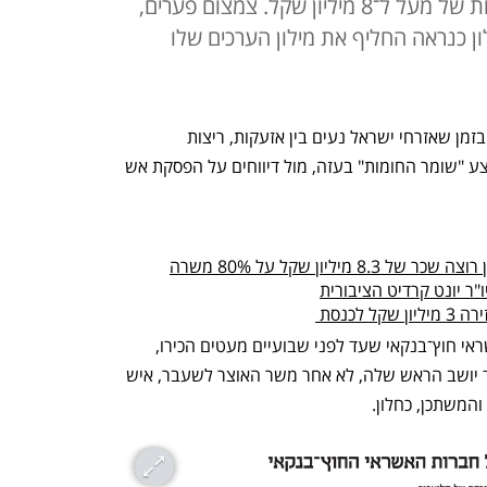
שר האוצר לשעבר יקבל שכר בעלות של מעל ל־8 מיליון שקל. צמצום פערים,
ן כנראה החליף את מילון הערכים שלו
ביום רביעי האחרון, קצת אחרי 23:00, בזמן שאזרחי ישראל נעים בין אזעקות, ריצות 
למרחבים מוגנים ודיווחים על הרחבת מבצע "שומר החומות" בעזה, מול דיווחים על הפסקת אש 
יליון שקל על 80% משרה
ר יונט קרדיט הציבורית
לכנסת 
זה קרה בחסות של יונט קרדיט, חברת אשראי חוץ־בנקאי שעד לפני שבועיים מעטים הכירו, 
ועלתה לכותרות כשהצליחה לגייס לתפקיד יושב הראש שלה, לא אחר משר האוצר לשעבר, איש 
המשתכן, כחלון.