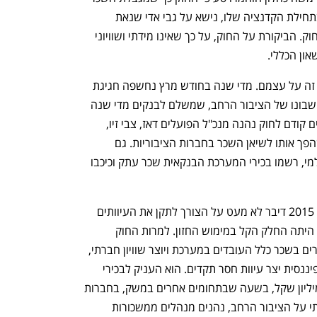
תהיה קשיחה ביותר. כחלון, אז שר אוצר בתחילת הקדנציה שלו, נישא על גבי אדי שנאת 
הבנקאים, היה מהבולטים שדיברו בעד החוק. הביקורת על החוק, על כך שאינו מידתי ושוויוני 
ון הכללי. 
אי אפשר להגיד שהבנקאים לא הביאו את זה על עצמם. מדי שנה בחודש מרץ נחשפה חגיגת 
השכר של בכירי המערכת הפיננסית על חשבונו של הציבור הרחב, שמשלם לבנקים מדי שנה 
מיליארדי שקלים בעמלות וריביות. 10 שנים קודם לחוק נהנה מנכ"ל הפועלים דאז, צבי זיו, 
משכר בעלות של 33.5 מיליון שקל, מה שהפך אותו לשיאן השכר בחברות הציבוריות. גם 
כשעמדו במרכזו של המשבר הכלכלי העולמי, רשמו בכירי המערכת הבנקאית שכר עתק וכיכבו 
נפתח בכרטיסייה חדשה
נפתח בכרטיסייה חדשה
הטיקט החברתי שעליו רץ כחלון בבחירות 2015 דיבר לא מעט על הצורך לתקן את העיוותים 
במערכת הבנקאית. הגבלת שכר הבכירים היתה החלק הקל במימוש החזון. למרות החוק 
המתבקש, לכאורה, שתולה את שכר הבכירים בשכר כלל העובדים במערכת ויוצר שוויון חברתי, 
הבידול שלו, כך שיחול רק על המערכת הפיננסית יצר עיוות חסר תקדים. הוא העניק לבכירי 
הבנקים שכר בעלות שנתית של עד 3.5 מיליון שקל, בשעה שבתחומים אחרים במשק, בחברות 
קטנות בהרבה עם אימפקט נמוך משמעותי על הציבור הרחב, נהנים מנהלים ממשכורות 