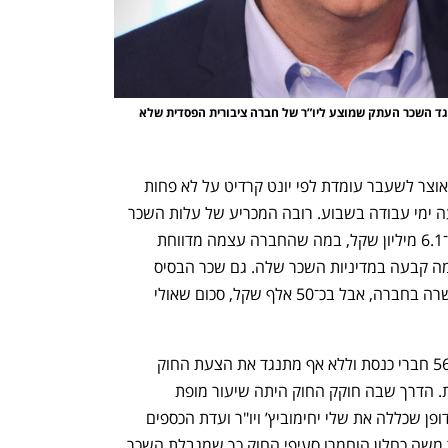
משה כחלון. מעניין איך היה מתבטא עד לא מזמן כנגד השכר העתק שמוצע ליו”ר של חברה ציבורית הפסדית שלא 
עלות השכר השנתית המוערכת של שר האוצר לשעבר עומדת לפי יונט קרדיט על לא פחות 
מ־8.3 מיליון שקל ועל 80% משרה, ארבעה ימי עבודה בשבוע. רובה המכריע של עלות השכר 
היא באופציות למניות החברה בשווי של כ־6.1 מיליון שקל, במה שהחברה עצמה מדווחת 
כחריגה מתקרת התגמול ההוני שהיא עצמה קבעה במדיניות השכר שלה. גם שכר הבסיס 
המוצע לו חורג מאותה מדיניות שכר שאושרה בחברה, אבל בכ־50 אלף שקל, סכום שאולי 
 מרץ 2016: הכנסת מעבירה ברוב של 56 חברי כנסת וללא אף מתנגד את הצעת החוק 
להגבלת שכר הבכירים בחברות הפיננסיות. הדרך שבה חוקק החוק היתה שיעור מופת 
בפופוליזם למתקדמים. בקואליציה יוצאת דופן שכללה את שלי יחימוביץ’ ויו"ר ועדת הכספים 
משה גפני ובתמיכה חריגה של שר האוצר משה כחלון הוחמרו סעיפי החוק כך שמגבלת השכר 