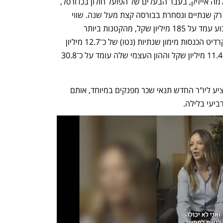
בשנים האחרונות. החברה, שבשליטת שלמה אייזיק, בעבר הבעלים של הפועל חולון בכדורסל, 
יחד עם שי פנסו וצחי אזר, עוסקת בתחום רק שנתיים ונסחרת בבורסה קצת מעל שנה. שווי 
השוק של החברה בבורסה נכון לסוף השבוע עמד על 185 מיליון שקל, מהקטנות ביותר 
בתחומה. לפי הדו”ח השנתי שלה, ליונט קרדיט הכנסות מימון שנתיות (נטו) של כ־12.7 מיליון 
שקל. את 2020 היא סיימה עם הפסד של 11.4 מיליון שקל וההון העצמי שלה עומד על כ־30.8 
כל הנתונים האלה לא הפריעו לחברה להציע ליו"ר החדש תנאי שכר מפנקים במיוחד, אותם 
ביעי בלילה. 