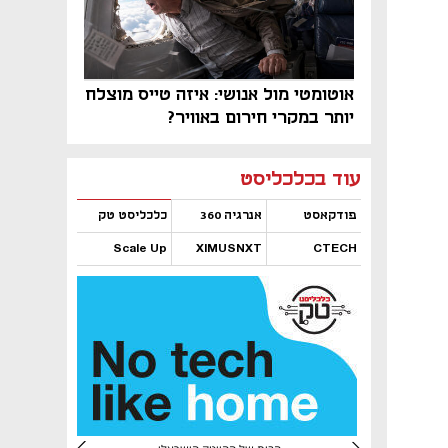
אוטומטי מול אנושי: איזה טייס מוצלח
יותר במקרי חירום באוויר?
נפתח בכרטיסייה חדשה
נפתח בכרטיסייה חדשה
נפתח בכרטיסייה חדשה
נפתח בכרטיסייה חדשה
נפתח בכרטיסייה חדשה
נפתח בכרטיסייה חדשה
עוד בכלכליסט
פודקאסט
אנרגיה 360
כלכליסט טק
Scale Up
XIMUSNXT
CTECH
נפתח בכרטיסייה חדשה
נפתח בכרטיסייה חדשה
נפתח בכרטיסייה חדשה
נפתח בכרטיסייה חדשה