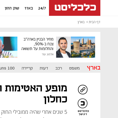
24/7
באזז
שוק ההון
דף הבית
בארץ
מחיר הבניין בארה"ב
צנח ב-90%,
והחלומות על תשואה
גבוהה התנפצו
אלמוג עזר
בארץ
משפט
רכב
דעות
קריירה
uns 100
מופע האטימות 
כחלון
5 שנים אחרי שהיה ממובילי החו
כלכליסט
דיגיטל