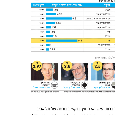
יונט קרדיט היא אחת המצטרפות לטרנד חברות האשראי החוץ־בנקאי בבורסה של תל אביב 