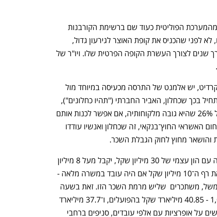
h – the gateway to Tech
You're NXT
ועכשיו כחלון בצד השני. אחרי שהוקא מהמערכת הפוליטית כעוד שם ברשימת הקורבנות 
הארוכה של ראש הממשלה בנימין נתניהו, לא לפני שהכניס את קופת האוצר לגירעון גדול, 
כחלון החל למנף את הקשרים שטווה לאורך שנים לצורך העשרת הקופה הפרטית שלו. ויו"ר של 
אלא שבמינוי שלו דווקא לחברה כמו יונט קרדיט, יש אלמנט של התרסה מכעיסה במיוחד מול 
הציבור כולו והמערכת הפיננסית בפרט. נתחיל בכך שכחלון, האביר החברתי ("תהיו כחלונים"), 
הצטרף לחברה שמתגאה בריבית נשך של 26% שהיא גובה מלקוחותיה, אם אפשר לכנות אותם 
כ"לקוחות" בשיעורי ריבית כאלה. שנית, תחום האשראי החוץ־בנקאי, זה שכחלון ואנשיו עודדו 
ת והושאר מחוץ לחוק הגבלת השכר.
כך, בשעה שבה כחלון יכהן כיו"ר של חברה עם הון עצמי של 30 מיליון שקל, יקבל מעל 8 מיליון 
שקל בשנה על 80% משרה - היה עובר את רף ה־10 מיליון שקל אם היה עובד במשרה מלאה - 
מנכ"ל ויו"ר בנק הפועלים או בנק לאומי למשל, משתכרים  שליש מרמת השכר הזו. זאת בשעה 
שהם מנהלים הון עצמי של יותר מפי 1,000 - 40.85 מיליארד שקל בהפועלים, ו־37.7 מיליארד 
שקל בלאומי. שלא לדבר על כך שהם חולשים על אופרציות עם אלפי עובדים, סניפים ברחבי 