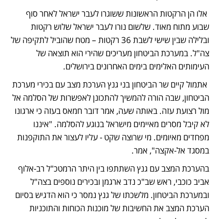
 אלו הן הרקטות הראשונות ששוגרו לעבר ישראל לאחר סוף 
שבוע מתוח מאוד. שלשום נורו לעבר ישראל 
שלוש רקטות
ובלילה שבין שישי לשבת 
36 רקטות
 – מטח שהוביל לתקיפה של 
צה"ל. במערכת הביטחון מעריכים שהירי הוא תוצאה של 
העימותים האלימים
 בימים האחרונים בירושלים.  
 אתמול קיים שר הביטחון בני גנץ 
הערכת מצב עם בכירי מערכת 
הביטחון
, שבה הורה להמשיך להתכונן לאפשרות של הסלמה אל 
מול רצועת עזה. באותה שעה, אמר דובר חמאס בעזה כי ארגונו 
לא קיבל מסרים מאיימים מישראל בנוגע להסלמה. "איננו 
מפחדים מאיומים. מי שרוצה שקט - עליו לעצור את התוקפנות 
במסגד אל-אקצה", אמר. 
בהערכת המצב עם גנץ השתתפו בין היתר הרמטכ"ל רב-אלוף 
אביב כוכבי, ראש שב"כ נדב ארגמן ובכירים נוספים בצה"ל 
ובמערכת הביטחון. מלשכתו של גנץ נמסר כי הוא הדגיש בסיום 
הערכת המצב את החשיבות של מוכנות הכוחות והתוכניות 