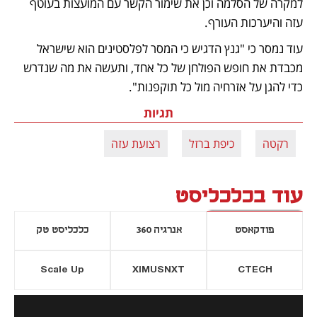
למקרה של הסלמה וכן את שימור הקשר עם המועצות בעוטף 
עזה והיערכות העורף.
עוד נמסר כי "גנץ הדגיש כי המסר לפלסטינים הוא שישראל 
מכבדת את חופש הפולחן של כל אחד, ותעשה את מה שנדרש 
כדי להגן על אזרחיה מול כל תוקפנות". 
תגיות
רקטה
כיפת ברזל
רצועת עזה
עוד בכלכליסט
פודקאסט
אנרגיה 360
כלכליסט טק
Scale Up
XIMUSNXT
CTECH
יסייה חדשה
נפתח בכרטיסייה חדשה