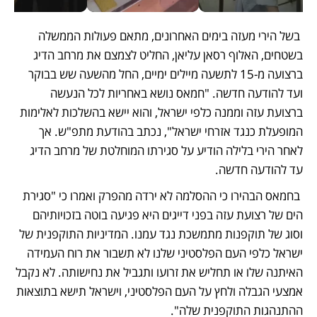
 בשל הירי מעזה בימים האחרונים, מתאם פעולות הממשלה 
בשטחים, האלוף רסאן עליאן, החליט לצמצם את מרחב הדיג 
ברצועה מ-15 לתשעה מיילים ימיים, החל מהשעה שש בבוקר 
ועד להודעה חדשה. "חמאס נושא באחריות לכל הנעשה 
ברצועת עזה וממנה כלפי ישראל, והוא יישא בהשלכות לאלימות 
המופעלת כנגד אזרחי ישראל", נכתב בהודעת מתפ"ש. אך 
לאחר הירי בלילה הודיע על סגירתו המוחלטת של מרחב הדיג 
עד להודעה חדשה. 
 בחמאס הבהירו כי ההסלמה לא ירדה מהפרק ואמרו כי "סגירת 
הים של רצועת עזה בפני דייגים היא פגיעה בוטה בזכויותיהם 
וסוג של תוקפנות מתמשכת נגד עמנו. המדיניות התוקפנית של 
ישראל כלפי העם הפלסטיני שלנו לא תשבור את רוח העמידה 
האיתנה שלו או תחליש את זרועו ותגביל את נחישותה. לא נקבל 
אמצעי הגבלה ולחץ על העם הפלסטיני, וישראל תישא בתוצאות 
ההתנהגות התוקפנית שלה". 