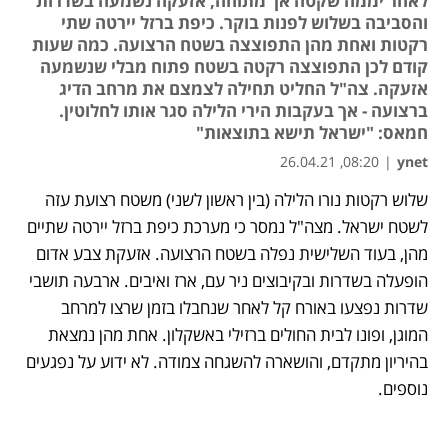
לאחר יממה שקטה אך מתוחה, אזעקה נשמעה בשדרות
והסביבה בשלוש לפנות בוקר. כיפת ברזל יירטה שתי
רקטות ואחת מהן התפוצצה בשטח הרצועה. כמה שעות
קודם לכן התפוצצה רקטה בשטח פתוח מבלי שנשמעה
אזעקה. צה"ל החליט תחילה לצמצם את מרחב הדיג
ברצועה - אך בעקבות הירי הלילה סגר אותו לחלוטין.
חמאס: "ישראל תישא בתוצאות"
08:20, 26.04.21
|
ynet
שלוש רקטות נורו הלילה (בין ראשון לשני) משטח רצועת עזה 
נפתח בכרטיסייה חדשה
נפתח בכרטיסייה חדשה
נפתח בכרטיסייה חדשה
לשטח ישראל. מצה"ל נמסר כי מערכת כיפת ברזל יירטה שתיים 
מהן, בעוד השלישית נפלה בשטח הרצועה. אזעקת צבע אדום 
הופעלה בשדרות ובקיבוצים ניר עם, ארז ואיבים. ארבעה תושבי 
שדרות נפצעו באורח קל לאחר שנחבלו בזמן שרצו למרחב 
המוגן, ופונו לבית החולים ברזילי באשקלון. אחת מהן נמצאת 
בהיריון מתקדם, והושארה להשגחה צמודה. לא ידוע על נפגעים 
נוספים. 