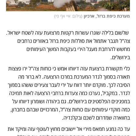
מערכת כיפת ברזל, ארכיון
(
צילום: איי אף פי
)
 שלשום בלילה שוגרו עשרות רקטות מרצועת עזה לשטח ישראל. 
צה"ל תגבר אתמול את סוללות כיפת ברזל באזורים נרחבים 
מחשש להרחבת מעגל הירי בעקבות המשך העימותים 
בירושלים.  
כלי תקשורת ברצועת עזה דיווחו אמש כי כוחות צה"ל ירו פצצות 
תאורה בסמוך לגדר המערכת במרכז הרצועה. לא ברור מה 
הסיבה לכך. מוקדם יותר דווח על ירי לעבר צעירים ששהו בסמוך 
לגדר. במקביל, נערכו כמה צעדות ברחבי הרצועה לאות תמיכה 
במפגינים הפלסטינים בירושלים. גם ביהודה ושומרון דיווחו על 
כמה מוקדי עימותים עם כוחות צה"ל, המרכזיים שבהם בחברון, 
בחווארה שמדרום לשכם ובקלנדיה.
עד כה נמנע חמאס מירי אל יישובים מחוץ לעוטף עזה ומיקד את 