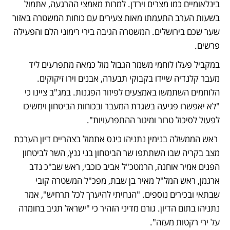
בינלאומיים כמו מצרים וירדן. למרות מאמצי ההרגעה, אתמול 
בשעות הערב התעמתו מאות צעירים עם כוחות המשטרה באזור 
שער שכם בירושלים. המשטרה הגיבה בירי רימוני הלם והפעילה 
פרשים. 
במקביל פעלו לוחמי משמר הגבול מול כמאה מתפרעים ליד 
מעבר קלנדיה שיידו בקבוקי תבערה, אבנים וירו זיקוקים. 
הלוחמים השתמשו באמצעים לפיזור הפגנות. במג"ב ציינו כי 
"לא יאפשרו פגיעה בשגרת המעבר ובכוחות הביטחון וימשיכו 
לפעול לסיכול טרור ומיגור ההתפרעויות".
 ראש הממשלה בנימין נתניהו כינס אתמול בצהריים דיון הערכת 
מצב בקריה שבו השתתפו שר הביטחון בני גנץ, השר לביטחון 
הפנים אמיר אוחנה, הרמטכ"ל אביב כוכבי, ראש שב"כ נדב 
ארגמן, ראש המל"ל מאיר בן שבת, מפכ"ל המשטרה קובי 
שבתאי ובכירים נוספים. "הנחיתי להיערך לכל תרחיש", אמר 
נתניהו בתום הדיון. גורם מדיני הזהיר כי "ישראל תגיב בחומרה 
על ירי רקטות מעזה".   