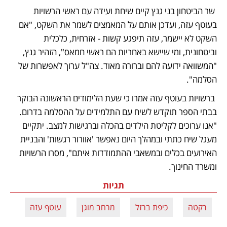
 שר הביטחון בני גנץ קיים שיחת ועידה עם ראשי הרשויות 
בעוטף עזה, ועדכן אותם על המאמצים לשמר את השקט, "אם 
השקט לא יישמר, עזה תיפגע קשות - אזרחית, כלכלית 
וביטחונית, ומי שיישא באחריות הם ראשי חמאס", הזהיר גנץ, 
"המשוואה ידועה להם וברורה מאוד. צה"ל ערוך לאפשרות של 
הסלמה".  
 ברשויות בעוטף עזה אמרו כי ‏שעת הלימודים הראשונה הבוקר 
בבתי הספר תוקדש לשיח עם התלמידים על ההסלמה בדרום. 
"אנו ערוכים לקליטת הילדים בהכלה וברגישות למצב. יתקיים 
מעגל שיח כתתי ובמהלך היום נאפשר 'אוורור רגשות' והבניית 
האירועים בכלים ובמשאבי ההתמודדות איתם", מסרו הרשויות 
ומשרד החינוך. 
תגיות
רקטה
כיפת ברזל
מרחב מוגן
עוטף עזה