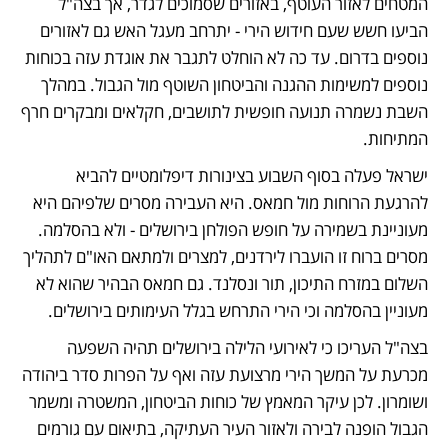
המטחים לאזור העוטף, באזורים שסמוכים לגדר, אך בצה"ל 
הביעו חשש שעם חידוש הירי - יתרחב מעגל האש גם לאזורים 
נוספים בדרום. עד כה לא הוחלט לתגבר את אוגדת עזה בכוחות 
נוספים למשימות ההגנה והביטחון השוטף מול הגבול. במהלך 
השבת נשמרה תנועה חופשית לתושבים, חקלאים ומבקרים חרף 
המתיחות.
ישראל פעלה בסוף השבוע בצינורות דיפלומטיים להביא 
להרגעת הרוחות מול חמאס. היא העבירה מסרים שלפיהם היא 
מעוניינת בשמירה על חופש הפולחן בירושלים - ולא בהסלמה. 
מסרים ברוח זו הועברו לירדנים, למצרים ולמתאם האו"ם לתהליך 
השלום במזרח התיכון, תור ונסלנד. גם חמאס הבהיר שהוא לא 
מעוניין בהסלמה וכי הירי התרחש בגלל העימותים בירושלים.
בצה"ל העריכו כי לאירועי הלילה בירושלים תהיה השפעה 
מכרעת על המשך הירי מרצועת עזה ואף על הפרות סדר ביהודה 
ושומרון. לכן עיקר המאמץ של כוחות הביטחון, המשטרה ומשמר 
הגבול הופנה לבירה ולאזור העיר העתיקה, בתיאום עם גורמים 