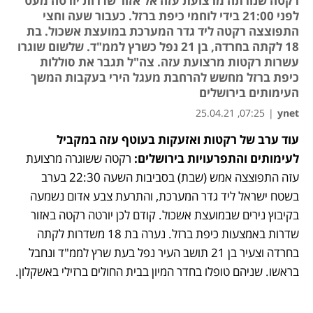
רקטה שנורתה מרצועת עזה אל אזור שדרות יורטה מעט
לפני 21:00 בידי לוחמי כיפת ברזל. כעבור שעה וחצי
התפוצצה רקטה ליד גדר המערכת במועצת אשכול. בת
18 לקתה בחרדה, בן 21 נפל כשרץ לממ"ד. שלשום שוגרו
עשרות רקטות מרצועת עזה. צה"ל תגבר את סוללות
כיפת ברזל מחשש להרחבת מעגל הירי בעקבות המשך
העימותים בירושלים
07:25, 25.04.21
|
ynet
עוד ערב של רקטות ואזעקות בעוטף עזה במקביל 
נפתח בכרטיסייה חדשה
נפתח בכרטיסייה חדשה
נפתח בכרטיסייה חדשה
ל
עימותים והתפרעויות בירושלים
: 
רקטה ששוגרה מרצועת 
עזה התפוצצה אמש (שבת) בסביבות השעה 22:30 בערב 
בשטח ישראל ליד גדר המערכת, והתרעת צבע אדום נשמעה 
בקיבוץ נירים שבמועצת אשכול. קודם לכן יורטה רקטה באזור 
שדרות באמצעות כיפת ברזל. נערה בת 18 משדרות לקתה 
בחרדה וצעיר בן 21 תושב העיר נפל בעת שרץ לממ"ד ונחבל 
בראשו. שניהם טופלו בחדר המיון בבית החולים ברזילי באשקלון. 