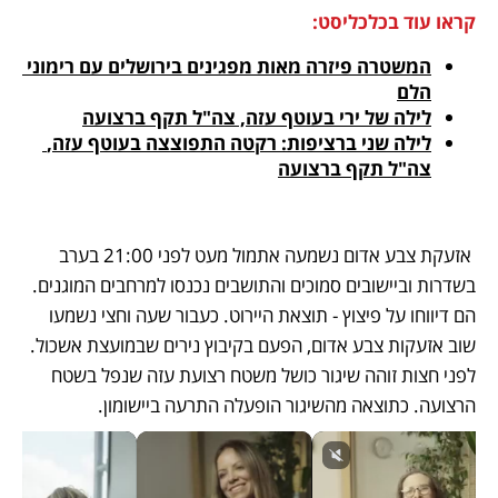
קראו עוד בכלכליסט:
המשטרה פיזרה מאות מפגינים בירושלים עם רימוני 
הלם
לילה של ירי בעוטף עזה, צה"ל תקף ברצועה
לילה שני ברציפות: רקטה התפוצצה בעוטף עזה, 
צה"ל תקף ברצועה
 אזעקת צבע אדום נשמעה אתמול מעט לפני 21:00 בערב 
בשדרות וביישובים סמוכים והתושבים נכנסו למרחבים המוגנים. 
הם דיווחו על פיצוץ - תוצאת היירוט. כעבור שעה וחצי נשמעו 
שוב אזעקות צבע אדום, הפעם בקיבוץ נירים שבמועצת אשכול. 
לפני חצות זוהה שיגור כושל משטח רצועת עזה שנפל בשטח 
הרצועה. כתוצאה מהשיגור הופעלה התרעה ביישומון.  