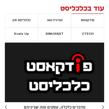
עוד בכלכליסט
פודקאסט
אנרגיה 360
כלכליסט טק
Scale Up
XIMUSNXT
CTECH
יסייה חדשה
נפתח בכרטיסייה חדשה
מדברים כלכלה, עסקים ומה שביניהם