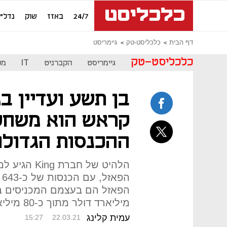
24/7
באזז
שוק
נדל"ן
דף הבית
כלכליסט-טק
גיימריסט
כלכליסט-טק
גיימריסט
הקברניט
IT
מכ
בן תשע ועדיין ב
קראש הוא משחק
ההכנסות הגדולות ב
הלהיט של חב
ה
מיליארד דולר מתוך כ-80 מיליארד דולר שגלגלו כלל משחקי המובייל
עמית קלינג
15:27
22.03.21