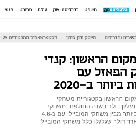
משפט
כלכליסט-טק
עולם
ספורט
פנאי
שירים ומדריכים
הייטק והון סיכון
הסטארטאפים המבטיחים 25
מקום הראשון: קנדי
 הפאזל עם
יותר ב-2020
רת King הגיע למקום הראשון בקטגוריית משחקי
פאזל, עם הכנסות של כ-643 מיליון דולר בשנה החולפת. משחקי
הפאזל הם בעצמם המכניסים ביותר מבין משחקי המובייל, עם כ-4.6