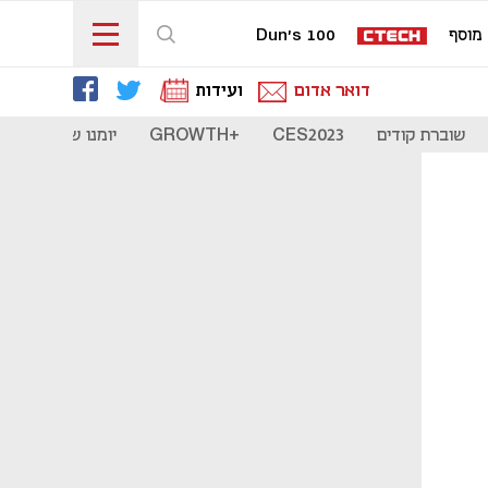
מוסף
Dun's 100
דואר אדום
ועידות
שוברת קודים
CES2023
+GROWTH
יומנו של סטארט