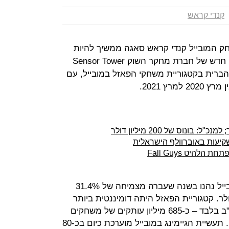
קנדי קראש
 המובייל קנדי קראש סאגה ממשיך להיות
בכל מקום – ולהכניס המון כסף: דו"ח חדש של חברת מחקר השוק Sensor Tower
ברית בקטגוריית משחקי הפאזל במובייל, עם
להיט Fall Guys
לפי סנסור טאואר, משחקי פאזל במובייל נהנו בשנה שעברה מצמיחה של 31.4%
ל כ-4.6 מיליארד דולר. קטגוריית הפאזל היתה דומיננטית ביותר
בתחום המובייל, והותקנו בה – בארה"ב בלבד – כ-685 מיליון עותקים של משחקים
שונים, בקרב כ-239 מיליון משתמשים. תעשיית הגיימינג במובייל מוערכת כיום בכ-80