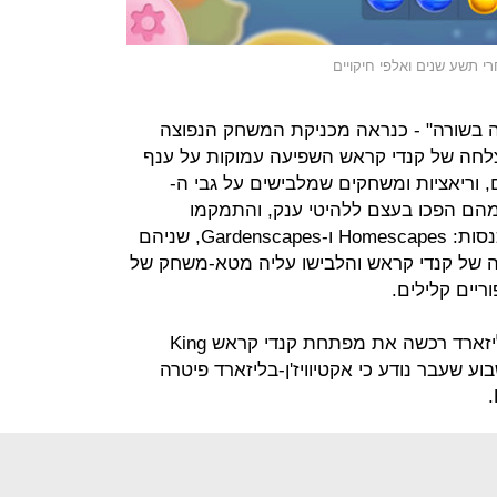
ה בשורה" - כנראה מכניקת המשחק הנפוצה
ולם, המכונה Match 3. ההצלחה של קנדי קראש השפיעה עמוקות על ענף
ם, וריאציות ומשחקים שמלבישים על גבי ה-
ניים מהם הפכו בעצם ללהיטי ענק, והתמקמו
במקומות השני והשלישי בטבלת ההכנסות: Homescapes ו-Gardenscapes, שניהם
ה של קנדי קראש והלבישו עליה מטא-משחק של
ריים קלילים.
ב-2016, ענקית הגיימינג אקטיוויז'ן-בליזארד רכשה את מפתחת קנדי קראש King
 דולר. בשבוע שעבר נודע כי אקטיוויז'ן-בליזארד פיטרה