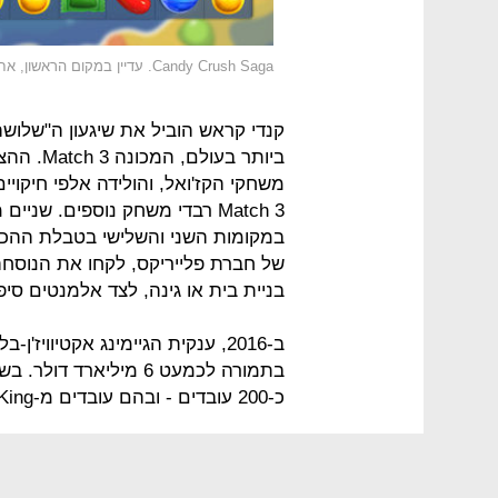
Candy Crush Saga. עדיין במקום הראשון, אחרי תשע שנים ואלפי חיקויים
קנדי קראש הוביל את שיגעון ה"שלוש
ביותר בע
משחקי הקז'ואל, והולידה אלפי חיקויי
Match 3 רבדי משחק נוספים. ש
של חברת פלייריקס, לקחו את הנוסח
בניית בית או גינה, לצד אלמנטים סיפו
בתמורה לכמעט 6 מיליארד
כ-200 עובדים - ובהם עובדים מ-King.