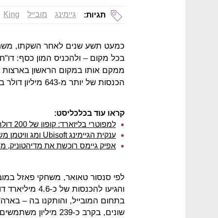
גיימינג
מובייל
King
תגיות:
כמעט תשע שנים לאחר השקתו, משחק
ממקם אותו במקום הראשון בארצות ה
הכנסות של יותר מ-643 מיליון דולר בין מרץ 2020 למרץ 2021.
קראו עוד בכלכליסט:
למפוטרי בליזארד: קופון של 200 דולר; למנכ"ל: בונוס של 200 מיליון דולר
ענקית הגיימינג Ubisoft ומג וויטמן משקיעות באוברוולף הישראלית
אפיק גיימס רוכשת את מדיהטוניק, מפתחת ה
והגיעו להכנסות ש