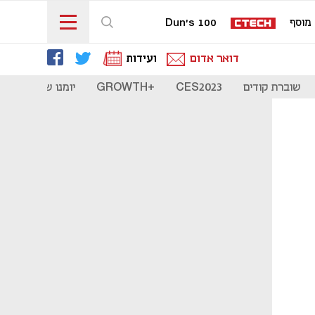
מוסף
Dun's 100
דואר אדום
ועידות
שוברת קודים
CES2023
+GROWTH
יומנו של סטארט