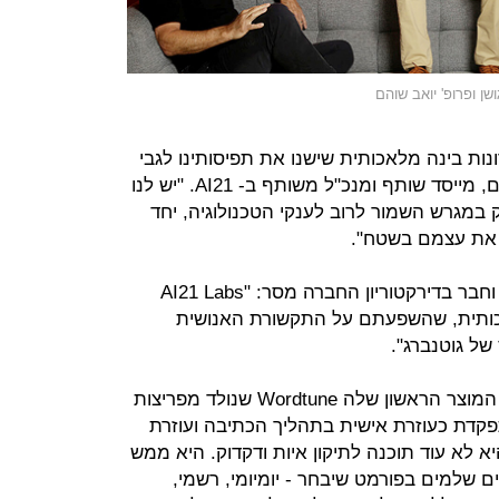
ות בינה מלאכותית שישנו את תפיסותינו לגבי
קריאה וכתיבה", מסר פרופ' יואב שוהם, מייסד שותף ומנכ"ל משותף ב- AI21. "יש לנו
 במגרש השמור לרוב לענקי הטכנולוגיה, יחד
 את עצמם בשטח".
אייל ניב, שותף מנהל בפיטנגו פירסט וחבר בדירקטוריון החברה מסר: "AI21 Labs
כותית, שהשפעתם על התקשורת האנושית
של גוטנברג".
בחודש שעבר השיקה AI21 Labs את המוצר הראשון שלה Wordtune שנולד מפריצות
דת כעוזרת אישית בתהליך הכתיבה ועוזרת
א לא עוד תוכנה לתיקון איות ודקדוק. היא ממש
למים בפורמט שיבחר - יומיומי, רשמי,