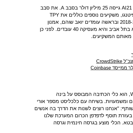
חברת הסטארט-אפ הישראלית AI21 Labs גייסה 25 מיליון דולר בסבב A. את סבב
הובילה פיטנגו פירסט, קרן הסיד של פיטנגו, משקיעים נוספים כוללים את TPY
Capital הישראלית. החברה הוקמה ב-2018 ובראשה עומדים יואב שוהם, אמנון
שעשוע ואורי גושן. מטה החברה נמצא בתל אביב והיא מעסיקה 40 עובדים. לפני כן
המוצר הראשון של החברה, Wordtune, הוא כלי הכתיבה המבוסס על בינה
ם ומשמעויות. בשיחה עם כלכליסט מספר אורי
שותף: "אנחנו רוצים לשנות את הדרך בה אנשים
בעזרת תוסף לדפדפן הכרום המערכת שלנו
טא. הכלי מוצע בגרסה חינמית וגרסה