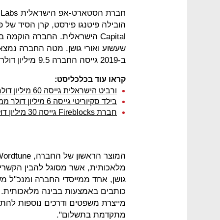
ב-2019 גייסה החברה 9.5 מיליון דולר מאותם המשקיעים.
קראו עוד בכלכליסט:
ורביט הישראלית גייסה 60 מיליון דולר
בילד סקיוריטי גייסה 6 מיליון דולר ממנכ"ל CrowdStrike
חברת Fireblocks גייסה 30 מיליון דולר ממייסד Coinbase
מלאכותית, אשר מסוגל להבין הקשרי
גושן, אחד ממייסדי החברה ומנכ"ל מ
כותבים באמצעות בבינה מלאכותית. 
מייצרת משפטים ודרכים נוספות להתב
מתקדמת בתשלום".