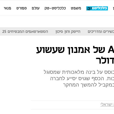
משפט
כלכליסט-טק
עולם
ספורט
פנאי
שירים ומדריכים
הייטק והון סיכון
הסטארטאפים המבטיחים 25
חברת AI21 Labs של אמנון שעשוע
סס על בינה מלאכותית שמסוגל
ות. הכסף שגויס יסייע לחברה
במקביל להמשך המחקר
 ישראלי