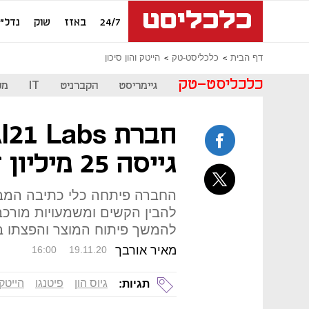
24/7
באזז
שוק
נדל"ן
דף הבית
כלכליסט-טק
הייטק והון סיכון
כלכליסט-טק
גיימריסט
הקברניט
IT
מכ
גייסה 25 מיליון דולר
החברה פיתחה כלי כתיבה המבו
להבין הקשים ומשמעויות מורכב
להמשך פיתוח המוצר והפצתו 
מאיר אורבך
16:00
19.11.20
גיוס הון
פיטנגו
הייטק
תגיות: