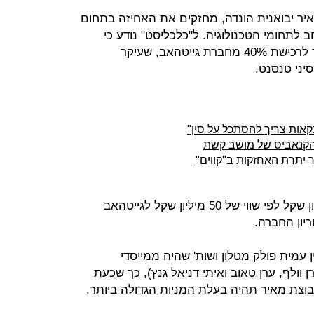
איר יבואנית הונדה, מחזקים את האחיזה בתחום
 לתחומי הטכנולוגיה. ל"כלכליסט" נודע כי
אבנר קז, בנו של ישראל, הוביל מהלך לרכישת 40% מחברת גייטהאב, שעיקר
יני טנסנט.
אות צריך להסתכל על סין"
הקנאביס של מושב קשת
על פי הערכות, מאיר השקיעו 20 מיליון שקל לפי שווי של 50 מיליון שקל לגייטהאב
יון החברה.
ן עמית פולק מטלון ושות' שהיה ממייסדי
 וולף, ערן טאוב ואיתי דניאל גנץ), כך שכעת