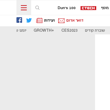
מוסף
Dun's 100
דואר אדום
ועידות
שוברת קודים
CES2023
+GROWTH
יומנו של סטארט