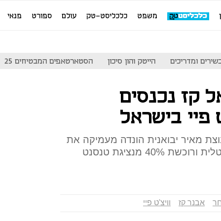
משפט
כלכליסט-טק
עולם
ספורט
פנאי
שירים ומדריכים
הייטק והון סיכון
הסטארטאפים המבטיחים 25
ל קז נכנסים
 פיי בישראל
השקעה ב־BUYME: קבוצת מאיר יבואנית הונדה מעמיקה את
נוכחותה בתחום הסליקה הדיגיטלית ורוכשת 40% מנציגת טנסנט
חר
אבנר קז
וויצ'ט פיי