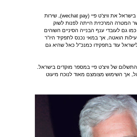
ביולי 2019 החליטה גייטהאב להפעיל בישראל את וויצ'ט פיי (wechat pay), שירות
שר המטרה המרכזית הייתה לפנות לשוק
מו גם לעובדי ענף הבנייה הסיניים השוהים
ילות הואטה, אך במאי נכנס לתפקיד היו"ר
 לישראל עוד בתפקידו כמנכ"ל כאל שהיא גם
שלום של וויצ'ט פיי במספר מוקדים בישראל.
אל, אך השימוש מצומצם מאוד לנוכח מיעוט