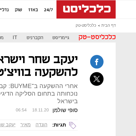
24/7
באזז
שוק
נדל"ן
דף הבית
כלכליסט-טק
כלכליסט-טק
גיימריסט
הקברניט
IT
מכ
יעקב שחר וישרא
להשקעה בוויצ'ט
אחרי ה
בישראל
סופי שולמן
06:54
18.11.20
הונדה
מאיר
יעקב ש
תגיות: