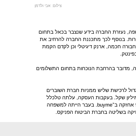
צילום: אבי ולדמן
ירופה, נעזרת החברה בידע שנצבר בכאל בתחום
רות. בנוסף לכך מתכננת החברה להרחיב את
ורה חכמה, ארנק דיגיטלי וכן לקדם הקמת
פינטק.
ונדה, מדובר בהרחבת הנוכחות בתחום התשלומים
דול לרכישת שליש ממניות חברת השוברים
גיטליים buyme לפי שווי של 250 מיליון שקל. בעקבות העסקה, עלתה טלכלל
שמוחזקת על ידי קבוצת מאיר ל־97% אחזקה ב־buyme. בעבר הייתה למשפחה
זיקה בשליטה בחברת הביטוח הפניקס.