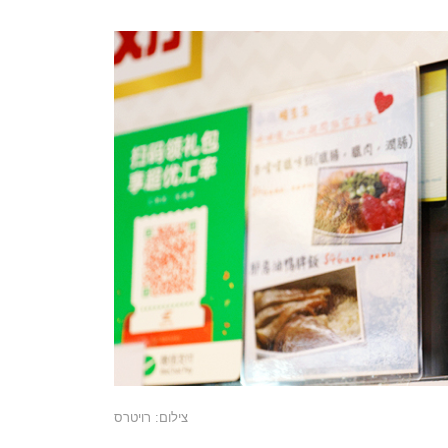
צילום: רויטרס