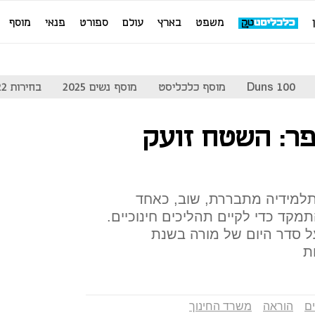
משפט
בארץ
עולם
ספורט
פנאי
מוסף
Duns 100
מוסף כלכליסט
מוסף נשים 2025
בחירות 2022
פר: השטח זועק
למידיה מתבררת, שוב, כאחד
מקד כדי לקיים תהליכים חינוכיים.
 סדר היום של מורה בשנת
ת
ם
הוראה
משרד החינוך