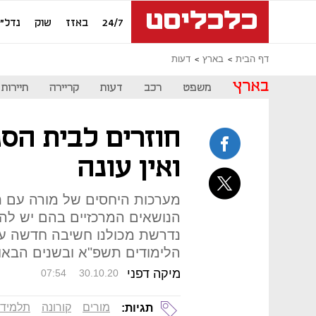
24/7
באזז
שוק
נדל"ן
דף הבית
בארץ
דעות
בארץ
משפט
רכב
דעות
קריירה
תיירות
חוזרים לבית הס
ואין עונה
מערכות היחסים של מורה עם ת
הנושאים המרכזיים בהם יש להת
נדרשת מכולנו חשיבה חדשה על
הלימודים תשפ"א ובשנים הבאו
מיקה דפני
07:54
30.10.20
מורים
קורונה
תלמידי
תגיות: