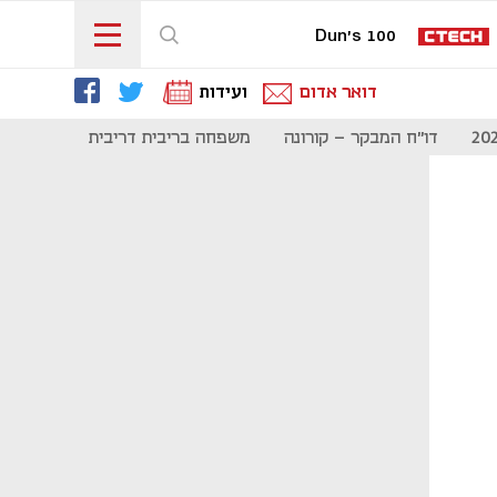
Dun's 100
דואר אדום
ועידות
דו"ח המבקר - קורונה
משפחה בריבית דריבית
תקשורת