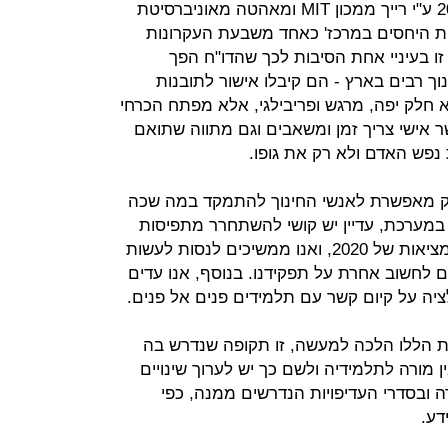
בדו"ח שפורסם לקראת ספטמבר 2020 ע"י רייך ממכון MIT ומאהטה מאוניברסיטת
ות היחסים במרכז' כאחד משבעת העקרונות
זו בעיניי אחת הסיבות לכך שהדו"ח הפך
נוך רבים בארץ - הם קיבלו אישור לתובנות
לא חלק יפה, מרגש ופריבילגי, אלא מפתח הכרחי
 אישי צריך זמן ומשאבים וגם מתווה שתואם
נפש האדם ולא רק את גופו.
יק מאפשרת לאנשי החינוך להתמקד במה שכה
במערכת, עדיין יש קושי להשתחרר מתפיסות
וסדירויות ארכאיות, שלא מתאימות למציאות של 2020, ואנו ממשיכים לנסות לעשות
 לחשוב אחרת על תפקידנו. בנוסף, אנו עדים
ציה על קיום קשר עם תלמידים פנים אל פנים.
ות הללו הלכה למעשה, זו תקופה שנדרש בה
 מורה לתלמידיה ולשם כך יש לערוך שינויים
 ובסדרי העדיפויות הנדרשים ממנה, כפי
דע.