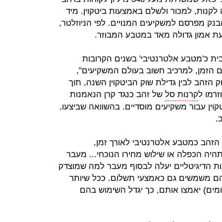
קנות, למכור ולשלם באמצעות ביטקוין. מיד
בנק מפרסם למשקיעים המנויים. לפי הניוזלטר,
ת אמון גדולה מאד במטבע המבוזר.
בית כ'מטבע אלטרנטיבי' בשנים הקרובות
 הזמן, למרכיב חשוב בעולם המשקיעים",
ק הזהב לבין גדילת שוק הביטקוין השנה, תוך
זרמו ל
קרנות סל
של זהב כנגד קרן הנאמנות
G), שמחזיקה ביטקוין עבור משקיעים מוסדיים. בהשוואה שביצעו,
.
הזהב כמטבע אלטרנטיבי לאורך זמן,
היה הכפלה או שילוש מחירו הנוכחי... מעבר
ות הדיגיטליים יעלה לבסוף מעבר למה שמוצדק
ם משמשים גם כאמצעי תשלום. ככל שיותר
מים) יאמצו אותם, כך יגדל השימוש בהם