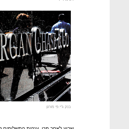
בנק ג'יי.פי מורגן