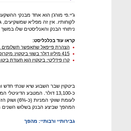
לקוחותיו. אין זה מפליא שמשקיעים, ג
ניתוחי הבנק והאנליסטים שלו במשך 
קראו עוד בכלכליסט:
הצהרת פייפאל שתאפשר תשלומים בק
415 מיליון דולר בשווי ביטקוין: מיקרוסטרטג'י מכריזה על נכס רזרבה חדש
קרן פידליטי: ביטקוין הוא תעודת ביט
ביטקוין שבר השבוע שיא שנתי חדש ו
המהפך שביצע הבנק בשלוש השנים ה
גבירותיי ורבותיי: מהפך