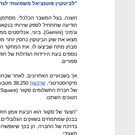
"לביטקוין פוטנציאל משמעותי לגד
השנה, בצל המשבר הכלכלי, מסתמן שה
וג'מיני (Gemini). ביוני, א
מצאו את שוק הביטקוין כחסין יותר מש
מבחן מתח שביצעו לו. את המחקר הם ב
נוספים בעת הירידות הגדולות של חו
ספורים.
אך בשבועיים האחרונים, לאחר שבחנ
מיקרוסטרטג'י,
שרכשה
של חברת התשלומים סקוור (Square)
הטונים השתנו.
"הצעד של סקוור הוא הבעת אמון חזקה
בבנק שמתמחים בשווקים הגלובליים. 
בדרכה של החברה, הן בכך שיאפשרו ל
תאגידי.