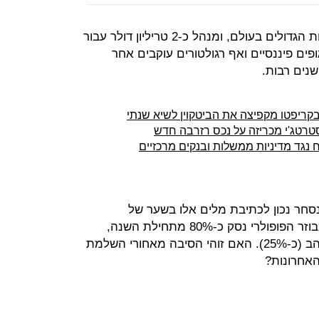
ג'יי.פי מורג'ן הוא אחד מבנקי ההשקעות הגדולים בעולם, ומנהל כ-2 טריליון דולר עבור
ופים פיננסיים ואף רגולטורים עוקבים אחר
שנים רבות.
ריפטו מקפיצה את הביטקוין לשיא שנתי
וח נגד מדיניות ממשלות ובנקים מרכזיים
נסחר נכון לכתיבת מלים אלו בשער של
כ-13,100 דולר. המטבע הדיגיטלי המבוזר הפופולרי נסק כ-80% מתחילת השנה,
לעומת שווקי המניות (כ-6%) ושוק הזהב (כ-25%). האם זוהי הסיבה מאחורי השלמת
אחרונות?