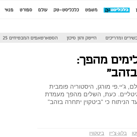
משפט
כלכליסט-טק
עולם
ספורט
פנאי
שירים ומדריכים
הייטק והון סיכון
הסטארטאפים המבטיחים 25
לימים מהפך:
בזהב"
 ג'יי.פי מורגן, היסטוריה פומבית
גיטליים. כעת, השלים מהפך מעמדת
וין הוא הונאה" ב-2017, ועד הניתוח כי "ביטקוין יתחרה בזהב"
טו
בלוג-צ'יין
ביטקווין