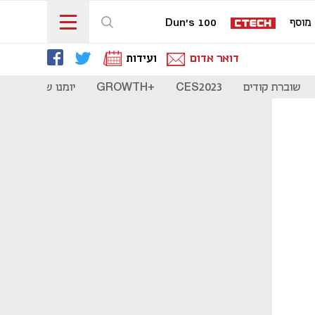
מוסף
Dun's 100
דואר אדום
ועידות
שוברת קודים
CES2023
+GROWTH
יומנו של סטארט