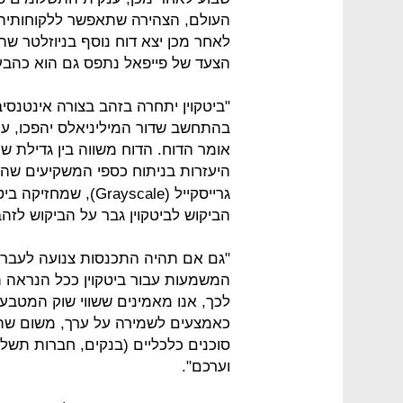
העולם, הצהירה שתאפשר ללקוחותיה ל
לאחר מכן יצא דוח נוסף בניוזלטר שה
הצעד של פייפאל נתפס גם הוא כהבע
"ביטקוין יתחרה בזהב בצורה אינטנסי
בהתחשב שדור המיליניאלס יהפכו, עם
אומר הדוח. הדוח משווה בין גדילת שו
היעזרות בניתוח כספי המשקיעים שהו
גרייסקייל (rayscale
הביקוש לביטקוין גבר על הביקוש לזהב
"גם אם תהיה התכנסות צנועה לעבר 
המשמעות עבור ביטקוין ככל הנראה ת
לכך, אנו מאמינים ששווי שוק המטבע
כאמצעים לשמירה על ערך, משום שה
סוכנים כלכליים (בנקים, חברות תשלו
וערכם".