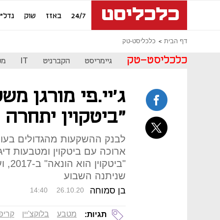
24/7
באזז
שוק
נדל"ן
דף הבית
כלכליסט-טק
כלכליסט-טק
גיימריסט
הקברניט
IT
מכ
ג'יי.פי מורגן מש
"ביטקוין יתחרה 
לבנק ההשקעות מהגדולים בעולם,
ארוכה עם ביטקוין ומטבעות די
"ביטק
שניתנה השבוע
בן סמוחה
14:40
26.10.20
מטבע
בלוקצ'יין
קריפ
תגיות: