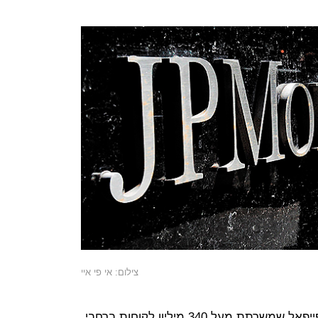
צילום: אי פי איי
שבוע לאחר מכן, ענקית התשלומים פייפאל שמשרתת מעל 340 מיליון לקוחות ברחבי