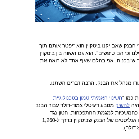
י הבנק שאם יקנו ביטקוין הוא "יפטר אותם תוך
ו וכי הם טיפשים". הוא גם השווה בין ביטקוין
וליפים מהמאה ה-17, ואמר ש"בכנות, אני בהלם שאף אחד לא רואה את
דו מנהל את הבנק, הרבה דברים השתנו.
 כמו "
השינוי האמיתי טמון בטכנולוגיית
היה
להשיק
מטבע דיגיטלי צמוד-דולר עבור הבנק
, במה שהסתמן כהמשכיות למגמת ההתפכחות. הטון נגד
ביטקוין נשמר, כשבינואר 2019 פרסמו אנליסטים של הבנק שביטקוין בדרך ל-1,260