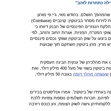
ילה כתחרות לזהב"
מהפך הושלם. בחודש מאי, ג'יי.פי מורגן
הודיעה שתתחיל לספק שירותי בנקאות לזירות מסחר בביטקוין: קוינבייס (Coinbase)
נליסטים ממחלקת הנגזרים הפיננסיים של הבנק דיווחו כי
ווקי המט"ח, המניות, אגרות החוב והזהב, לפי
יצעו על שוק הביטקוין ושווקי נכסים פיננסיים
דש מרץ, מהן ביטקוין השתקם תוך שבועות
ו את מהלכיהן של ענקית הבינה העסקית
38,250 מטבעות ביטקוין בשווי של מעל 400 מיליון דולר, ואת
שעשתה מהלך דומה
בגובה 50 מיליון דולר,
 בעתידו של ביטקוין", אמרו אנליסטים בכירים
לפיהם, חברות תשלומים נוספות צפויות ללכת
לקוחותיהן גישה לשוק הצומח, והן כנכס רזרבה