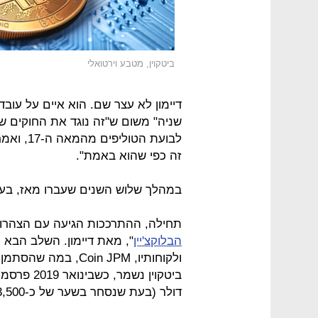
ביטקוין, מטבע וירטואלי
דיימון לא עצר שם. הוא איים על עובד
שניה" משום ש"זה נוגד את החוקים שלנ
לבועת הט
זה כפי שהוא באמת".
במהלך שלוש השנים שעברו מאז, בעו
תחילה, ההתרככות הגיעה עם הצהרות
הבלוקצ'יין
", מאת דיימון. השלב הבא 
ולקוחותיו, Coin JPM
דולר (בעת שנסחר בשער של כ-3,500 דולר).