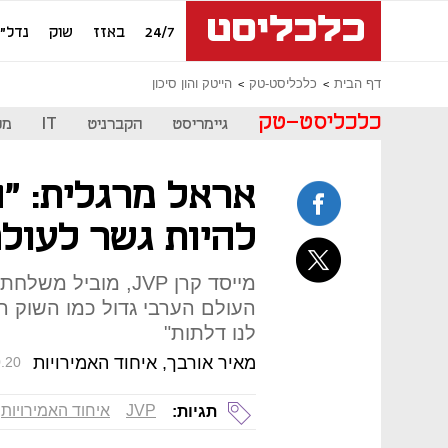
24/7
באזז
שוק
נדל"ן
דף הבית
כלכליסט-טק
הייטק והון סיכון
כלכליסט-טק
גיימריסט
הקברניט
IT
מכ
אראל מרגלית: "ה
להיות גשר לעול
מייסד קרן JVP, מוב
העולם הערבי גדול כמו השוק ה
לנו דלתות"
מאיר אורבך, איחוד האמירויות
.20
JVP
איחוד האמירויות
תגיות: