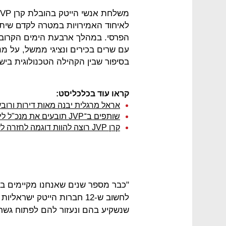
לאיחוד האמירויות במטרה לקדם שיתו
הפרסי. במהלך ארבעת הימים הקרובי
עם שרים בכירים ונציגי ממשל, על מ
בסיפור שבין הקהילה הטכנולוגית בישר
קראו עוד בכלכליסט:
אראל מרגלית יבנה מאות דירות ורו
שותפים ב־JVP תובעים את מנכ"ל לידספייס: פעל למכירה בלי אישור הדירקטוריון
קרן JVP רוצה להוות דוגמה לחזרה לעבודה בהייטק תחת הקורונה
"כבר מספר שנים שאנחנו מקיימים בש
לחשוב ש-12 חברות הייטק יש
שנשקיע בהם ונעזור להם לפתוח גשר