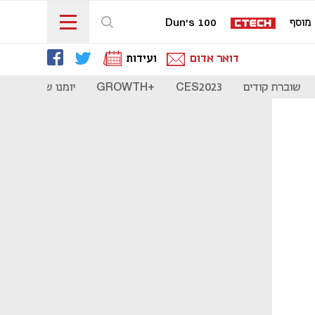
מוסף
Dun's 100
דואר אדום
ועידות
שוברת קודים
CES2023
+GROWTH
יומנו של סטארט