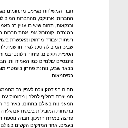
חברי המשלחת מגיעים מתחומים מגווני
החברות: ארניקס, מהחברות המובילות
ובנקאות, תחום שיש בו עניין רב בא
במזה"ת. קונטרול-אפ, אחת חברות ה
רשתות עבודה מרחוק ומאפשרת ביצוע
שבע, המובילה טכנולוגיה חדשנית לה
הטעיית תוקפים, פיתוח רלוונטי במיוח
פיננסיים עולמיים כמו האמירויות. 
בבאר שבע, נותנת פתרון ביומטרי מ
בסיסמאות.
תחום הפודטק זוכה לעניין רב מהממשל
המייצרת תחליף לחלבון מחומוס עם ע
המעניינות בעולם בתחום. באירופה ה
ברשתות המובילות ביבשת עם גלידה, 
פריצה במזרח התיכון. חברה נוספת היא
בעצים. אחד המזיקים הקשים בעולם 