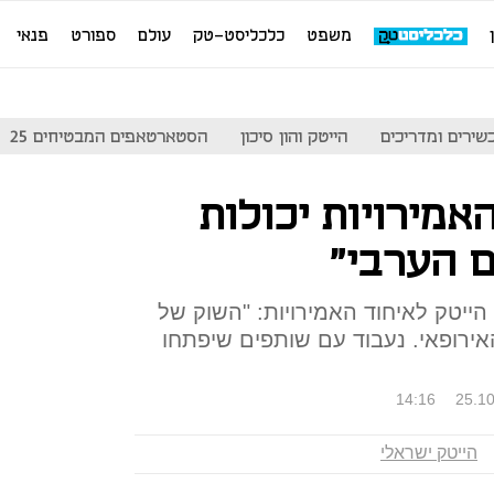
משפט
כלכליסט-טק
עולם
ספורט
פנאי
שירים ומדריכים
הייטק והון סיכון
הסטארטאפים המבטיחים 25
אמירויות יכולות
ם הערבי"
יל משלחת הייטק לאיחוד האמירויות: "השוק של
אירופאי. נעבוד עם שותפים שיפתחו
14:16
25.10
הייטק ישראלי