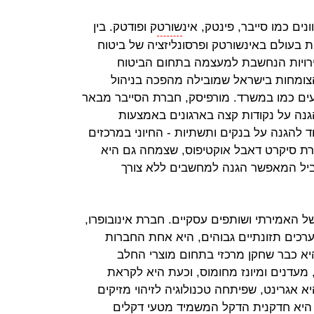
ם כמו סייבר, פינטק, אינ
שורט
ק ופודטק. בין
 בעולם באינשורטק ופרסונליזציה של ביטוח
מירויות הנחשבת למעצמה בתחום הביטוח
צומחות בישראל שמובילה מהפכה בניהול
ים כמו במשרד. מורפיסק, חברת הסייבר מבאר
גנה על נקודות קצה בארגונים באמצעות
ד להגנה על בנקים ותשתיות - החיוני במרכזים
חברת סיקרט דאבל אוקטיפוס, שצמחה גם היא
וביל המאפשר הגנה למחשבים ללא צורך
 האמירתי ושותפים עסקיים. חברת אינובופרו,
רכים תזונתיים גבוהים, היא אחת החברות
יא כבר שחקן מרכזי בתחום מוצרי החלב
מעדנים ומיונז מחומוס, וכעת היא לקראת
 אגרינט, שפיתחה טכנולוגיה לזיהוי מזיקים
היא חדקנית הדקל המשמיד מטעי דקלים