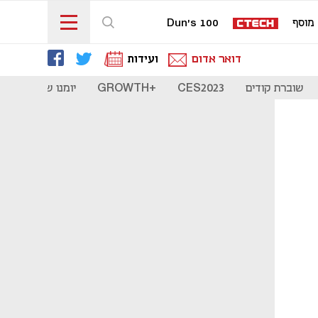
מוסף
Dun's 100
דואר אדום
ועידות
שוברת קודים
CES2023
+GROWTH
יומנו של סטארט