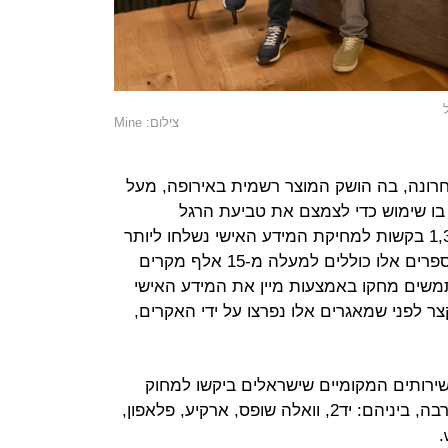
צילום: Mine
ונה, בה הושק המוצר רשמית באירופה, מעל
שו בו שימוש כדי לצמצם את טביעת הרגל
הדיגיטלית שלהם, כשמעל ל-1,300,000 בקשות למחיקת המידע האישי נשלחו ליותר
מ-150 אלף חברות ברחבי העולם. מספרים אלו כוללים למעלה מ-15 אלף מקרים
Epic S", בהם משתמשים מחקו באמצעות מיין את המידע האישי
ר לפני שמאגרים אלו נפרצו על ידי האקרים,
השירותים המקומיים שישראלים ביקשו למחוק
מהם את המידע האישי שלהם הכי הרבה, ביניהם: יד2, וואלה שופס, ארקיע, פלאפון,