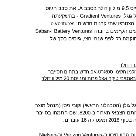
הסטארט-אפ הישראלי מיין (MINE) גייס 9.5 מיליון דולר בסבב A. את סבב הגיוס
הובילה, קרן הון סיכון הממוקדת AI של גוגל; Gradient Ventures - בהשקעתה
הראשונה ביזמות ישראלית; להשקעה הצטרפו שתי קרנות חדשות: e.ventures
,MassMutual Ventures לצד המשקיעים הקיימים בחברה Battery Ventures ו-Saban
, שהוקמה רק לפני שנה וחצי, גיוסים בסך של
שולמן הקימו סטארט-אפ חדש בתחום הסייבר
טיקה אצל פרות ומגייסת 20 מיליון דולר
גל גולן (הטכנולוג הראשי) וקובי ניסן (מנהל מוצר
ראשי). רינגל וגולן הכירו במסגרת שירותם הצבאי הארוך ב-8200, שם התמחו בסייבר
16 עובדים.
לאחר שירותו הצבאי, רינגל פעל בתחום ההון סיכון ב-Verizon Ventures וב-Nielsen,