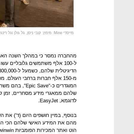
מייסדי Mine: מימין: קובי ניסן, גל גולן וגל רינגל
מהחברה נמסר כי במהלך השנה האחר
ל-100 אלף משתמשים גלובליים ע
המוגדרים כ-"ave
שלהם ממאגרי מידע מסחריים, זמן קצ
לדוגמא, EasyJet.
בנוסף, במיין חושפים היום (ד') את 
הוט ואתר המכירות הפומביות winwin.