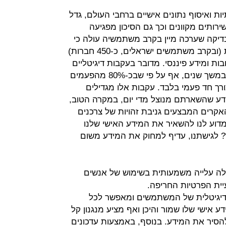
 ואיסוף נתונים אישיים ברחבי העולם, גדל
ותים מקוונים וכך גם הסיכון מפגיעה
יקה שערכה מיין בקרב משתמשיה עולה כי
בממוצע, בכל רגע נתון, כ-350 חברות (ובקרב משתמשים ישראלים, כ-450 חברות)
בות ומידע פיננסי. מדובר בעקבות דיגיטליים
(digital footprints) שנשארים ברשת במשך שנים, אף על פי שבכ-80% מהפעמים
רך חד פעמי בלבד. עקבות אלו מגדילים
ע שהשארתם מנוצל מדי יום, במקרה הטוב,
אקרים המבצעים גניבת זהויות של צרכנים
מדוע לנו להשאיר את המידע האישי שלנו
ך? לגישתנו, עדיף למחוק את המידע משום
חלה עלייה משמעותית בשימוש של אנשים
עיית הפרטיות החריפה.
דיגיטלית של המשתמשים ומאפשר לכל
 אישי שלו שמור והיכן ואף מציע מנגנון קל
סיר את המידע. בנוסף, באמצעות עדכונים