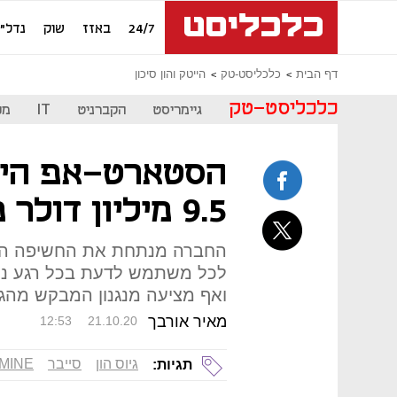
24/7
באזז
שוק
נדל"ן
דף הבית
כלכליסט-טק
הייטק והון סיכון
כלכליסט-טק
גיימריסט
הקברניט
IT
מכ
9.5 מיליון דולר מקרן ה-AI של גוגל
החברה מנתחת את החשיפה הד
לכל משתמש לדעת בכל רגע נתון
ואף מציעה מנגנון המבקש מהג
מאיר אורבך
12:53
21.10.20
גיוס הון
סייבר
MINE
תגיות: