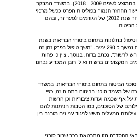
שבפוליסות הפרט (87% לעומת 39% בממוצע לשנים 2009 - 2018). במשרד המבקר
עור ההחזר הנמוך בפוליסות הפרט ככשל מרכזי
בתחום, אין בידה בחינה כמותית (לאחר שנת 2012) של הגורמים לפער זה, ובהם
הביטוח.
יפול בתלונות בתחום ביטוחי הבריאות בשנת
2018 שהרשות הכריעה כי הן מוצדקות נמשך כ-290 ימים. "משך טיפול בפרק זמן זה
ש לרשות", נכתב בדוח. בנוסף, צוין כי פחות
גרומים המקצועיים ברשות ואילו רובן המכריע נבחנו
וכני הביטוח בתחום ביטוחי הבריאות. במשרד
ה של מעמד סוכני הביטוח בתחום זה, כפי
 על אף שכמה ועדות ציבוריות וכן הרשות
לותם של הסוכנים, כמו הטבות הניתנות להם
עילותם המעלים חשש לניגוד עניינים מובנה בין
באי ההסדרה הזו מתבטאת בכך שרוב סוכני