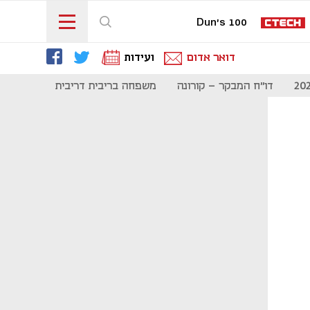
Dun's 100
דואר אדום
ועידות
דו"ח המבקר - קורונה
משפחה בריבית דריבית
תקשורת