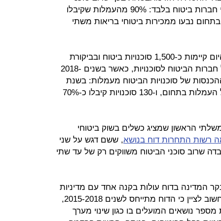
הביטוח משווקים ביטוחים של עד שתי חברות ביטוח בלבד: 90% מהעמלות שקיבלו
וכני הביטוח בתחום נבעו ממכירות ביטוחי בריאות משתי
בנוסף תחום זה מתאפיין בריכוזיות: היום קיימות כ-1,500 סוכנויות ביטוח ובביקורת
נמצאה ריכוזיות בחלוקת העמלות של חברות הביטוח לסוכנויות, כאשר בשנים 2018-
ת ההכנסות של סוכנויות הביטוח מעמלות: בשנת
2018 קיבלו 15 סוכנויות כ-40% מכלל העמלות בתחום, ו-130 סוכנויות קיבלו כ-70%
שלתי הראשון שמציג כשלים בשוק ביטוחי
ה רשות התחרות דוח בנושא
, ששם דגש על שני
בדה שרוב סוכני הביטוח משווקים רק של עד שתי
ר המדינה בדוח עולות בקנה אחד עם מדיניות
רשות שוק ההון בשנתיים האחרונות. חשוב לציין כי הדוח מתייחס לשנים 2015-2018,
מספר נושאים המועלים בו כגון שינוי מערך