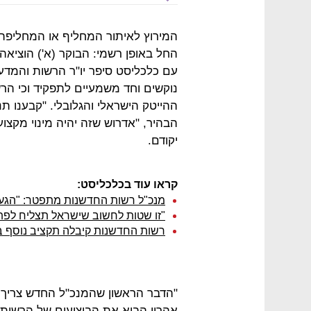
המירוץ לאיתור המחליף או המחליפה
החל באופן רשמי: הבוקר (א') הוציא
עם כלכליסט סיפר יו"ר הרשות והמדע
נוקשים וחד משמעיים לתפקיד וכי ה
ההייטק הישראלי והגלובלי. "קבענו ת
הבהיר, "אדרוש שזה יהיה מינוי מקצוע
יקודם.
קראו עוד בכלכליסט:
מנכ"ל רשות החדשנות מתפטר: "הגעתי
"זו שטות לחשוב שישראל תצליח לפתח
רשות החדשנות קיבלה תקציב נוסף בסך 390 מיליון שקל להשקעה בהייטק 
"הדבר הראשון שהמנכ"ל החדש צריך 
אהרון הביא את הביצועים של הרשות 