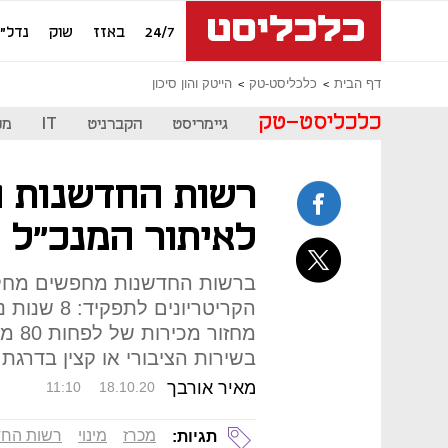
24/7
באזז
שוק
נדל"ן
דף הבית
כלכליסט-טק
הייטק והון סיכון
כלכליסט-טק
גיימריסט
הקברניט
IT
מכ
רשות החדשנות ה
לאיתור המנכ״ל 
ברשות החדשנות מחפשים מחליף 
הקריטריונים
מחזו
בשירות הציבורי או קצין בדרגת
מאיר אורבך
11:10
18.10.20
מכרז
מינוי
רשות החד
תגיות: