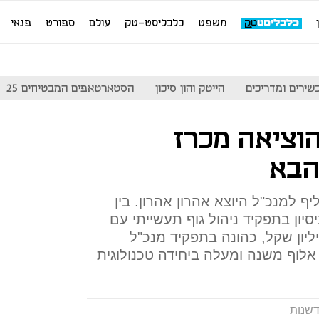
משפט
כלכליסט-טק
עולם
ספורט
פנאי
שירים ומדריכים
הייטק והון סיכון
הסטארטאפים המבטיחים 25
וציאה מכרז
הבא
למנכ"ל היוצא אהרון אהרון. בין
 לתפקיד: 8 שנות ניסיון בתפקיד ניהול גוף תעשייתי עם
ר מכירות של לפחות 80 מיליון שקל, כהונה בתפקיד מנכ"ל
 אלוף משנה ומעלה ביחידה טכנולוגית
שנות