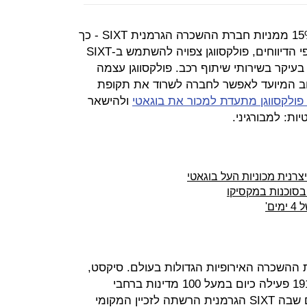
פולקסווגן העולמית נערכת לרכישת 15% ממניות חברת ההשכרה הגרמנית SIXT - כך
מדווחים אמצעי תקשורת בגרמניה. לפי הדיווחים, פולקסווגן צפויה להשתמש ב-SIXT
עיקר בשירותי שיתוף רכב. פולקסווגן עצמה
חב המיועד לאפשר לחברה לשרוד את תקופת
 פולקסווגן מתעדת למכור את בוגאטי
ולהישאר
ות: למבורגיני.
יצרנית מכוניות העל בוגאטי
בסוכנות במקסיקו
ם'
השכרה האירופיות הגדולות בעולם. סיקסט,
שהוקמה על ידי משפחת סיקסט ב-1912 פעילה כיום במעל 100 מדינות ברחבי
העולם, כאשר המדינה היחידה בעולם שבה SIXT הגרמנית הרשתה לזכיין המקומי