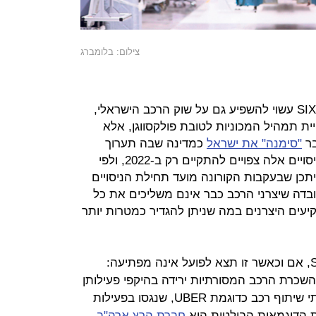
צילום: בלומברג
שיתוף פעולה כזה בין פולקסווגן ובין SIXT עשוי להשפיע גם על שוק הרכב הישראלי,
ית תמהיל המכוניות לטובת פולקסווגן, אלא
בר
"סימנה" את ישראל
כמדינה שבה תערוך
ניסויים במכוניות אוטונומיות. אלא שניסויים אלה צפויים להתקיים רק ב-2022, ולפי
יתכן שבעקבות הקורונה מועד תחילת הניסויים
עובדה שיצרני הרכב כבר אינם משליכים את כל
יעים היצרנים במה שניתן להגדיר כמטרות יותר
החלטתה של פולקסווגן לחבור ל-SIXT, אם וכאשר זו תצא לפועל אינה מפתיעה:
שכרת הרכב המסורתיות ירידה בהיקפי פעילותן
בגלל רמת הזמינות הגבוהה של שירותי שיתוף רכב כדוגמת UBER, שנגסו בפעילות
 הדוגמאות הבולטות היא
חברת הרץ ארה"ב
.