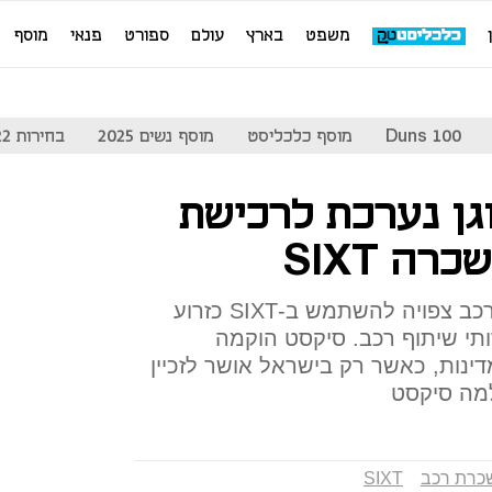
משפט
בארץ
עולם
ספורט
פנאי
מוסף
Duns 100
מוסף כלכליסט
מוסף נשים 2025
בחירות 2022
וגן נערכת לרכישת
לפי דיווחים בגרמניה, יצרנית הרכב צפויה להשתמש ב-SIXT כזרוע
תי שיתוף רכב. סיקסט הוקמה
191 ופועלת ביותר מ-100 מדינות, כאשר רק בישראל אושר לזכיין
מה סיקסט
כרת רכב
SIXT