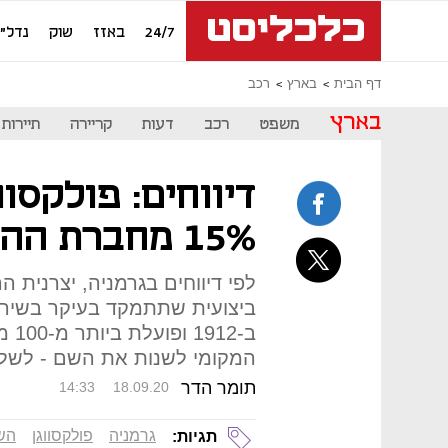
24/7
באזז
שוק
נדל"ן
דף הבית
בארץ
רכב
בארץ
משפט
רכב
דעות
קריירה
תיירות
דיווחים: פולקסו
15% מחברת ההשכרה SIXT
ביצועית שתתמקד בעיקר בשירו
ב-2
המקומי לשנות את השם - לשל
תומר הדר
14:33
18.09.20
גרמניה
פולקסווגן
הש
תגיות: