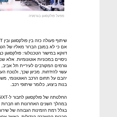
מפעל פולקסווגן בגרמניה
אם כי לא במובן הברור מאליו של הטי
דווקא במישור הטכנולוגי: פולקסווגן כ
גורמים המקורבים לעיריית תל אביב, 
עשוי להידחות. מכיוון שכך, ולנוכח ה
יהבם על תחום הרכב האוטונומי, משק
בנות ביצוע, כלומר שיתופי רכב.
במהלך השנים האחרונות חוו חברות ה
חברות ההשכרה הגדולות, כאשר אחת