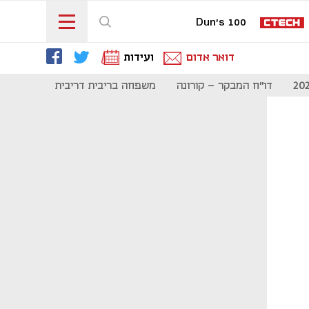
Dun's 100
דואר אדום
ועידות
דו"ח המבקר - קורונה
משפחה בריבית דריבית
תקשורת