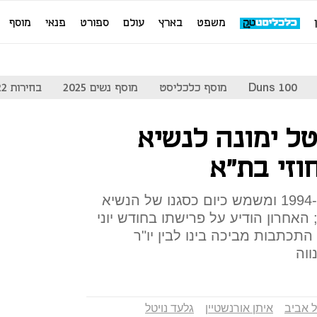
משפט
בארץ
עולם
ספורט
פנאי
מוסף
Duns 100
מוסף כלכליסט
מוסף נשים 2025
בחירות 2022
ל ימונה לנשיא
זי בת"א
נויטל, בן ה-61, מונה לשיפוט ב-1994 ומשמש כיום כסגנו של הנשיא
 האחרון הודיע על פרישתו בחודש יוני
כתבות מביכה בינו לבין יו"ר
ווה
 אביב
איתן אורנשטיין
גלעד נויטל