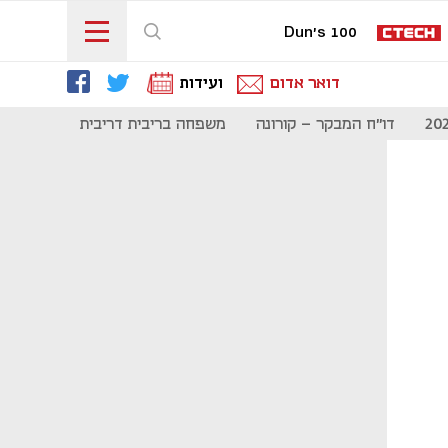
Dun's 100
דואר אדום
ועידות
דו"ח המבקר - קורונה
משפחה בריבית דריבית
תקשורת