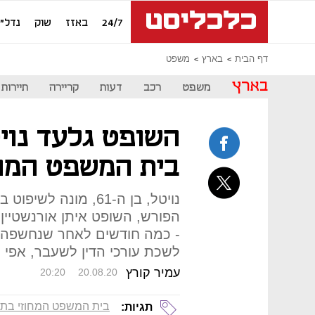
24/7
באזז
שוק
נדל"ן
דף הבית
בארץ
משפט
בארץ
משפט
רכב
דעות
קריירה
תיירות
השופט גלעד נויט
בית המשפט המחו
הפורש, השופט איתן אורנשטיין;
- כמה חודשים לאחר שנחשפה הת
לשכת עורכי הדין לשעבר, אפי נ
עמיר קורץ
20:20
20.08.20
בית המשפט המחוזי בתל
תגיות: