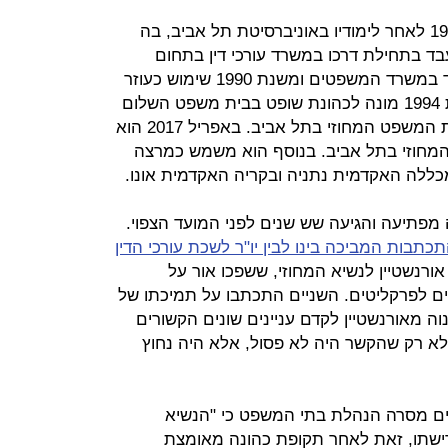
נויטל, 61, הוסמך כעורך דין בשנת 1986 לאחר לימודיו באוניברסיטת תל אביב, בה
ד בתחילת דרכו במשרד עורכי דין בתחום
האזרחי. בין השנים 1984 ל-1989 עבד במשרד המשפטים ומשנת 1990 שימוש כעוזר
בכיר ליועץ המשפטי לממשלה. בשנת 1994 מונה לכהונת שופט בבית משפט השלום
בתל אביב וב-2007 קודם לשופט בבית המשפט המחוזי בתל אביב. באפריל 2017 הוא
המחוזי בתל אביב. בנוסף הוא משמש כמרצה
במכללה האקדמית נתניה ובקריה האקדמית אונו.
אורנשטיין, בגיל 64, היתה מפתיעה והגיעה שש שנים לפני המועד הצפוי.
בות המביכה בינו לבין יו"ר לשכת עורכי הדין
אורנשטיין לנשיא המחוזי, ששפכו אור על
ים לפרקליטים. השניים התכתבו על תמיכתו של
נוה מאורנשטיין לקדם עניינים שונים הקשורים
י לא רק שהקשר היה לא פסול, אלא היה נחוץ
יים מסרה הנהלת בתי המשפט כי "הנשיא
רישתו, זאת לאחר תקופת כהונה מאומצת