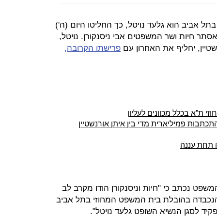
 אביב הוא גלעד נויטל, כך החליטו היום (ה')
תר חיות ושר המשפטים אבי ניסנקורן. נויטל,
טיין, יחליף את האחרון עם
פרישתו הקרובה,
י ת”א בכלל מכוונים לעליון
כתבות פמיליארית מדי בין איתן אורנשטיין
ה תחת עננה
ט נכתב כי "חיות וניסנקורן הודו מקרב לב
והנכבדה בהובלת בית המשפט המחוזי בתל אביב
יד לסגן הנשיא השופט גלעד נויטל".