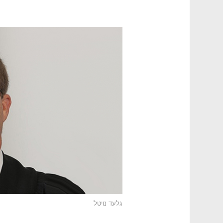
גלעד נויטל