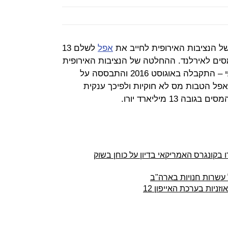
 הנציבות האירופית לחייב את
אפל
לשלם 13
יארד דולר) במסים לאירלנד. ההחלטה של הנציבות האירופית
– הזרוע הביצועית של האיחוד האירופי – התקבלה באוגוסט 2016 והתבססה על
פל הטבות מס לא חוקיות ולפיכך ענקית
13 מיליארד יורו.
דו בקונגרס האמריקאי בדיון על כוחן בשוק
 עשרות חנויות בארה"ב
ניות בערכת האייפון 12