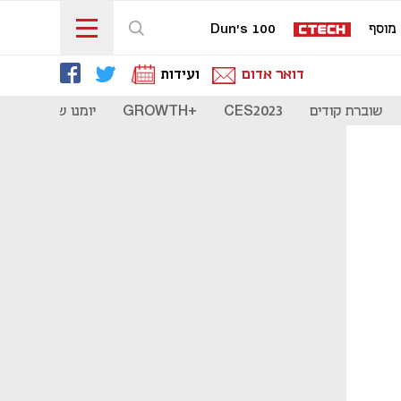
מוסף
Dun's 100
דואר אדום
ועידות
שוברת קודים
CES2023
+GROWTH
יומנו של סטארט