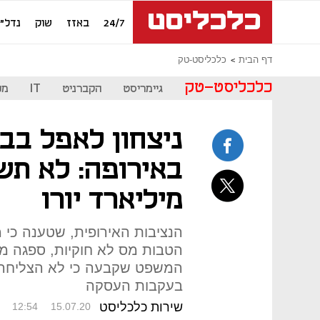
24/7
באזז
שוק
נדל"ן
דף הבית
כלכליסט-טק
כלכליסט-טק
גיימריסט
הקברניט
IT
מכ
ניצחון לאפל בב
מיליארד יורו
הנציבות האירופית, שטענה כי
הטבות מס לא חוקיות, ספגה מ
המשפט שקבעה כי לא הצליחה ל
בעקבות העסקה
שירות כלכליסט
12:54
15.07.20