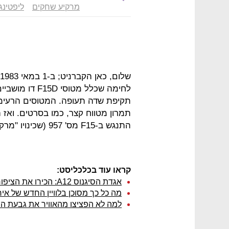
מרקיע שחקים
ליפטינג
לחימה שכלל מטו
תקיפת שדה תעופה. המטוסים הרעימ
תמרון מטווח קצר, כמו בסרטים. ואז 
התנגש ב-F15 מס' 957 (שכינויו "מרקיע שחקים" - שם נפלא למטוס) בעוצמה אדירה.
קראו עוד בכלכליסט:
אגדת הסיגנוס A12: הכירו את הציפור הכי שחורה
מה כל כך מסוכן בלוויין החדש של איר
למה לא הפציצו מהאוויר את גבעת 