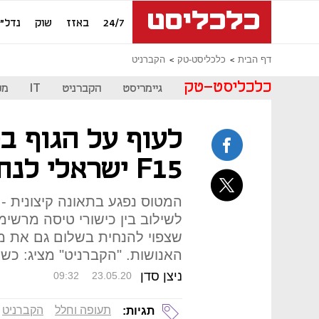
24/7
באזז
שוק
נדל"ן
דף הבית
כלכליסט-טק
הקברניט
כלכליסט-טק
גיימריסט
הקברניט
IT
מכ
לעוף על הגוף בט
F15 ישראלי לנחות עם כנף אחת?
המטוס נפגע בתאונה קיצונית - 
שצפוי להנחית בשלום גם את מ
האנושות. "הקברניט" מציג: כשכ
ניצן סדן
09:32
23.05.20
תעופה וחלל
הקברניט
תגיות: