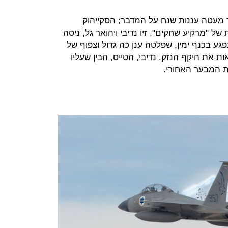
 מעטה עננות שנח על המדבר; הסקייהוק
 של "מרקיע שחקים", זיו נדיבי ויהואר גל, ניסה
צב את מטוסו המסתחרר. ה-F15 נפגע בכנף ימין, שפלטה ענן כה גדול וצפוף של
ת את היקף הנזק. נדיבי, הטייס, הבין שעליו
ת המבער האחורי.