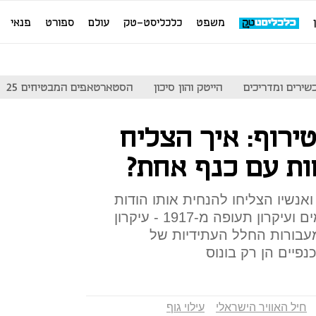
משפט
כלכליסט-טק
עולם
ספורט
פנאי
שירים ומדריכים
הייטק והון סיכון
הסטארטאפים המבטיחים 25
ירוף: איך הצליח
ואנשיו הצליחו להנחית אותו הודות
לשילוב בין כישורי טיסה מרשימים ועיקרון תעופה מ-1917 - עיקרון
עבורות החלל העתידיות של
נפיים הן רק בונוס
חיל האוויר הישראלי
עילוי גוף