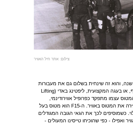
צילום: אתר חיל האוויר
 שנה, והוא זה שינחית בשלום גם את מעבורות
החלל הבאות של האנושות: עילוי הגוף, או בעגה המקצועית, ליפטינג באדי (Lifting
המטוס עצמו מתפקד כפרופיל אווירודינמי,
שצורתו דוחקת אוויר כלפי מטה ומשאירה את המטוס באוויר. ה-F15 הוא מטוס בעל
. כשמוסיפים לכך את הגאי הגובה המגודלים
ר ואפילו - כפי שהוכיחו טייסינו המעולים -