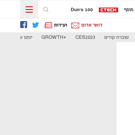
מוסף
Dun's 100
דואר אדום
ועידות
שוברת קודים
CES2023
+GROWTH
יומנו של סטארט