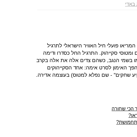
 באדי
שלום, כאן הקברניט; ב-1 במאי 1983 המריאו פועלי חיל האוויר הישראלי לתרגיל
סי F15D דו מושביים ומטוסי סקייהוק. התרגיל החל כסדרו ודימה
ו בשמי הנגב, כשהם צדים אלה את אלה בקרב
הפך האימון לסרט אימה: אחד הסקייהוקים
אן?
התחמושת?