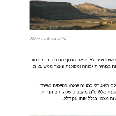
צילום: USAF+tripadvisor
ירקו אש וסיפקו לצוות את הדחף הנדרש. כך קירטע
המטוס הפגוע עד לבסיס רמון, שם נחת במהירות גבוהה ומסוכנת ונעצר ממש 20 מ'
 תיאטרלי כמו זה שאחז בטייסים כשירדו
מהמטוס. ל"מרקיע שחקים" נקטעה הכנף כ-60 ס"מ מהבסיס שלה. הם הנחיתו
ה מצבו, בגלל אותו ענן דלק.