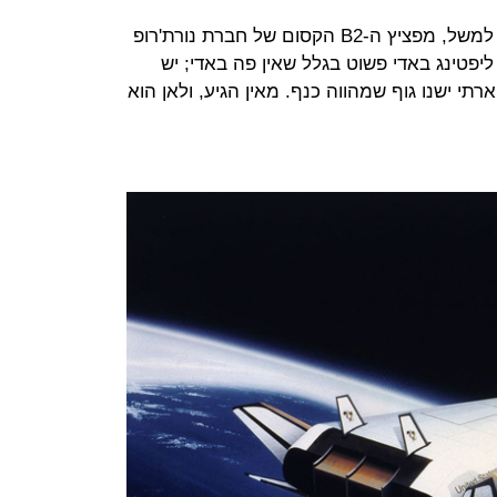
גם במטוסים בתצורת כנף מעופפת - למשל, מפציץ ה-B2 הקסום של חברת נורת'רופ
ו ליפטינג באדי פשוט בגלל שאין פה באדי; יש
רתי ישנו גוף שמהווה כנף. מאין הגיע, ולאן הוא