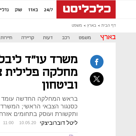
24/7
באזז
שוק
נדל"ן
דף הבית
בארץ
משפט
בארץ
משפט
רכב
דעות
קריירה
תיירות
משרד עו"ד ליבל
מחלקה פלילית צו
וביטחון
בראש המחלקה החדשה עומד עו
כסנגור הצבאי הראשי; המשרד 
ותקשורת ועוסק בתחומים אזרחי
ליטל דוברוביצקי
11:00
10.05.20