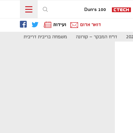
Dun's 100
דואר אדום
ועידות
דו"ח המבקר - קורונה
משפחה בריבית דריבית
תקשורת