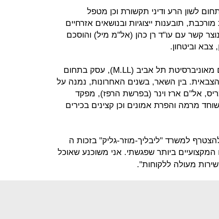
ום לשון הרע ודיני תקשורת וכן מטפל
ורכבת, תובענות ייצוגיות ובנושאים אזרחיים
וצר קשר עם עו"ד רן כהן (אל"מ מיל) והוסכם
צבא וביטחון.
עו"ד רן כהן, בעל תואר שני במשפטים מאוניברסיטת תל אביב (M.LL), עסק בתחום
צבאית. בין השאר, בשנים האחרונות, נמנה על
יס, אל"ם ארז וינר (בפרשת הרפז), מפקד
חד מרמה והפרת אמונים וכן קצינים בכירים
הצטרף למשרד "ליבליך-מוזר-גליק" בזכות ה
המקצועיים ביותר שפגשתי. אני משוכנע שאוכל
שירות מעולה ללקוחות".