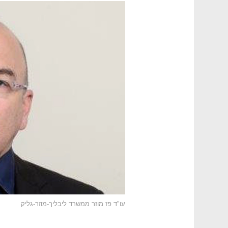
עו"ד פז מוזר ממשרד ליבליך-מוזר-גליק