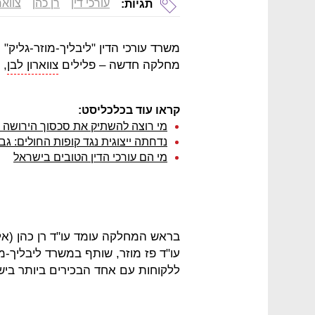
עורכי דין
רן כהן
צוואר
תגיות:
משרד עורכי הדין "ליבליך-מוזר-גליק
מחלקה חדשה – פלילים
צווארון לבן
, 
קראו עוד בכלכליסט:
מי רוצה להשתיק את סכסוך הירוש
נדחתה ייצוגית נגד קופות החולים: ג
מי הם עורכי הדין הטובים בישראל
בראש המחלקה עומד עו"ד רן כהן (אל
עו"ד פז מוזר, שותף במשרד ליבליך-מו
ללקוחות עם אחד הבכירים ביותר ביש