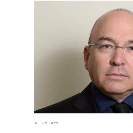
צילום: איל יזהר