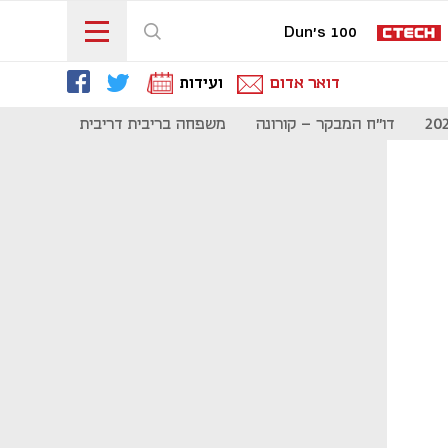
Dun's 100
דואר אדום
ועידות
דו"ח המבקר - קורונה
משפחה בריבית דריבית
תקשורת