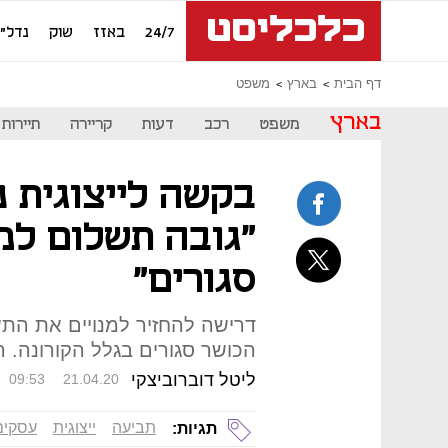
24/7
באזז
שוק
נדל"ן
דף הבית
בארץ
משפט
בארץ
משפט
רכב
דעות
קריירה
תיירות
בקשה לייצוגית נ
"גובה תשלום למ
סגורים"
דרישה להחזיר למנויים את הת
הכושר סגורים בגלל הקורונה. היקף התב
ליטל דוברוביצקי
09:53
21.04.20
תביעה
ייצוגית
עסקים
תגיות: