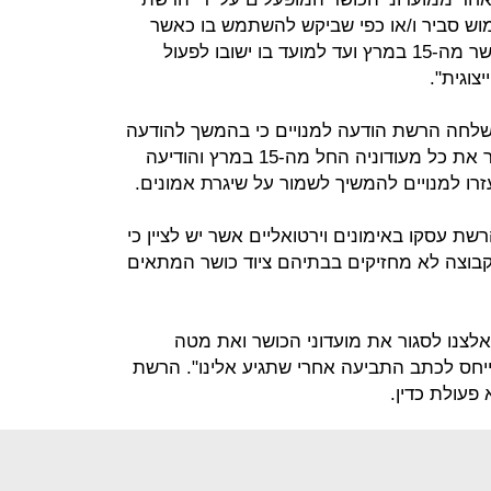
וש סביר ו/או כפי שביקש להשתמש בו כאשר
רכש את המנוי, בשל סגירת חדרי הכושר מה-15 במרץ ועד למועד בו ישובו לפעול
צוגית".
 בבקשה כי ב-14 במרץ שלחה הרשת הודעה למנויים כי בהמשך להודעה
שפרסם משרד הבריאות הרשת תסגור את כל מעודוניה החל מה-15 במרץ והודיעה
רו למנויים להמשיך לשמור על שיגרת אמונים.
ת עסקו באימונים וירטואליים אשר יש לציין כי
 הקבוצה לא מחזיקים בבתיהם ציוד כושר המתאים
לצנו לסגור את מועדוני הכושר ואת מטה
ייחס לכתב התביעה אחרי שתגיע אלינו". הרשת
 פעולת כדין.