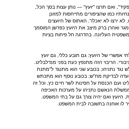
קיד", ואם תרצו "יועץ" — נותן עצות בסך הכל,
ותיו כמו שהציפורים מתייחסות למזונן
ו, לא ירצו לא יאכלו". האתוס של היועצים
מגר ואהרן ברק מיצב את היועץ כפרשן המוסמך
פטית העליונה. בהדרגה חל פיחות בציות
י אפשרי של היועץ: גם תובע כללי, גם יועץ
ורי. הריבוי הזה מתנפץ כעת בפני מנדלבליט.
 נגד נתניהו; בכובע שני הוא מתנגד ל"מתנת
ועדה לבדיקת מח"ש; בכובע נוסף הוא מתכתש
ט ועם הכנסת על חסינות לשר חיים כץ. וכל זה
משלת הנאשם נתניהו על מערכות האכיפה
היועץ ואם יהיה צורך גם על בתי המשפט.
ר לו אוחנה בתשובה לבית המשפט.