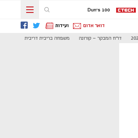
Dun's 100
דואר אדום
ועידות
דו"ח המבקר - קורונה
משפחה בריבית דריבית
תקשורת