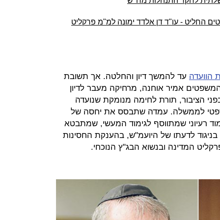
שלתית לחקר התנהלות מח"ש
ם החליט - עו"ד דן אלדד ימונה למ"מ פרקליט
 הוועדה
עד להמשך דיון והחלטה. אך תשובת
משפטים אמיר אוחנה, מרחיקה מעבר לדיון
 בפני הציבור, תורת לחימה מנומקת שנועדה
פטי לממשלה. עמדה שתבסס את יחסה של
וד רעיוני שמתווסף לגימוד המעשי, שמתבטא
בניגוד לדעתו של היועמ"ש, בהענקת החסינות
רקליט המדינה ובנשוא הבג"ץ הנוכחי.