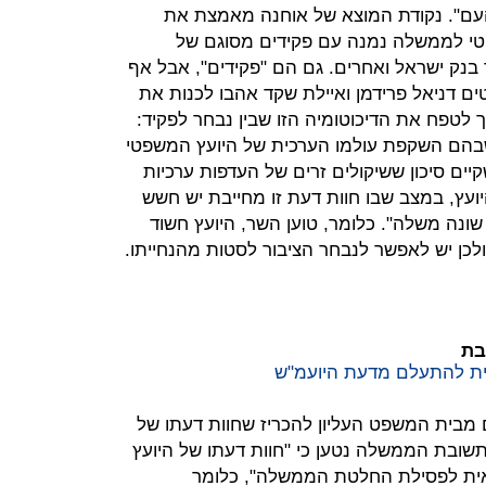
העם". נקודת המוצא של אוחנה מאמצת את
פטי לממשלה נמנה עם פקידים מסוגם של
 בנק ישראל ואחרים. גם הם "פקידים", אבל אף
 דניאל פרידמן ואיילת שקד אהבו לכנות את
 לטפח את הדיכוטומיה הזו שבין נבחר לפקיד:
בהם השקפת עולמו הערכית של היועץ המשפטי
יים סיכון ששיקולים זרים של העדפות ערכיות
יועץ, במצב שבו חוות דעת זו מחייבת יש חשש
ה משלה". כלומר, טוען השר, היועץ חשוד
ולכן יש לאפשר לנבחר הציבור לסטות מהנחייתו.
ת להתעלם מדעת היועמ"ש
 מבית המשפט העליון להכריז שחוות דעתו של
שובת הממשלה נטען כי "חוות דעתו של היועץ
ית לפסילת החלטת הממשלה", כלומר