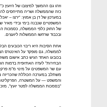
וזהו גם ההמשך למיצובו של היועץ כ"פ
כזה שהממשלה ושריה מתייחסים להנחי
במערכון של דן בן אמוץ: “ירצו – יאכל
המשפטיים שנבנה בימי ובידי מאיר ש
של החוק כלפי הממשלה, כסמכות המש
ובכבוד שרחשו הממשלות ליועצים.
אחת הסיבות היא ריבוי הכובעים הבלת
לממשלה, גם מופקד על האינטרס הציב
בכובעו האחד הגיש כתב אישום משולש
הבחירות" לעדה האתיופית בדמות הו
עם שר המשפטים על מינוי מ"מ פרקלי
משתלב במערכה הכוללת שהכריזה מ
והמשפט — על המשטרה, הפרקליטות, 
"בסמכות הממשלה לפטר יועץ", מזכי