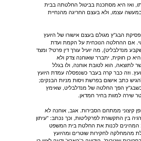
תו, ואז היא מסתכנת בביטול החלטתה בבית
במעשה עצמו, ולא בעצם החריגה מהנחיית
פסיקת הבג"ץ מגולם בעצם אישורו של היועץ
י. אם ההחלטה הנוכחית על הקמת ועדת
בע מנדלבליט), מה יועיל עורך דין פרטי? ומצד
יא כן חוקית, יתברר שאוחנה צדק ולא
שר לתוצאה, הוא לטובת אוחנה, ולו בגלל
עץ. וזה כבר קרה בעבר כשנפסלה עמדת היועץ
יש כתב אישום בפרשת ויסות מניות הבנקים;
כשבג"ץ הפך החלטה של מנדלבליט, שאימץ
ר שירה למוות בחיר חמדאן.
ן קיצוני ממתחם הסבירות. אגב, אוחנה לא
יה בין התקשורת לפרקליטות, וכך נכתב: "עיתון
ת המהינים לכנות את החלטת בית המשפט
וטלת מהמחלקה לחקירות שוטרים ומהיועץ
רות שוטרים'. הידיעה ב’הארץ’ ידעה לציין כי