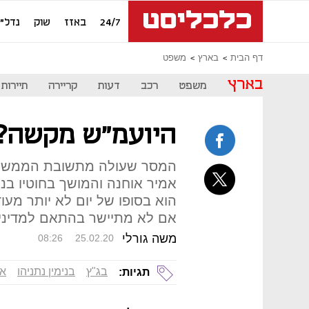
24/7
באזז
שוק
נדל"ן
דף הבית
בארץ
משפט
בארץ
משפט
רכב
דעות
קריירה
תיירות
היועמ"ש מקשה? 
המסר שעולה מתשובת הממשלה
אמיר אוחנה והמושך בחוטיו בנ
הוא בסופו של יום לא יותר מע
אם לא מתיישר בהתאם למדיניו
משה גורלי
08:26
25.02.20
בג"ץ
בנימין נתניהו
אב
תגיות: