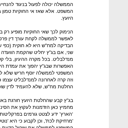
הממשלה יכולה לפעול בניגוד להנחיי
המשפט. אלא שאז אי החוקיות טמון 
היועץ.
הנימוק לכך שאי החוקיות מופיע רק ב
לאפשר לממשלה לקחת עורך דין פרט
הבדיקה למח"ש היא לא חוקית (כפי שק
שני, אם בג"ץ יחליט שהקמת הוועדה ה
מנדלבליט. בכל מקרה ההיגיון, בלי ק
האפשרות שבג"ץ יהפוך את עמדת היו
המשפטי לממשלה יוסף חריש שלא להג
וזה קרה לאחרונה למנדלבליט עצמו 
החלטת מח"ש, שלא להעמיד לדין שוט
בג"ץ קבע שהחלטת היועץ חורגת באופ
מחמיץ כאן הזדמנות לעקוץ את הסינרג
‘הארץ’ ידע לצטט גורמים בפרקליטו
'מרחיקת לכת', וכן לקבוע כי היא 'נ
המשפטי לממשלה את שיקול הדעת בחקי