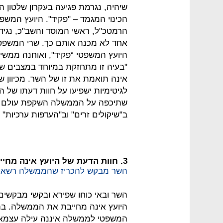
שיהיה, נגרמת פגיעה בעקרון שלטון 
הכינוי המגמד – "פקיד". היועץ המש
הרמטכ"ל, ראשי המוסד והשב"כ, נגיד
אחד לא מכנה אותם כך. שרי המשפטים
היועץ המשפטי “פקיד", ואוחנה ממשיך
"בעיה זו מתחזקת במיוחד במצבים ש
אינה תואמת את זו של השר. מכיוון שק
לגיטימיות ישפיעו על חוות דעתו של ה
שתיכפה על הממשלה השקפת עולם שונ
ב"שיקולים זרים" וב"העדפות ערכיות" 
3. חוות הדעת של היועץ אינה מחייבת
השר מבקש להכריז שהממשלה רשאי
השר ובאי כוחו שפירא ובקשי מבקשים
היועץ אינה מחייבת את הממשלה. בת
המשפטי לממשלה איננה עילה עצמא