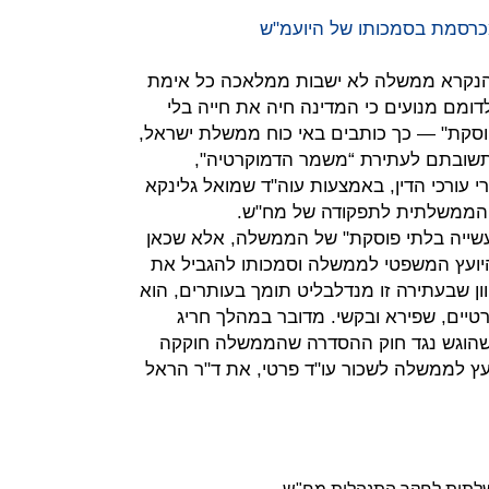
רסמת בסמכותו של היועמ"ש
 הנקרא ממשלה לא ישבות ממלאכה כל אימת
לדומם מנועים כי המדינה חיה את חייה בלי
וסקת" — כך כותבים באי כוח ממשלת ישראל,
 בתשובתם לעתירת “משמר הדמוקרטיה",
רי עורכי הדין, באמצעות עוה"ד שמואל גלינקא
ה הממשלתית לתפקודה של מח"ש.
לעשייה בלתי פוסקת" של הממשלה, אלא שכאן
היועץ המשפטי לממשלה וסמכותו להגביל את
ון שבעתירה זו מנדלבליט תומך בעותרים, הוא
טיים, שפירא ובקשי. מדובר במהלך חריג
שהוגש נגד חוק ההסדרה שהממשלה חוקקה
ועץ לממשלה לשכור עו"ד פרטי, את ד"ר הראל