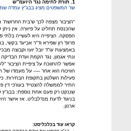
1. תורת לחימה נגד היועמ"ש
שר המשפטים מציג בבג"ץ עמדה שמכ
“הציבור מצפה לכך ש’בית החרושת’
שהכנסת תחליט על פיזורה. אין ניתן 
הפסקה. הציפייה היא לעשייה בלתי פ
פרופ' רון שפירא וד"ר אביעד בקשי,
באמצעות עו"ד יובל יועז וקבוצה מבכי
ונתי אגמון, נגד הקמת ועדת הבדיק
אפשר להתווכח על ציפיית הציבור "
הוויכוח הוא אחר —- על מעמדו של 
פעילות השלטון בתקופת הבחירות. כיו
התיר לממשלה להצטייד בעורכי דין פר
שננקט רק פעם אחת נוספת: בבג"ץ 
בניגוד לדעת מנדלבליט. אז אישר הי
ארנון.
קראו עוד בכלכליסט: