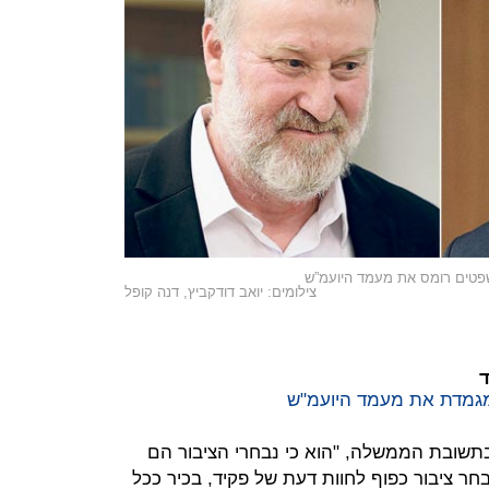
שפטים רומס את מעמד היועמ”ש
צילומים: יואב דודקביץ, דנה קופל
גמדת את מעמד היועמ"ש
 בתשובת הממשלה, "הוא כי נבחרי הציבור הם
חר ציבור כפוף לחוות דעת של פקיד, בכיר ככל