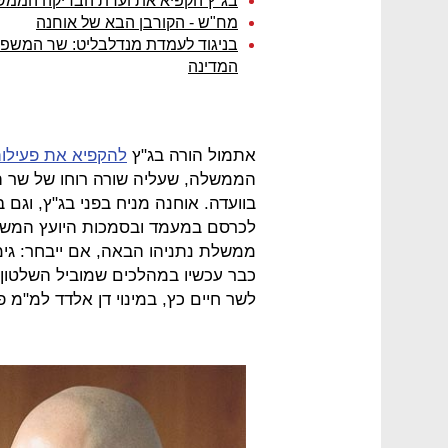
בג"ץ הקפיא את ועדת הבדיקה הממ
מח"ש - הקורבן הבא של אוחנה
בניגוד לעמדת מנדלבליט: שר המשפטי
המדינה
אתמול הורה בג"ץ
להקפיא את פעילות
הממשלה, שעליה שורה רוחו של שר ה
בוועדה. אוחנה מניח בפני בג"ץ, וגם
לכרסם במעמד ובסמכות היועץ המש
ממשלת נתניהו הבאה, אם ייבחר: גימ
כבר עכשיו במהלכים שמוביל השלטון 
לשר חיים כץ, במינוי דן אלדד למ"מ פ