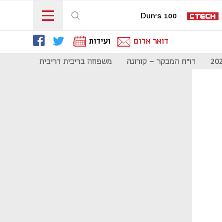
Dun's 100
דואר אדום
ועידות
דו"ח המבקר - קורונה
משפחה בריבית דריבית
תקשורת