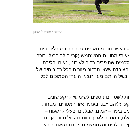
צילום: אוראל הכהן
– כאשר הם מותאמים לסביבה ומקבלים בית
עותי מחוויית המשתמש (קרי הולך הרגל, רוכב
כמים שהופכים רחוב לעירוני, נעים והליכתי
העובדה שעצי הרחוב פזורים בכל רחובותיה של
של היותם מעין "נציגי היער" הסמוכים לכל
קות לשטחים נוספים לשימושי קרקע שונים
עליהם ייבנו בעתיד אזורי מגורים, מסחר,
ים בעיר – יזמים, קבלנים ובעלי קרקעות –
לה, במטרה לגרוף רווחים גדולים וכך קורה
ים הולכים ומצטמצמים. יתרה מזאת, טבע