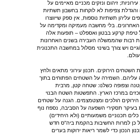
ירוניות; זיהום ונזקים מכניים מאיימים על
ה והגדלת צפיפות לא לוקחות בחשבון תשתיות
ים עליהן תשתיות נוספות, אין ספק שייווצרו
ם האחרונים. בלי מחשבה מעמיקה ומקדימה על
כל טיפת קרקע בבטון ואספלט – תופעות אלה
יות רבות שהממשלה העבירה בשנים האחרונות
וגיים ויש צורך בשינוי מסלול במחשבה התכנונית
ולם.
 השטחים הירוקים. תכנון עירוני מתאים ולחץ
ה עליהם. השמירה על השטחים הפתוחים בתוך
טנה וצפופה כשלנו: שטחה קטן, מרבית
רוכזים במרכז הארץ. התפשטות השטח הבנוי
 הירוקים הולכים ומצטמצמים. הגנה על שטחים
 בעיקר תסקירי השפעה על הסביבה, נספח נוף
כלים תכנוניים משמעותיים (ולא היחידים)
על כן למרות החשיבות בהקמת ביה"ס חדש
נון הנכון כדי לשמר ריאות ירוקות בערים