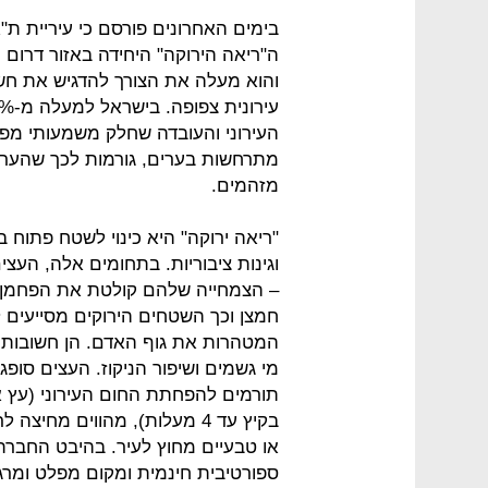
בימים האחרונים פורסם כי עיריית ת"א
ה"ריאה הירוקה" היחידה באזור דרום 
והוא מעלה את הצורך להדגיש את חשיב
העירוני והעובדה שחלק משמעותי מפע
מתרחשות בערים, גורמות לכך שהערים
מזהמים.
"ריאה ירוקה" היא כינוי לשטח פתוח ב
וגינות ציבוריות. בתחומים אלה, העצ
– הצמחייה שלהם קולטת את הפחמן ה
חמצן וכך השטחים הירוקים מסייעים ל
המטהרות את גוף האדם. הן חשובות 
מי גשמים ושיפור הניקוז. העצים סופ
תורמים להפחתת החום העירוני (עץ
בקיץ עד 4 מעלות), מהווים מחי
או טבעיים מחוץ לעיר. בהיבט החברת
ספורטיבית חינמית ומקום מפלט ומרג