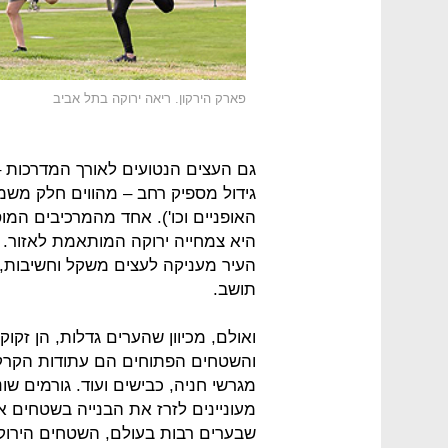
פארק הירקון. ריאה ירוקה בתל אביב
גם העצים הנטועים לאורך המדרכות 
גידול מספיק רחב – מהווים חלק משמ
האופניים וכו'). אחד מהמרכיבים המוס
היא צמחייה ירוקה המותאמת לאזור. 
העיר מעניקה לעצים משקל וחשיבות, ב
תושב.
ואולם, מכיוון שהערים גדלות, הן זקו
והשטחים הפתוחים הם עתודות הקרקע 
מגרשי חניה, כבישים ועוד. גורמים שונ
מעוניינים לזרז את הבנייה בשטחים א
שבערים רבות בעולם, השטחים הירוק