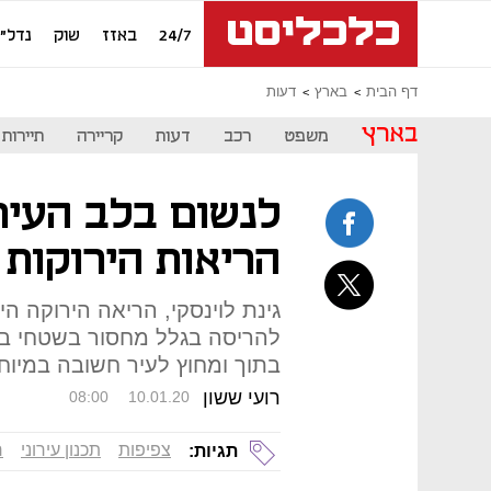
24/7
באזז
שוק
נדל"ן
דף הבית
בארץ
דעות
בארץ
משפט
רכב
דעות
קריירה
תיירות
לנשום בלב העיר:
הריאות הירוקות
גינת לוינסקי, הריאה הירוקה ה
להריסה בגלל מחסור בשטחי בנ
בתוך ומחוץ לעיר חשובה במיוח
רועי ששון
08:00
10.01.20
צפיפות
תכנון עירוני
ר
תגיות: