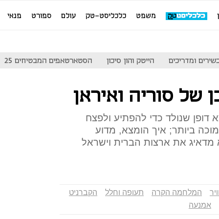
משפט
כלכליסט-טק
עולם
ספורט
פנאי
שירים ומדריכים
הייטק והון סיכון
הסטארטאפים המבטיחים 25
 של סוריה ואיראן
 24, מפציץ יוצא דופן שנולד כדי להפתיע ולפצח
וכה ביותר; איך הומצא, מדוע
א מדאיג את ארצות הברית וישראל
יר
המלחמה הקרה
תעופה וחלל
הקברניט
אמנעה