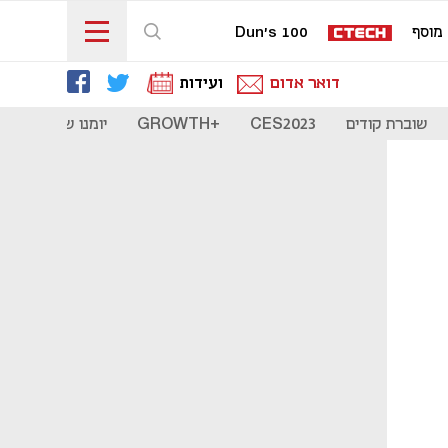
מוסף
Dun's 100
דואר אדום
ועידות
שוברת קודים
CES2023
+GROWTH
יומנו של סטארט