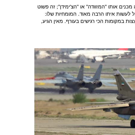
אים סוחוי 24, וברוסיה מכנים אותו "המזוודה" או "הצ'ימידן"; זה פשוט
גל לעשות איתו הרבה מאוד. המומחיות שלו:
צות במקומות הכי רגישים בעורף. מאין הגיע,