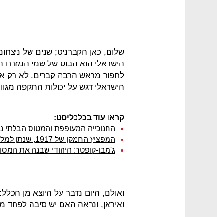
שלום, כאן הקברניט; שנים של ניצחונות
הישראלי הוא הבוס של שמי המזרח התי
לחפור מראש הרבה קברים. לא רק אנח
הישראלי דגש על יכולות התקפה מגוונ
קראו עוד בכלכליסט:
החנוכייה המעופפת והמטוס הבלתי 
המפציץ החמקן של 1917, שנתן למלכת אנגליה את שמה
ג'מבו-קופטר: היהודי שבנה את המסוק
ואולם, היום נדבר על היוצא מן הכלל:
ואיראן, ונראה האם יש סיבה לפחד ממ