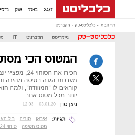
24/7
באזז
שוק
נדל"ן
דף הבית
כלכליסט-טק
הקברניט
כלכליסט-טק
גיימריסט
הקברניט
IT
מכ
המטוס הכי מסוכן
הכירו את הסוחוי
מערכות הגנה בטיסה מהירה ונמ
קוראים לו "המזוודה", ולמה הו
יותר מכל מטוס אחר
ניצן סדן
12:03
03.01.20
איראן
סוריה
חיל האוו
תגיות:
מטוס תקיפה
סוחוי 24