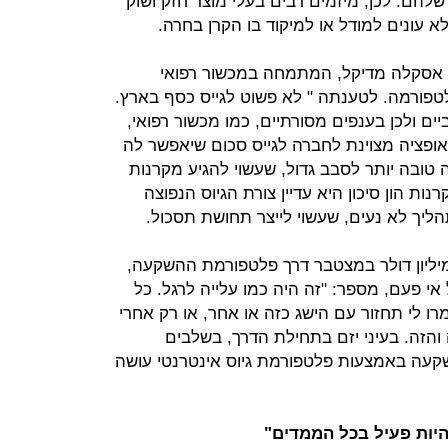
להם. לכן, מיזמים רבים בעלי מוצר חזק ושוק
לא עונים למודל או למיקוד בו הקרן בחרה.
ת אסקלה מדיקל, המתמחה במכשור רפואי
דולר דרך הפלטפורמה. לטענתה " לא פשוט לגייס כסף בארץ.
ם ולכן בענפים מסורתיים, כמו מכשור רפואי,
זו אופציה מצוינת לחברה לגייס סכום שיאפשר לה
טובה יותר לסבב גדול, שעשוי להגיע מקרנות
קרנות הון סיכון היא עדיין צורת הגיוס הנפוצה
ליך לא נעים, שעשוי לייצר תחושת תסכול.
 אור, מנכ"ל XRhealth שגייסה 4 מיליון דולר במצטבר דרך פלטפורמת ההשקעה,
אי פעם, מספר: "זה היה כמו עלייה לרגל. כל
מרו לי תחזור עם הישג כזה או אחר, או רק אחרי
זה. בעיני יזם בתחילת הדרך, בשלבים
קעה באמצעות פלטפורמת גיוס אינטרנטי עושה
היות פעיל בכל הממדים"