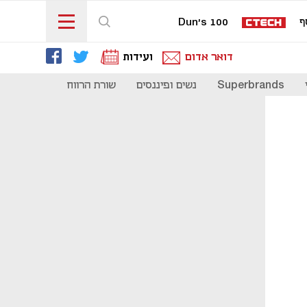
ף
Dun's 100
דואר אדום
ועידות
Superbrands
נשים ופיננסים
שורת הרווח
כדאי להכיר