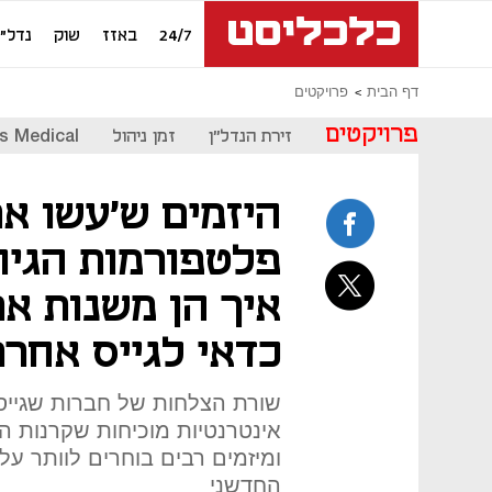
24/7
באזז
שוק
נדל"ן
דף הבית
פרויקטים
פרויקטים
זירת הנדל"ן
זמן ניהול
s Medical
היזמים ש'עשו את
פלטפורמות הגיוס
איך הן משנות א
כדאי לגייס אחרת
שורת הצלחות של חברות שגייס
אינטרנטיות מוכיחות שקרנות ה
ומיזמים רבים בוחרים לוותר על
החדשני