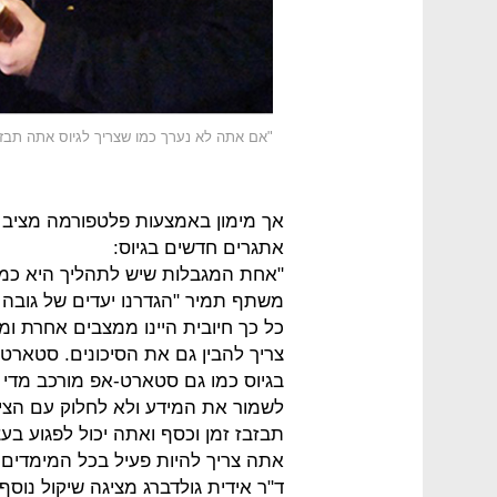
"אם אתה לא נערך כמו שצריך לגיוס אתה תבזבז
אך מימון באמצעות פלטפורמה מציב ד
אתגרים חדשים בגיוס:
"אחת המגבלות שיש לתהליך היא כמו
משתף תמיר "הגדרנו יעדים של גובה ס
כל כך חיובית היינו ממצבים אחרת ומג
צריך להבין גם את הסיכונים. סטאר
בגיוס כמו גם סטארט-אפ מורכב מדי
לשמור את המידע ולא לחלוק עם הציב
תבזבז זמן וכסף ואתה יכול לפגוע בע
אתה צריך להיות פעיל בכל המימדים.
ד"ר אידית גולדברג מציגה שיקול נוסף: