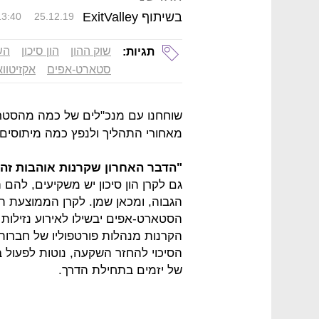
בשיתוף ExitValley
13:40
25.12.19
שוק ההון
הון סיכון
הש
תגיות:
סטארט-אפים
אקזיטווא
שוחחנו עם מנכ"לים של כמה מהסטר
מאחורי התהליך ולנפץ כמה מיתוסים ב
"הדבר האחרון שקרנות אוהבות זה ס
גם לקרן הון סיכון יש משקיעים, לה
הסטארט-אפים יבשילו לאירוע נזילו
הקרנות מנהלות פורטפוליו של חברות
הסיכוי להחזר השקעה, נוטות לפעול
של יזמים בתחילת הדרך.