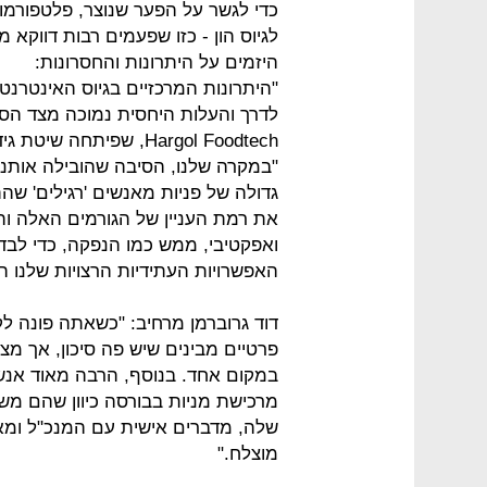
כדי לגשר על הפער שנוצר, פלטפורמו
לגיוס הון - כזו שפעמים רבות דוו
היזמים על היתרונות והחסרונות:
"היתרונות המרכזיים בגיוס האינטרנ
לדרך והעלות היחסית נמוכה מצד הס
Hargol Foodtech, שפיתח
"במקרה שלנו, הסיבה שהובילה אותנו 
גדולה של פניות מאנשים 'רגילים' שהת
את רמת העניין של הגורמים האלה וה
ואפקטיבי, ממש כמו הנפקה, כדי לבד
האפשרויות העתידיות הרצויות שלנו ה
דוד גרוברמן מרחיב: "כשאתה פונה ל
פרטיים מבינים שיש פה סיכון, אך מ
במקום אחד. בנוסף, הרבה מאוד אנש
מרכישת מניות בבורסה כיוון שהם משק
שלה, מדברים אישית עם המנכ"ל ומאמ
מוצלח."