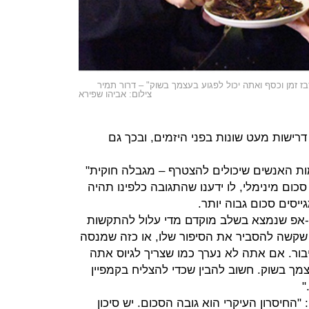
 זמן וכסף ואתה יכול לפגוע בעצמך בשוק" – דרור תמיר
צילום: אביהו שפירא
רישות מעט שונות בפני היזמים, ובכך גם
ת האנשים שיכולים להצטרף – מגבלה חוקית"
כום מינימלי, לו ידענו שהתגובה כלפינו תהיה
ייסים סכום גבוה יותר.
ט-אפ שנמצא בשלב מוקדם מדי עלול להתקשות
 שקשה להסביר את הסיפור שלו, או כזה שמנסה
ור. אם אתה לא נערך כמו שצריך לגיוס אתה
צמך בשוק. חשוב להבין שכדי להצליח בקמפיין
"
 "החיסרון העיקרי הוא גובה הסכום. יש סיכון