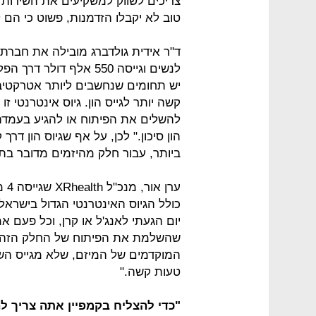
צריכים לשווק למשקיעים את השירות ש
טוב לא יקבלו הזדמנות, פשוט כי הם 
ד"ר אידית גולדברג מובילה את חבר
לנשים וגייסה 550 אלף 
יש תחומים שנחשבים ליותר אטרקטיביי
קשה יותר לגייס הון. גיוס אינטרנטי 
להשלים את הפיתוח או להגיע בעמדה 
הון סיכון." לכן, על אף שגיוס הון דרך 
ביותר, עבור חלק מהיזמים מדובר בתה
ערן
כולל הגיוס האינטרנטי הגדול בישראל 
יום הגעתי לאנג'ל או קרן, וכל פעם א
שהשלמת את הפיתוח של החלק הזה וה
המוקדמים של המיזם, שלא מגייס הש
טעות קשה."
"כדי להצליח בקמפיין אתה צריך ל