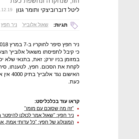
הזו, שנחקרה ונחשפת כעת
ליטל דוברוביצקי ותומר גנון
.12.19
שאול אלוביץ'
ניר חפץ
תגיות:
במזומן בניו יורק; זאת, בתנאי שלא 
לקחת את הסכום. חפץ, לטענתו, סירב
האישום נ
כעת.
קראו עוד בכלכליסט:
"זה מה שסוכם עם מומו"
ניר חפץ: "שאול אמר לכולנו להיפטר מה
המונולוג של חפץ: "כל עדותי אמת, אנ