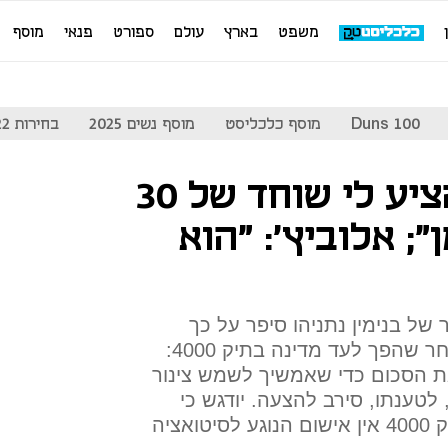
משפט
בארץ
עולם
ספורט
פנאי
מוסף
Duns 100
מוסף כלכליסט
מוסף נשים 2025
בחירות 2022
חפץ: "אלוביץ' הציע לי שוחד של 30
; אלוביץ': "הוא
של בנימין נתניהו סיפר על כך
לחוקריו במרץ 2018, יומיים לאחר שהפך לעד מדינה בתיק 4000:
ת הסכום כדי שאמשיך לשמש צינור
לטענתו, סירב להצעה. יודגש כי
בכתב האישום נגד אלוביץ' בתיק 4000 אין אישום הנוגע לסיטואציה