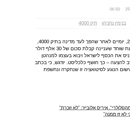
06:50
25
בנימין נתניהו
תיק 4000
ניר חפץ סיפר לחוקריו ב-7 במרץ 2018, יומיים לאחר שהפך לעד מדינה בתיק 4000,
כי קיבל לתפיסתו משאול אלוביץ' הצעת שוחד שעניינה קבלת סכום של 30 אלף דולר
יכניס את הכסף לישראל ויבוא בעצמו למנהטן
 להצעה – כך חושף כלכליסט. יודגש, כי בכתב
גד אלוביץ' בתיק 4000 אין אישום הנוגע לסיטואציה זו שנחקרה ונחשפת
סלולרי". איריס אלוביץ': "לא זוכרת"
י לא זז ממנה"