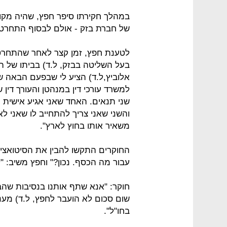
במהלך חקירתו סיפר חפץ, שהיה מקורב 
של חברת בזק - אולם לבסוף התחרט,
לטענת חפץ, זמן קצר לאחר שהתחרט 
בעל השליטה בבזק, ל.ד) בביתו של הא
אלוביץ,ל.ד) הציע לי שבפעם הבאה שייצ
שני תנאים. האחד שאני אגיע אישית 
והשני שאני צריך להתחייב לו שאני 
משאיר אותו בחוץ לארץ".
החוקרים התקשו להבין את הסיטואציה
עבור מה הכסף. נכון?" וחפץ משיב: "ל
חוקר: "אנא שתף אותנו בנסיבות שהבי
שום סכום לא הועבר לחפץ, ל.ד) מענ
בחו"ל".