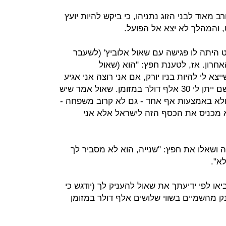
מאוד לבני הזוג נתניהו, כי ביקש להיות יועץ
 והמהלך לא יצא אל הפועל.
היתה לו פגישה עם שאול אלוביץ' (לשעבר
חרון. אז, לטענת חפץ: "הוא (שאול
א לי להיות בניו יורק, אם אני רוצה אני אגיע
למשרד עורכי דין במנהטן והעורך דין שם ייתן לי 30 אלף דולר במזומן. שאול אמר שיש
ולא באמצעות אף אחד - גם לא קרוב משפחה -
לא מכניס את הכסף הזה לישראל אלא אני
 ושאלו את חפץ: "שנייה, הוא לא מסביר לך
א".
או לפי ידיעתך את שאול להעניק לך (יודגש כי
ק מהשמיים בשווי שלושים אלף דולר במזומן