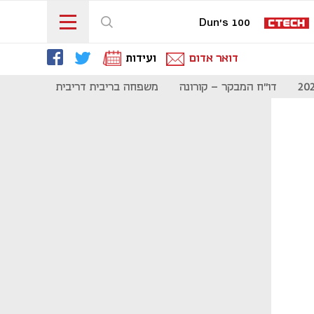
Dun's 100
דואר אדום
ועידות
דו"ח המבקר - קורונה
משפחה בריבית דריבית
תקשורת