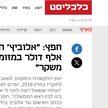
24/7
באזז
שוק
נדל"ן
דף הבית
בארץ
בארץ
משפט
רכב
דעות
קריירה
תיירות
אלף דולר במזומן"
משקר"
יועץ התקשורת והמקורב לשעבר 
"הנחתי ששאול רוצה לתת לי א
בינו לבין ראש הממשלה"; חפץ, 