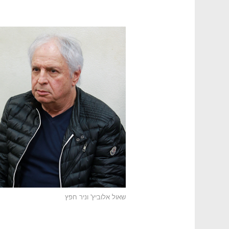
שאול אלוביץ' וניר חפץ